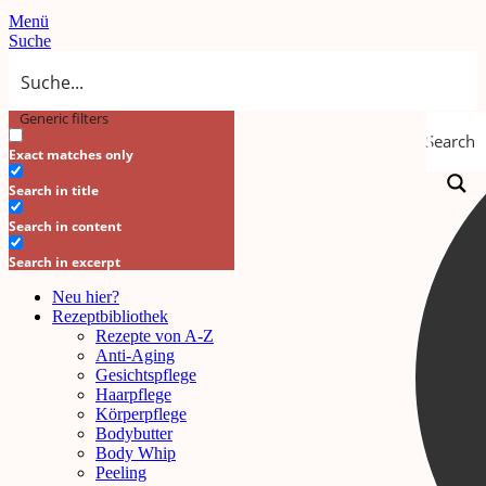
Menü
Suche
Generic filters
Search
Exact matches only
Search in title
Search in content
Search in excerpt
Neu hier?
Rezeptbibliothek
Rezepte von A-Z
Anti-Aging
Gesichtspflege
Haarpflege
Körperpflege
Bodybutter
Body Whip
Peeling