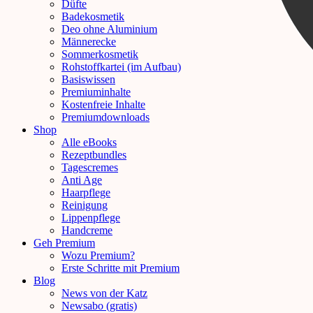
Düfte
Badekosmetik
Deo ohne Aluminium
Männerecke
Sommerkosmetik
Rohstoffkartei (im Aufbau)
Basiswissen
Premiuminhalte
Kostenfreie Inhalte
Premiumdownloads
Shop
Alle eBooks
Rezeptbundles
Tagescremes
Anti Age
Haarpflege
Reinigung
Lippenpflege
Handcreme
Geh Premium
Wozu Premium?
Erste Schritte mit Premium
Blog
News von der Katz
Newsabo (gratis)