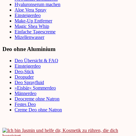
Hyaluronserum machen
Aloe Vera Spray
Einsteigerdeo
Make-Up Entferner
Magic Shea Whip
Einfache Tagescreme
Mizellenwasser
Deo ohne Aluminium
Deo Übersicht & FAQ
Einsteigerdeo
Deo-Stick
Deopuder
Deo Sprayfluid
»Eisbär« Sommerdeo
Männerdeo
Deocreme ohne Natron
Festes Deo
Creme Deo ohne Natron