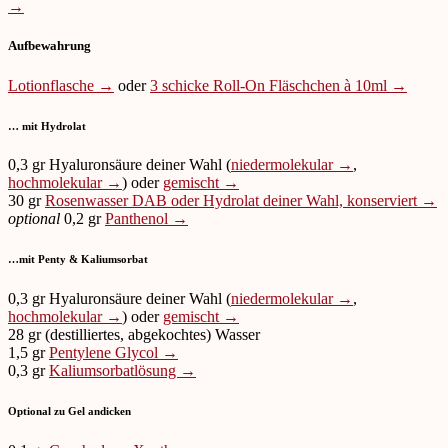
→
Aufbewahrung
Lotionflasche →
oder
3 schicke Roll-On Fläschchen à 10ml →
… mit Hydrolat
0,3 gr Hyaluronsäure deiner Wahl (
niedermolekular →
,
hochmolekular →
) oder
gemischt →
30 gr
Rosenwasser DAB oder Hydrolat deiner Wahl, konserviert →
optional
0,2 gr
Panthenol →
…mit Penty & Kaliumsorbat
0,3 gr Hyaluronsäure deiner Wahl (
niedermolekular →
,
hochmolekular →
) oder
gemischt →
28 gr (destilliertes, abgekochtes) Wasser
1,5 gr
Pentylene Glycol →
0,3 gr
Kaliumsorbatlösung →
Optional zu Gel andicken