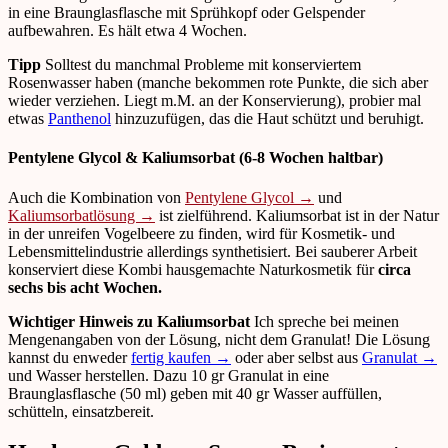
in eine Braunglasflasche mit Sprühkopf oder Gelspender
aufbewahren. Es hält etwa 4 Wochen.
Tipp
Solltest du manchmal Probleme mit konserviertem
Rosenwasser haben (manche bekommen rote Punkte, die sich aber
wieder verziehen. Liegt m.M. an der Konservierung), probier mal
etwas
Panthenol
hinzuzufügen, das die Haut schützt und beruhigt.
Pentylene Glycol & Kaliumsorbat (6-8 Wochen haltbar)
Auch die Kombination von
Pentylene Glycol →
und
Kaliumsorbatlösung →
ist zielführend. Kaliumsorbat ist in der Natur
in der unreifen Vogelbeere zu finden, wird für Kosmetik- und
Lebensmittelindustrie allerdings synthetisiert. Bei sauberer Arbeit
konserviert diese Kombi hausgemachte Naturkosmetik für
circa
sechs bis acht Wochen.
Wichtiger Hinweis zu Kaliumsorbat
Ich spreche bei meinen
Mengenangaben von der Lösung, nicht dem Granulat! Die Lösung
kannst du enweder
fertig kaufen →
oder aber selbst aus
Granulat →
und Wasser herstellen. Dazu 10 gr Granulat in eine
Braunglasflasche (50 ml) geben mit 40 gr Wasser auffüllen,
schütteln, einsatzbereit.