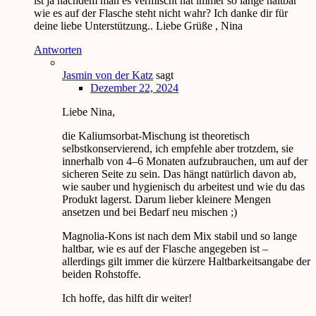
ist ja nachdem man es vermischt hat immer so lange haltbar
wie es auf der Flasche steht nicht wahr? Ich danke dir für
deine liebe Unterstützung.. Liebe Grüße , Nina
Antworten
Jasmin von der Katz
sagt
Dezember 22, 2024
Liebe Nina,
die Kaliumsorbat-Mischung ist theoretisch
selbstkonservierend, ich empfehle aber trotzdem, sie
innerhalb von 4–6 Monaten aufzubrauchen, um auf der
sicheren Seite zu sein. Das hängt natürlich davon ab,
wie sauber und hygienisch du arbeitest und wie du das
Produkt lagerst. Darum lieber kleinere Mengen
ansetzen und bei Bedarf neu mischen ;)
Magnolia-Kons ist nach dem Mix stabil und so lange
haltbar, wie es auf der Flasche angegeben ist –
allerdings gilt immer die kürzere Haltbarkeitsangabe der
beiden Rohstoffe.
Ich hoffe, das hilft dir weiter!