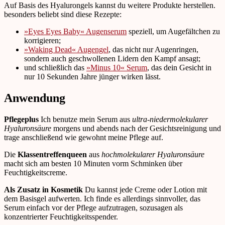
Auf Basis des Hyalurongels kannst du weitere Produkte herstellen.
besonders beliebt sind diese Rezepte:
»Eyes Eyes Baby« Augenserum
speziell, um Augefältchen zu
korrigieren;
»Waking Dead« Augengel
, das nicht nur Augenringen,
sondern auch geschwollenen Lidern den Kampf ansagt;
und schließlich das
»Minus 10« Serum
, das dein Gesicht in
nur 10 Sekunden Jahre jünger wirken lässt.
Anwendung
Pflegeplus
Ich benutze mein Serum aus
ultra-niedermolekularer
Hyaluronsäure
morgens und abends nach der Gesichtsreinigung und
trage anschließend wie gewohnt meine Pflege auf.
Die
Klassentreffenqueen
aus
hochmolekularer Hyaluronsäure
macht sich am besten 10 Minuten vorm Schminken über
Feuchtigkeitscreme.
Als Zusatz in Kosmetik
Du kannst jede Creme oder Lotion mit
dem Basisgel aufwerten. Ich finde es allerdings sinnvoller, das
Serum einfach vor der Pflege aufzutragen, sozusagen als
konzentrierter Feuchtigkeitsspender.