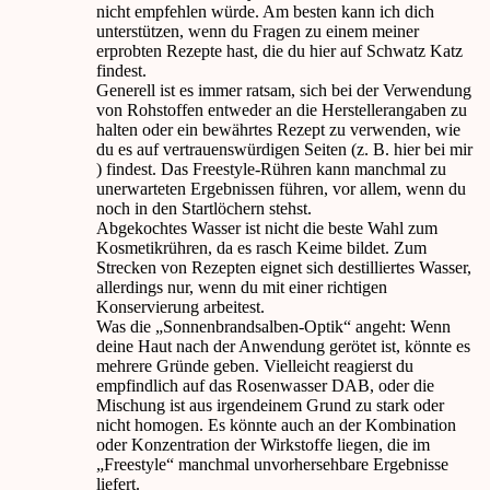
nicht empfehlen würde. Am besten kann ich dich
unterstützen, wenn du Fragen zu einem meiner
erprobten Rezepte hast, die du hier auf Schwatz Katz
findest.
Generell ist es immer ratsam, sich bei der Verwendung
von Rohstoffen entweder an die Herstellerangaben zu
halten oder ein bewährtes Rezept zu verwenden, wie
du es auf vertrauenswürdigen Seiten (z. B. hier bei mir
) findest. Das Freestyle-Rühren kann manchmal zu
unerwarteten Ergebnissen führen, vor allem, wenn du
noch in den Startlöchern stehst.
Abgekochtes Wasser ist nicht die beste Wahl zum
Kosmetikrühren, da es rasch Keime bildet. Zum
Strecken von Rezepten eignet sich destilliertes Wasser,
allerdings nur, wenn du mit einer richtigen
Konservierung arbeitest.
Was die „Sonnenbrandsalben-Optik“ angeht: Wenn
deine Haut nach der Anwendung gerötet ist, könnte es
mehrere Gründe geben. Vielleicht reagierst du
empfindlich auf das Rosenwasser DAB, oder die
Mischung ist aus irgendeinem Grund zu stark oder
nicht homogen. Es könnte auch an der Kombination
oder Konzentration der Wirkstoffe liegen, die im
„Freestyle“ manchmal unvorhersehbare Ergebnisse
liefert.