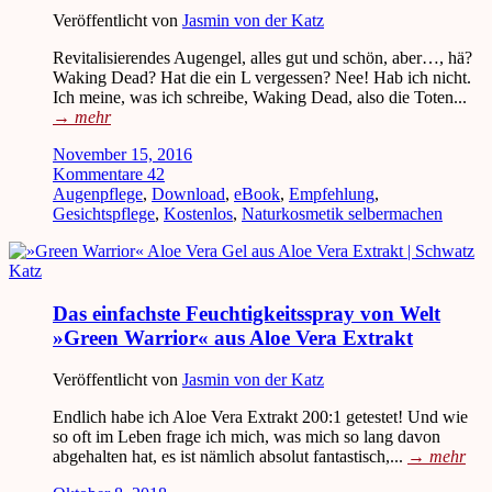
Veröffentlicht von
Jasmin von der Katz
Revitalisierendes Augengel, alles gut und schön, aber…, hä?
Waking Dead? Hat die ein L vergessen? Nee! Hab ich nicht.
Ich meine, was ich schreibe, Waking Dead, also die Toten...
→
mehr
November 15, 2016
Kommentare 42
Augenpflege
,
Download
,
eBook
,
Empfehlung
,
Gesichtspflege
,
Kostenlos
,
Naturkosmetik selbermachen
Das einfachste Feuchtigkeitsspray von Welt
»Green Warrior« aus Aloe Vera Extrakt
Veröffentlicht von
Jasmin von der Katz
Endlich habe ich Aloe Vera Extrakt 200:1 getestet! Und wie
so oft im Leben frage ich mich, was mich so lang davon
abgehalten hat, es ist nämlich absolut fantastisch,...
→
mehr