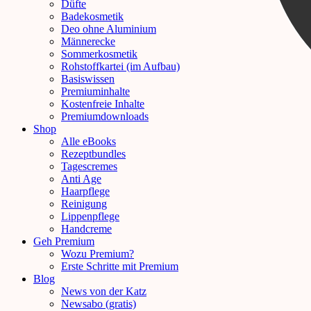
Düfte
Badekosmetik
Deo ohne Aluminium
Männerecke
Sommerkosmetik
Rohstoffkartei (im Aufbau)
Basiswissen
Premiuminhalte
Kostenfreie Inhalte
Premiumdownloads
Shop
Alle eBooks
Rezeptbundles
Tagescremes
Anti Age
Haarpflege
Reinigung
Lippenpflege
Handcreme
Geh Premium
Wozu Premium?
Erste Schritte mit Premium
Blog
News von der Katz
Newsabo (gratis)