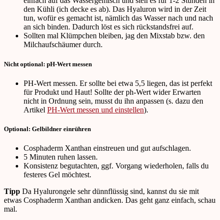
einfach auf das Wassergemisch und stell es für 1-2 Stunden in
den Kühli (ich decke es ab). Das Hyaluron wird in der Zeit
tun, wofür es gemacht ist, nämlich das Wasser nach und nach
an sich binden. Dadurch löst es sich rückstandsfrei auf.
Sollten mal Klümpchen bleiben, jag den Mixstab bzw. den
Milchaufschäumer durch.
Nicht optional: pH-Wert messen
PH-Wert messen. Er sollte bei etwa 5,5 liegen, das ist perfekt
für Produkt und Haut! Sollte der ph-Wert wider Erwarten
nicht in Ordnung sein, musst du ihn anpassen (s. dazu den
Artikel
PH-Wert messen und einstellen
).
Optional: Gelbildner einrühren
Cosphaderm Xanthan einstreuen und gut aufschlagen.
5 Minuten ruhen lassen.
Konsistenz begutachten, ggf. Vorgang wiederholen, falls du
festeres Gel möchtest.
Tipp
Da Hyalurongele sehr dünnflüssig sind, kannst du sie mit
etwas Cosphaderm Xanthan andicken. Das geht ganz einfach, schau
mal.