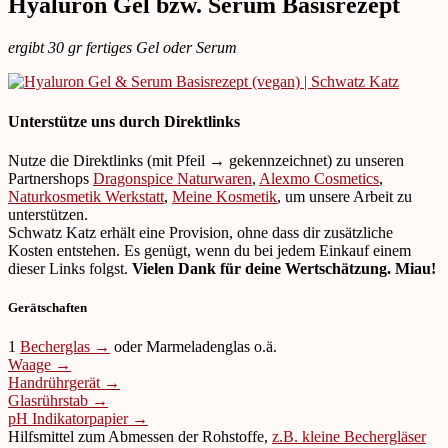
Hyaluron Gel bzw. Serum Basisrezept
ergibt 30 gr fertiges Gel oder Serum
Unterstütze uns durch Direktlinks
Nutze die Direktlinks (mit Pfeil → gekennzeichnet) zu unseren
Partnershops
Dragonspice Naturwaren
,
Alexmo Cosmetics
,
Naturkosmetik Werkstatt
,
Meine Kosmetik
, um unsere Arbeit zu
unterstützen.
Schwatz Katz erhält eine Provision, ohne dass dir zusätzliche
Kosten entstehen. Es genügt, wenn du bei jedem Einkauf einem
dieser Links folgst.
Vielen Dank für deine Wertschätzung. Miau!
Gerätschaften
1
Becherglas →
oder Marmeladenglas o.ä.
Waage →
Handrührgerät →
Glasrührstab →
pH Indikatorpapier →
Hilfsmittel zum Abmessen der Rohstoffe,
z.B. kleine Bechergläser