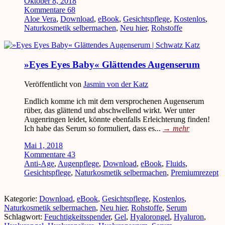
Oktober 8, 2018
Kommentare 68
Aloe Vera
,
Download
,
eBook
,
Gesichtspflege
,
Kostenlos
,
Naturkosmetik selbermachen
,
Neu hier
,
Rohstoffe
»Eyes Eyes Baby« Glättendes Augenserum
Veröffentlicht von
Jasmin von der Katz
Endlich komme ich mit dem versprochenen Augenserum
rüber, das glättend und abschwellend wirkt. Wer unter
Augenringen leidet, könnte ebenfalls Erleichterung finden!
Ich habe das Serum so formuliert, dass es...
→
mehr
Mai 1, 2018
Kommentare 43
Anti-Age
,
Augenpflege
,
Download
,
eBook
,
Fluids
,
Gesichtspflege
,
Naturkosmetik selbermachen
,
Premiumrezept
Kategorie:
Download
,
eBook
,
Gesichtspflege
,
Kostenlos
,
Naturkosmetik selbermachen
,
Neu hier
,
Rohstoffe
,
Serum
Schlagwort:
Feuchtigkeitsspender
,
Gel
,
Hyalorongel
,
Hyaluron
,