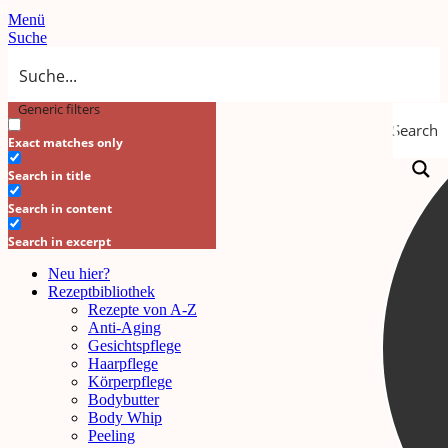
Menü
Suche
Generic filters
Search
Exact matches only
Search in title
Search in content
Search in excerpt
Neu hier?
Rezeptbibliothek
Rezepte von A-Z
Anti-Aging
Gesichtspflege
Haarpflege
Körperpflege
Bodybutter
Body Whip
Peeling