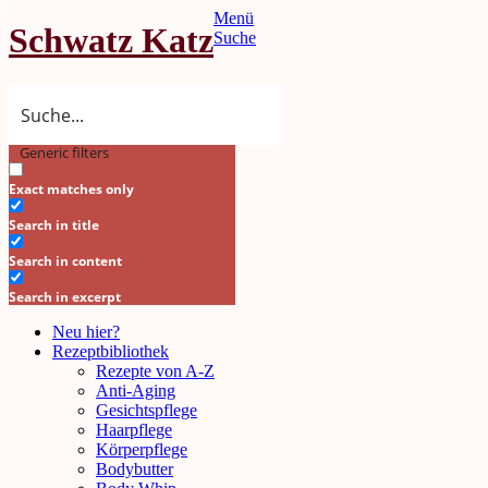
Menü
Schwatz Katz
Suche
Generic filters
Search
Exact matches only
Search in title
Search in content
Search in excerpt
Neu hier?
Rezeptbibliothek
Rezepte von A-Z
Anti-Aging
Gesichtspflege
Haarpflege
Körperpflege
Bodybutter