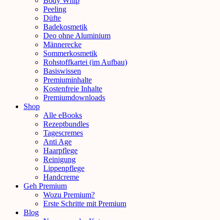
Body Whip
Peeling
Düfte
Badekosmetik
Deo ohne Aluminium
Männerecke
Sommerkosmetik
Rohstoffkartei (im Aufbau)
Basiswissen
Premiuminhalte
Kostenfreie Inhalte
Premiumdownloads
Shop
Alle eBooks
Rezeptbundles
Tagescremes
Anti Age
Haarpflege
Reinigung
Lippenpflege
Handcreme
Geh Premium
Wozu Premium?
Erste Schritte mit Premium
Blog