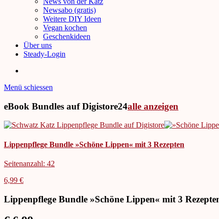
News von der Katz
Newsabo (gratis)
Weitere DIY Ideen
Vegan kochen
Geschenkideen
Über uns
Steady-Login
Menü schiessen
eBook Bundles auf Digistore24
alle anzeigen
Lippenpflege Bundle »Schöne Lippen« mit 3 Rezepten
Seitenanzahl: 42
6,99 €
Lippenpflege Bundle »Schöne Lippen« mit 3 Rezepte