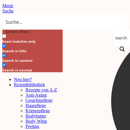
Menü
Suche
Generic filters
Search
Exact matches only
Search in title
Search in content
Search in excerpt
Neu hier?
Rezeptbibliothek
Rezepte von A-Z
Anti-Aging
Gesichtspflege
Haarpflege
Körperpflege
Bodybutter
Body Whip
Peeling