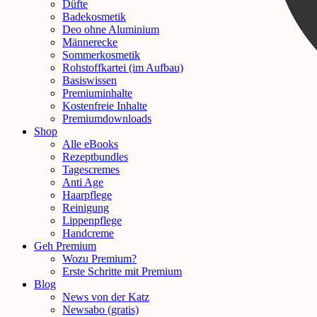
Düfte
Badekosmetik
Deo ohne Aluminium
Männerecke
Sommerkosmetik
Rohstoffkartei (im Aufbau)
Basiswissen
Premiuminhalte
Kostenfreie Inhalte
Premiumdownloads
Shop
Alle eBooks
Rezeptbundles
Tagescremes
Anti Age
Haarpflege
Reinigung
Lippenpflege
Handcreme
Geh Premium
Wozu Premium?
Erste Schritte mit Premium
Blog
News von der Katz
Newsabo (gratis)