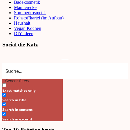
Badekosmetik
Männerecke
Sommerkosmetik
Rohstoffkartei (im Aufbau)
Haushalt
Vegan Kochen
DIY Ideen
Social die Katz
Generic filters
Search
Exact matches only
Search in title
Search in content
Search in excerpt
Top 10 Beiträge heute