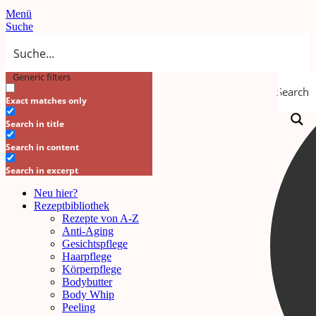
Menü
Suche
Generic filters
Search
Exact matches only
Search in title
Search in content
Search in excerpt
Neu hier?
Rezeptbibliothek
Rezepte von A-Z
Anti-Aging
Gesichtspflege
Haarpflege
Körperpflege
Bodybutter
Body Whip
Peeling