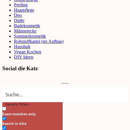
Peeling
Haarpflege
Deo
Düfte
Badekosmetik
Männerecke
Sommerkosmetik
Rohstoffkartei (im Aufbau)
Haushalt
Vegan Kochen
DIY Ideen
Social die Katz
Generic filters
Search
Exact matches only
Search in title