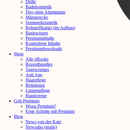
Düfte
Badekosmetik
Deo ohne Aluminium
Männerecke
Sommerkosmetik
Rohstoffkartei (im Aufbau)
Basiswissen
Premiuminhalte
Kostenfreie Inhalte
Premiumdownloads
Shop
Alle eBooks
Rezeptbundles
Tagescremes
Anti Age
Haarpflege
Reinigung
Lippenpflege
Handcreme
Geh Premium
Wozu Premium?
Erste Schritte mit Premium
Blog
News von der Katz
Newsabo (gratis)