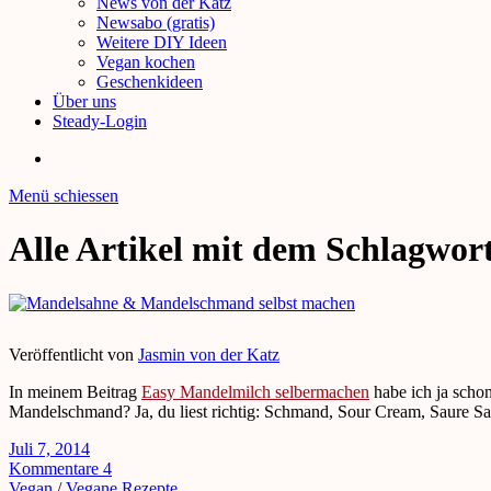
News von der Katz
Newsabo (gratis)
Weitere DIY Ideen
Vegan kochen
Geschenkideen
Über uns
Steady-Login
Menü schiessen
Alle Artikel mit dem Schlagwor
Veröffentlicht von
Jasmin von der Katz
In meinem Beitrag
Easy Mandelmilch selbermachen
habe ich ja scho
Mandelschmand? Ja, du liest richtig: Schmand, Sour Cream, Saure S
Juli 7, 2014
Kommentare 4
Vegan
/
Vegane Rezepte