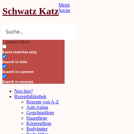
Menü
Schwatz Katz
Suche
Generic filters
Search
Exact matches only
Search in title
Search in content
Search in excerpt
Neu hier?
Rezeptbibliothek
Rezepte von A-Z
Anti-Aging
Gesichtspflege
Haarpflege
Körperpflege
Bodybutter