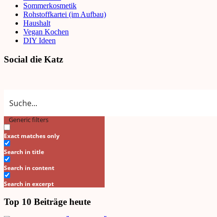
Sommerkosmetik
Rohstoffkartei (im Aufbau)
Haushalt
Vegan Kochen
DIY Ideen
Social die Katz
Generic filters
Exact matches only
Search in title
Search in content
Search in excerpt
Top 10 Beiträge heute