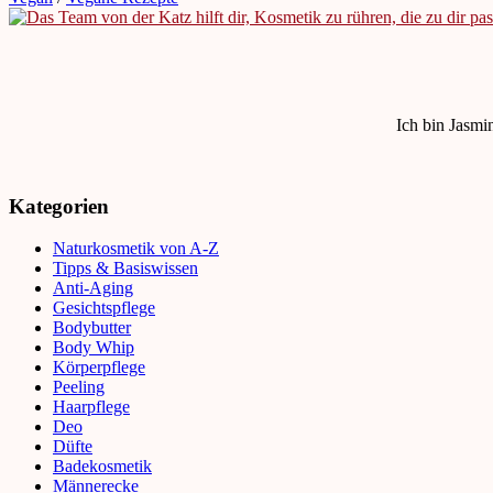
Ich bin Jasmi
Kategorien
Naturkosmetik von A-Z
Tipps & Basiswissen
Anti-Aging
Gesichtspflege
Bodybutter
Body Whip
Körperpflege
Peeling
Haarpflege
Deo
Düfte
Badekosmetik
Männerecke