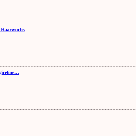
n Haarwuchs
gireline…