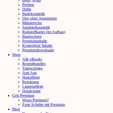
Body Whip
Peeling
Düfte
Badekosmetik
Deo ohne Aluminium
Männerecke
Sommerkosmetik
Rohstoffkartei (im Aufbau)
Basiswissen
Premiuminhalte
Kostenfreie Inhalte
Premiumdownloads
Shop
Alle eBooks
Rezeptbundles
Tagescremes
Anti Age
Haarpflege
Reinigung
Lippenpflege
Handcreme
Geh Premium
Wozu Premium?
Erste Schritte mit Premium
Blog