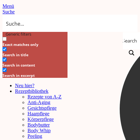
Menü
Suche
Generic filters
Search
Exact matches only
Search in title
Search in content
Search in excerpt
Neu hier?
Rezeptbibliothek
Rezepte von A-Z
Anti-Aging
Gesichtspflege
Haarpflege
Körperpflege
Bodybutter
Body Whip
Peeling