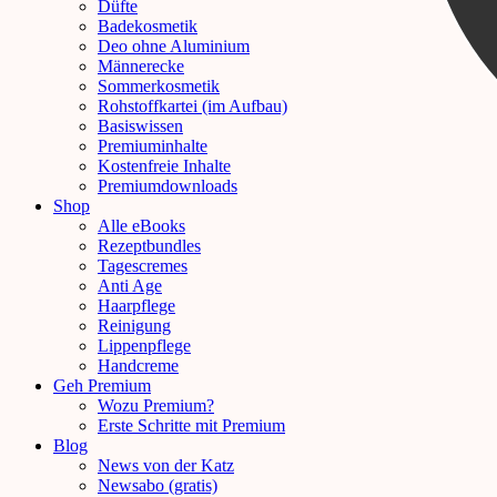
Düfte
Badekosmetik
Deo ohne Aluminium
Männerecke
Sommerkosmetik
Rohstoffkartei (im Aufbau)
Basiswissen
Premiuminhalte
Kostenfreie Inhalte
Premiumdownloads
Shop
Alle eBooks
Rezeptbundles
Tagescremes
Anti Age
Haarpflege
Reinigung
Lippenpflege
Handcreme
Geh Premium
Wozu Premium?
Erste Schritte mit Premium
Blog
News von der Katz
Newsabo (gratis)