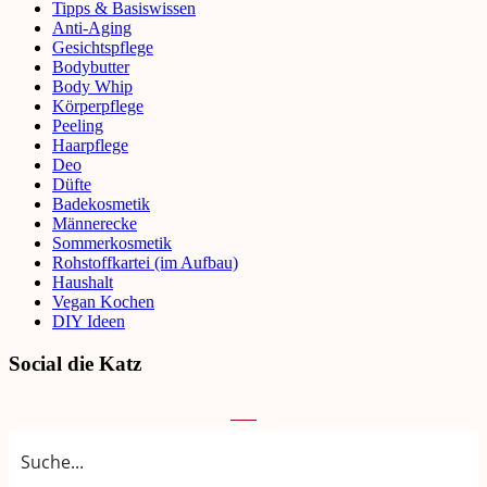
Tipps & Basiswissen
Anti-Aging
Gesichtspflege
Bodybutter
Body Whip
Körperpflege
Peeling
Haarpflege
Deo
Düfte
Badekosmetik
Männerecke
Sommerkosmetik
Rohstoffkartei (im Aufbau)
Haushalt
Vegan Kochen
DIY Ideen
Social die Katz