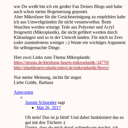
wie Du weißt bin ich ein großer Fan Deines Blogs und habe
auch schon meine Begeisterung gepostet.
Aber Mikrofaser für die Gesichtsreinigung zu empfehlen halte
ich aus Umweltgründen für nicht verantwortbar. Beim
Waschen werden winzige Teile aus Polyester und Acryl
freigesetzt (Mikroplastik), die nicht gefiltert werden durch
Kläranlagen und so in der Umwelt landen. Für mich ist Zero
(oder zumindestens weniger ;-) Waste ein wichtiges Argument
für selbstgemachte Dinge.
Hier zwei Links zum Thema Mikroplastik:
https://utopia.de/kleidung-fasern-mikroplastik-34770/
http://plastikmeer.plasticontrol.de/mikroplastik/fleece/
Nur meine Meinung, nichts für ungut.
Liebe Grüße, Barbara
Antworten
Jasmin Schneider
sagt
Mai 26, 2017
Oh nein! Das ist ja blöd! Und dabei funktioniert das so
gut mit den Tüchern :(
Danke, dass du mich drauf aufmerksam machst, ich