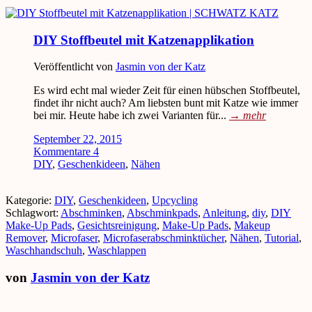
DIY Stoffbeutel mit Katzenapplikation
Veröffentlicht von
Jasmin von der Katz
Es wird echt mal wieder Zeit für einen hübschen Stoffbeutel,
findet ihr nicht auch? Am liebsten bunt mit Katze wie immer
bei mir. Heute habe ich zwei Varianten für...
→
mehr
September 22, 2015
Kommentare 4
DIY
,
Geschenkideen
,
Nähen
Kategorie:
DIY
,
Geschenkideen
,
Upcycling
Schlagwort:
Abschminken
,
Abschminkpads
,
Anleitung
,
diy
,
DIY
Make-Up Pads
,
Gesichtsreinigung
,
Make-Up Pads
,
Makeup
Remover
,
Microfaser
,
Microfaserabschminktücher
,
Nähen
,
Tutorial
,
Waschhandschuh
,
Waschlappen
von
Jasmin von der Katz