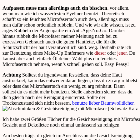
Aufpassen muss man allerdings auch ein bisschen,
vor allem,
wenn man wie ich wasserfesten Eyeliner benutzt. Theoretisch
schafft so ein feuchtes Microfasertuch auch den, allerdings muss
man dafür schon ordentlich rubbeln. Und wie wir alle wissen, ist zu
arges Rubbeln der Augenpartie ein Anti-Age-No-Go. Darüber
hinaus rubbelt die Microfaser meiner Meinung nach bei zu
exzessiven Gebrauch auch die guten Hautfette, die für die
Schutzschicht der haut verantwortlich sind. weg. Deshalb rate ich
zur Benutzung eines Make-Up Entferners wie
dieser
oder
jener
. Du
kannst aber auch einfach Öl deiner Wahl plus ein feuchtes
Microfasertuch nehmen, wenn’s schnell gehen soll. Easy-Peasy!
Achtung
Solltest du irgendwann feststellen, dass deine Haut
austrocknet, kann das entweder daran liegen, dass du zu arg rubbelst
oder dass das Mikrofasertuch ein wenig zu arg reinhaut. Dann
solltest du es nicht mehr benutzen. Stelle außerdem sicher, dass du
dich gleich nach der Reinigung eincremst. Sollte der
Trockenzustand sich nicht bessern,
benutze lieber Baumwolltücher
.
Ich habe zwei Größen Tücher für die Gesichtsreinigung mit Microfas
Gesicht und Dekolletee noch einmal umfassend zu reinigen.
Am besten trägst du gleich im Anschluss an die Gesichtsreinigung