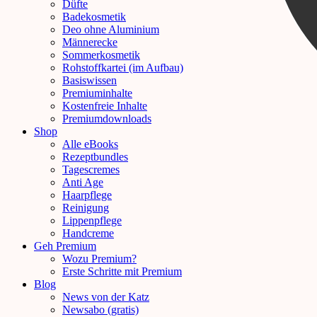
Düfte
Badekosmetik
Deo ohne Aluminium
Männerecke
Sommerkosmetik
Rohstoffkartei (im Aufbau)
Basiswissen
Premiuminhalte
Kostenfreie Inhalte
Premiumdownloads
Shop
Alle eBooks
Rezeptbundles
Tagescremes
Anti Age
Haarpflege
Reinigung
Lippenpflege
Handcreme
Geh Premium
Wozu Premium?
Erste Schritte mit Premium
Blog
News von der Katz
Newsabo (gratis)