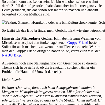
So einfach kann das Leben sein. Ich bin wie oben schon erwähnt
durch Zufall darauf gestoßen, habe dann aber im Internet ganz viele
Leute gefunden, die das schon seit Jahren so machen und absolut
begeistert von der Methode sind.
So lustig ich das Bild ja finde, mein Gesicht wirkt wie eine getrockn
Hinweis für Microplaste-Gegner
Ich habe mir zum Waschen von
Microfasern etc. jetzt den funkelnagelneuen
Guppy Friend
bestellt.
Solltet ihr auch machen, v.a. wenn ihr auf Fleece etc. steht. Warum
man den Guppy Friend dringend haben sollte, verrät euch z.B. der
NABU Blog
.
Außerdem noch eine Stellungnahme von Greenpeace zu diesem
Thema (Ich habe gefragt, ob die Benutzung solcher Tücher ein
Problem für Haut und Umwelt darstellt):
Liebe Jasmin
Es kann schon sein, dass auch beim Alltagsgebrauch minimale
Mengen an Mikroplastik freigesetzt werden. Mikrofasertücher sind
aber in der Regel (im Gegensatz zu anderen synthetischen Textilien)
sehr „stabil“ verarbeitet, so dass sich die Struktur kaum auflöst. Ich
würde die Tücher nicht wegwerfen. Es wird immer empfohlen, ein