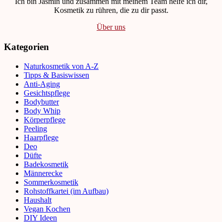
Ich bin Jasmin und zusammen mit meinem Team helfe ich dir,
Kosmetik zu rühren, die zu dir passt.
Über uns
Kategorien
Naturkosmetik von A-Z
Tipps & Basiswissen
Anti-Aging
Gesichtspflege
Bodybutter
Body Whip
Körperpflege
Peeling
Haarpflege
Deo
Düfte
Badekosmetik
Männerecke
Sommerkosmetik
Rohstoffkartei (im Aufbau)
Haushalt
Vegan Kochen
DIY Ideen