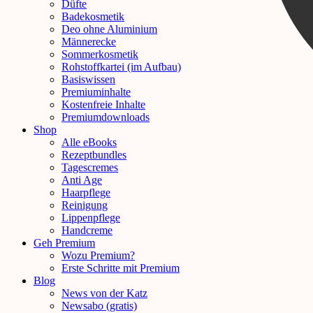
Düfte
Badekosmetik
Deo ohne Aluminium
Männerecke
Sommerkosmetik
Rohstoffkartei (im Aufbau)
Basiswissen
Premiuminhalte
Kostenfreie Inhalte
Premiumdownloads
Shop
Alle eBooks
Rezeptbundles
Tagescremes
Anti Age
Haarpflege
Reinigung
Lippenpflege
Handcreme
Geh Premium
Wozu Premium?
Erste Schritte mit Premium
Blog
News von der Katz
Newsabo (gratis)