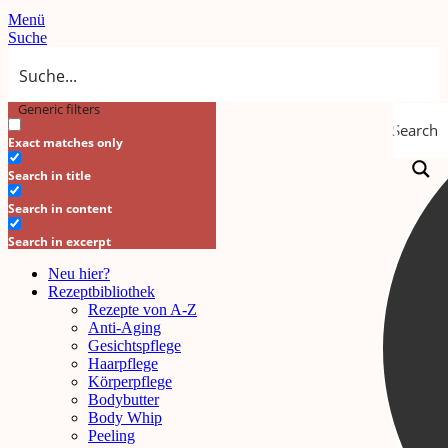
Menü
Suche
Generic filters
Search
Exact matches only
Search in title
Search in content
Search in excerpt
Neu hier?
Rezeptbibliothek
Rezepte von A-Z
Anti-Aging
Gesichtspflege
Haarpflege
Körperpflege
Bodybutter
Body Whip
Peeling