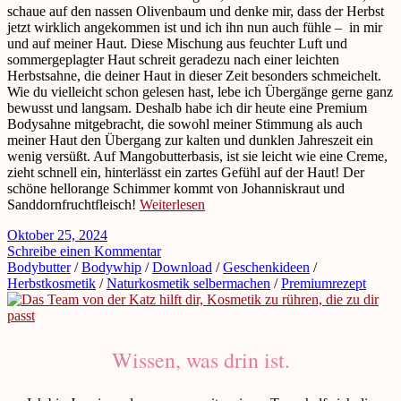
schaue auf den nassen Olivenbaum und denke mir, dass der Herbst
jetzt wirklich angekommen ist und ich ihn nun auch fühle – in mir
und auf meiner Haut. Diese Mischung aus feuchter Luft und
sommergeplagter Haut schreit geradezu nach einer leichten
Herbstsahne, die deiner Haut in dieser Zeit besonders schmeichelt.
Wie du vielleicht schon gelesen hast, lebe ich Übergänge gerne ganz
bewusst und langsam. Deshalb habe ich dir heute eine Premium
Bodysahne mitgebracht, die sowohl meiner Stimmung als auch
meiner Haut den Übergang zur kalten und dunklen Jahreszeit ein
wenig versüßt. Auf Mangobutterbasis, ist sie leicht wie eine Creme,
zieht schnell ein, hinterlässt ein zartes Gefühl auf der Haut! Der
schöne hellorange Schimmer kommt von Johanniskraut und
Sanddornfruchtfleisch!
Weiterlesen
Oktober 25, 2024
Schreibe einen Kommentar
Bodybutter
/
Bodywhip
/
Download
/
Geschenkideen
/
Herbstkosmetik
/
Naturkosmetik selbermachen
/
Premiumrezept
Wissen, was drin ist.