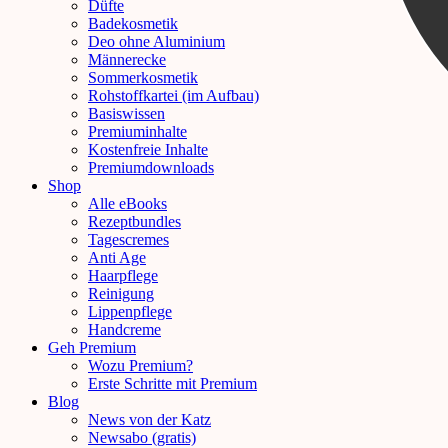
Düfte
Badekosmetik
Deo ohne Aluminium
Männerecke
Sommerkosmetik
Rohstoffkartei (im Aufbau)
Basiswissen
Premiuminhalte
Kostenfreie Inhalte
Premiumdownloads
Shop
Alle eBooks
Rezeptbundles
Tagescremes
Anti Age
Haarpflege
Reinigung
Lippenpflege
Handcreme
Geh Premium
Wozu Premium?
Erste Schritte mit Premium
Blog
News von der Katz
Newsabo (gratis)