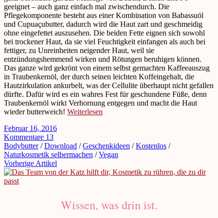
geeignet – auch ganz einfach mal zwischendurch. Die
Pflegekomponente besteht aus einer Kombination von Babassuöl
und Cupuaçubutter, dadurch wird die Haut zart und geschmeidig
ohne eingefettet auszusehen. Die beiden Fette eignen sich sowohl
bei trockener Haut, da sie viel Feuchtigkeit einfangen als auch bei
fettiger, zu Unreinheiten neigender Haut, weil sie
entzündungshemmend wirken und Rötungen beruhigen können.
Das ganze wird gekrönt von einem selbst gemachten Kaffeeauszug
in Traubenkernöl, der durch seinen leichten Koffeingehalt, die
Hautzirkulation ankurbelt, was der Cellulite überhaupt nicht gefallen
dürfte. Dafür wird es ein wahres Fest für geschundene Füße, denn
Traubenkernöl wirkt Verhornung entgegen und macht die Haut
wieder butterweich!
Weiterlesen
Februar 16, 2016
Kommentare 13
Bodybutter
/
Download
/
Geschenkideen
/
Kostenlos
/
Naturkosmetik selbermachen
/
Vegan
Vorherige Artikel
Wissen, was drin ist.