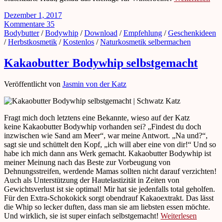
Dezember 1, 2017
Kommentare 35
Bodybutter
/
Bodywhip
/
Download
/
Empfehlung
/
Geschenkideen
/
Herbstkosmetik
/
Kostenlos
/
Naturkosmetik selbermachen
Kakaobutter Bodywhip selbstgemacht
Veröffentlicht von
Jasmin von der Katz
Fragt mich doch letztens eine Bekannte, wieso auf der Katz
keine Kakaobutter Bodywhip vorhanden sei? „Findest du doch
inzwischen wie Sand am Meer“, war meine Antwort. „Na und?“,
sagt sie und schüttelt den Kopf, „ich will aber eine von dir!“ Und so
habe ich mich dann ans Werk gemacht. Kakaobutter Bodywhip ist
meiner Meinung nach das Beste zur Vorbeugung von
Dehnungsstreifen, werdende Mamas sollten nicht darauf verzichten!
Auch als Unterstützung der Hautelastizität in Zeiten von
Gewichtsverlust ist sie optimal! Mir hat sie jedenfalls total geholfen.
Für den Extra-Schokokick sorgt obendrauf Kakaoextrakt. Das lässt
die Whip so lecker duften, dass man sie am liebsten essen möchte.
Und wirklich, sie ist super einfach selbstgemacht!
Weiterlesen