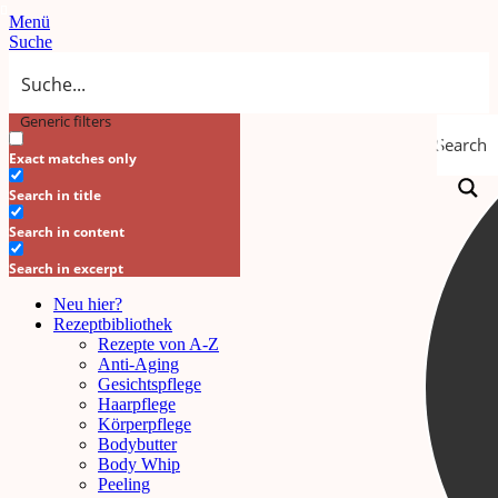
Menü
Suche
Generic filters
Search
Exact matches only
Search in title
Search in content
Search in excerpt
Neu hier?
Rezeptbibliothek
Rezepte von A-Z
Anti-Aging
Gesichtspflege
Haarpflege
Körperpflege
Bodybutter
Body Whip
Peeling