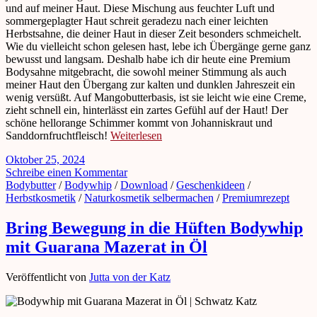
und auf meiner Haut. Diese Mischung aus feuchter Luft und
sommergeplagter Haut schreit geradezu nach einer leichten
Herbstsahne, die deiner Haut in dieser Zeit besonders schmeichelt.
Wie du vielleicht schon gelesen hast, lebe ich Übergänge gerne ganz
bewusst und langsam. Deshalb habe ich dir heute eine Premium
Bodysahne mitgebracht, die sowohl meiner Stimmung als auch
meiner Haut den Übergang zur kalten und dunklen Jahreszeit ein
wenig versüßt. Auf Mangobutterbasis, ist sie leicht wie eine Creme,
zieht schnell ein, hinterlässt ein zartes Gefühl auf der Haut! Der
schöne hellorange Schimmer kommt von Johanniskraut und
Sanddornfruchtfleisch!
Weiterlesen
Oktober 25, 2024
Schreibe einen Kommentar
Bodybutter
/
Bodywhip
/
Download
/
Geschenkideen
/
Herbstkosmetik
/
Naturkosmetik selbermachen
/
Premiumrezept
Bring Bewegung in die Hüften Bodywhip
mit Guarana Mazerat in Öl
Veröffentlicht von
Jutta von der Katz