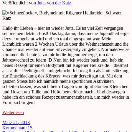
Veröffentlicht von
Jutta von der Katz
Hallo ihr Lieben – hier ist wieder Jutta. Es ist viel Zeit vergangen
seit meinem letzten Post! Das lag daran, dass meine Jugendherberge
derzeit umgebaut wird und ich total eingespannt war. Mein
Lichtblick waren 2 Wochen Urlaub über die Weihnachtszeit und die
Chance mal wieder auf eine Silvesterparty zu gehen. Normalerweise
kommen die Leute ja zu mir in die Jugendherberge, um den
Jahreswechsel zu feiern :D Nun bin ich wieder back und hab ein
neues Rezept für einen Bodymelt mit Rügener Heilkreide – diesmal
als sanfter Peelingmelt – mitgebracht. Ich mag ihn als Unterstützung
zur Entschlackung des Körpers, was mir derzeit gut tut. Mit dem
ganzen Stress hab ich nämlich meine sportlichen Aktivitäten
schleifen lassen, was sich beim Tragen von figurbetonten Kleidchen
und Hosen um Taille und Hüfte bemerkbar macht. Und deswegen
habe ich ein schönes Rezept zusammenzubastelt, um mich wieder in
Form zu bringen!
Weiterlesen
März 21, 2018
Kommentare 15