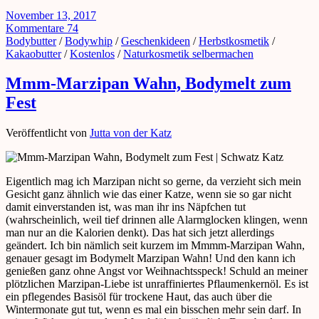
November 13, 2017
Kommentare 74
Bodybutter
/
Bodywhip
/
Geschenkideen
/
Herbstkosmetik
/
Kakaobutter
/
Kostenlos
/
Naturkosmetik selbermachen
Mmm-Marzipan Wahn, Bodymelt zum
Fest
Veröffentlicht von
Jutta von der Katz
Eigentlich mag ich Marzipan nicht so gerne, da verzieht sich mein
Gesicht ganz ähnlich wie das einer Katze, wenn sie so gar nicht
damit einverstanden ist, was man ihr ins Näpfchen tut
(wahrscheinlich, weil tief drinnen alle Alarmglocken klingen, wenn
man nur an die Kalorien denkt). Das hat sich jetzt allerdings
geändert. Ich bin nämlich seit kurzem im Mmmm-Marzipan Wahn,
genauer gesagt im Bodymelt Marzipan Wahn! Und den kann ich
genießen ganz ohne Angst vor Weihnachtsspeck! Schuld an meiner
plötzlichen Marzipan-Liebe ist unraffiniertes Pflaumenkernöl. Es ist
ein pflegendes Basisöl für trockene Haut, das auch über die
Wintermonate gut tut, wenn es mal ein bisschen mehr sein darf. In