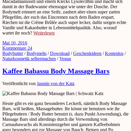
Macadamianussöl und einem Klecks Lysolecithin und macht sich
damit in der Badewanne ebensogut wie unter der Dusche. Der
Bodymelt erinnert an eine Seife, zaubert aber einen super zarten
Pflegefilm, der euch das Eincremen nach dem Baden erspart.
Riechen tut die Crème Brûlée auch super lecker, dafür sorgen echte
Vanille und Kakaobutter in Lebensmittelqualität. Also, worauf
wartet ihr noch?
Weiterlesen
Mai 10, 2016
Kommentare 24
Bodybutter
/
Bodymelts
/
Download
/
Geschenkideen
/
Kostenlos
/
Naturkosmetik selbermachen
/
Vegan
Kaffee Babassu Body Massage Bars
Veröffentlicht von
Jasmin von der Katz
Heute gibt es ein ganz besonderes Leckerli, nämlich Body Massage
Bars, will heißen, Massagebutter. Ihr könnt sie benutzen wie ihr
Pflegebuttern / Body Butter benutzt (s. dazu Punkt Anwendung), die
Massage Bars sind allerdings durch die Verwendung von
Carnaubawachs als Konsistenzgeber und ganzen Kaffeebohnen
ganz besonders gut zur Massage von Bauch, Beinen und Po