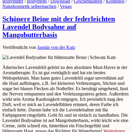
Bodybutter
/
Bodymelts
/
Download
/
Geschenkideen
/
Kostenlos
/
Naturkosmetik selbermachen
/
Vegan
Schönere Beine mit der federleichten
Lavendel Bodysahne auf
Mangobutterbasis
Veröffentlicht von
Jasmin von der Katz
Ätherisches Lavendelöl gehört zu den absoluten Must-Haves in der
Aromatherapie. Es ist gut verträglich und hat ein breites
Wirkspektrum. Man kann gutes Lavendelöl sogar unverdünnt auf
die Haut aufbringen, z.B. bei kleineren Verletzungen, Stichen und
sogar bei blauen Flecken als Nothelfer. Es beruhigt umgehend, lässt
die Nerven entspannen und den Verletzungsstress gehen. Außerdem
wirkt sein Aroma Rastlosigkeit entgegen. Ich persönlich mag den
Duft, weil er mich an Lavendelblüten erinnert, deren Farbe ich
einfach liebe. Darum habe ich die Lavendelsahne mit lila
Farbpigment eingefärbt. Geht fix und ist einfach zu handhaben. Die
Lavendel Bodysahne ist auf Mangobutterbasis, wirkt leicht wie eine
Creme, zieht schnell ein, hinterlässt ein Frischegefühl und
blütenzarte Haut, genau das Richtige für Winterbeine!
Weiterlesen