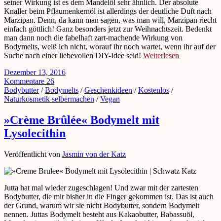
seiner Wirkung ist es dem Mandelöl sehr ähnlich. Der absolute
Knaller beim Pflaumenkernöl ist allerdings der deutliche Duft nach
Marzipan. Denn, da kann man sagen, was man will, Marzipan riecht
einfach göttlich! Ganz besonders jetzt zur Weihnachtszeit. Bedenkt
man dann noch die fabelhaft zart-machende Wirkung von
Bodymelts, weiß ich nicht, worauf ihr noch wartet, wenn ihr auf der
Suche nach einer liebevollen DIY-Idee seid!
Weiterlesen
Dezember 13, 2016
Kommentare 26
Bodybutter
/
Bodymelts
/
Geschenkideen
/
Kostenlos
/
Naturkosmetik selbermachen
/
Vegan
»Crème Brûlée« Bodymelt mit
Lysolecithin
Veröffentlicht von
Jasmin von der Katz
Jutta hat mal wieder zugeschlagen! Und zwar mit der zartesten
Bodybutter, die mir bisher in die Finger gekommen ist. Das ist auch
der Grund, warum wir sie nicht Bodybutter, sondern Bodymelt
nennen. Juttas Bodymelt besteht aus Kakaobutter, Babassuöl,