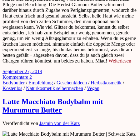
Pflege und Beachtung. Die Herbst Glamour Butter schimmert
darüber hinaus durch Zugabe von Perlglanzpigmenten, wodurch die
Haut extra frisch und gesund aussieht. Selbst helle Haut wie meine
profitiert von dem zarten Schimmer, den man optional auch
weglassen kann. Wie viel Glitzer du bekommst, kannst du selbst
entscheiden, ich hab zum Beispiel nur wenig genommen, gerade
genug, um ein wenig Alltagsglamour zu erhalten. Wenn du es gerne
krachen lassen möchtest, nimmste einfach die doppelte Menge oder
experimentierst so lange, bis du das heraus bekommst, was dir am
besten gefällt – abgesehen davon, dass du ja auch gleich zwei
Chargen rühren könntest, um beides zu haben. Miau!
Weiterlesen
September 27, 2019
Kommentare 2
Bodybutter
/
Empfehlung
/
Geschenkideen
/
Herbstkosmetik
/
Kostenlos
/
Naturkosmetik selbermachen
/
Vegan
Latte Macchiato Bodybalm mit
Murumuru Butter
Veröffentlicht von
Jasmin von der Katz