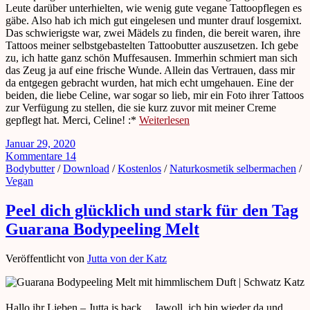
Leute darüber unterhielten, wie wenig gute vegane Tattoopflegen es
gäbe. Also hab ich mich gut eingelesen und munter drauf losgemixt.
Das schwierigste war, zwei Mädels zu finden, die bereit waren, ihre
Tattoos meiner selbstgebastelten Tattoobutter auszusetzen. Ich gebe
zu, ich hatte ganz schön Muffesausen. Immerhin schmiert man sich
das Zeug ja auf eine frische Wunde. Allein das Vertrauen, dass mir
da entgegen gebracht wurden, hat mich echt umgehauen. Eine der
beiden, die liebe Celine, war sogar so lieb, mir ein Foto ihrer Tattoos
zur Verfügung zu stellen, die sie kurz zuvor mit meiner Creme
gepflegt hat. Merci, Celine! :*
Weiterlesen
Januar 29, 2020
Kommentare 14
Bodybutter
/
Download
/
Kostenlos
/
Naturkosmetik selbermachen
/
Vegan
Peel dich glücklich und stark für den Tag
Guarana Bodypeeling Melt
Veröffentlicht von
Jutta von der Katz
Hallo ihr Lieben – Jutta is back. Jawoll, ich bin wieder da und