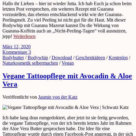
Hallo ihr Lieben – hier ist wieder Jutta. Ich hab Euch ja schon beim
letzten Post versprochen, ein weiteres Rezept mit Guarana
vorzustellen, das ebenso entschlackend wirkt wie der Guarana-
Peelingmelt. Zu viel Peeling ist nicht gut für die Haut. Mit dieser
Bodywhip mit Guarana Mazerat kannst Du die Wirkung von
Guarana-Koffein auch an „Nicht-Peeling-Tagen“ voll ausnutzen,
jepp!
Weiterlesen
März 12, 2020
Kommentare 3
Bodybutter
/
Bodywhip
/
Download
/
Geschenkideen
/
Kostenlos
/
Naturkosmetik selbermachen
/
Vegan
Vegane Tattoopflege mit Avocadin & Aloe
Vera
Veröffentlicht von
Jasmin von der Katz
Ich habe lang dran rumgedoktert, aber jetzt ist sie fertig geworden,
die vegane Tattoopflege, von der ich bereits letztes Jahr im Rahmen
der Aloe Vera Butter gesprochen habe. Die Idee für eine
Tattoopflege wurde durch einen Facebook-Post angeregt, in der sich