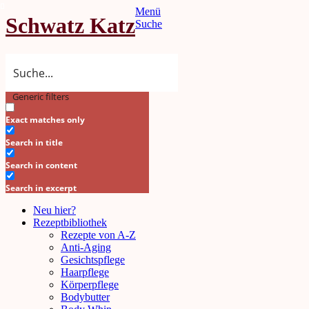
Menü
Schwatz Katz
Suche
Generic filters
Search
Exact matches only
Search in title
Search in content
Search in excerpt
Neu hier?
Rezeptbibliothek
Rezepte von A-Z
Anti-Aging
Gesichtspflege
Haarpflege
Körperpflege
Bodybutter