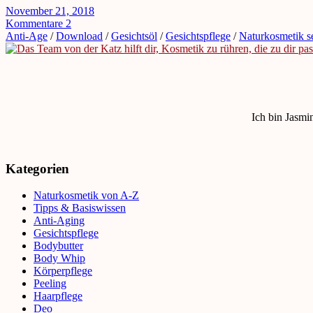
November 21, 2018
Kommentare 2
Anti-Age
/
Download
/
Gesichtsöl
/
Gesichtspflege
/
Naturkosmetik s
Ich bin Jasmi
Kategorien
Naturkosmetik von A-Z
Tipps & Basiswissen
Anti-Aging
Gesichtspflege
Bodybutter
Body Whip
Körperpflege
Peeling
Haarpflege
Deo