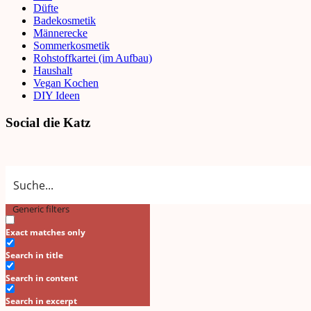
Düfte
Badekosmetik
Männerecke
Sommerkosmetik
Rohstoffkartei (im Aufbau)
Haushalt
Vegan Kochen
DIY Ideen
Social die Katz
Generic filters
Exact matches only
Search in title
Search in content
Search in excerpt