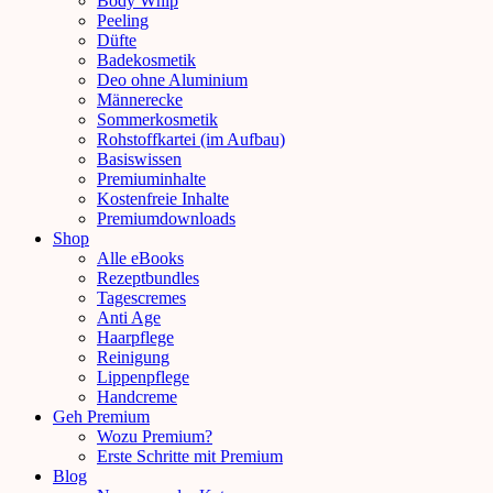
Body Whip
Peeling
Düfte
Badekosmetik
Deo ohne Aluminium
Männerecke
Sommerkosmetik
Rohstoffkartei (im Aufbau)
Basiswissen
Premiuminhalte
Kostenfreie Inhalte
Premiumdownloads
Shop
Alle eBooks
Rezeptbundles
Tagescremes
Anti Age
Haarpflege
Reinigung
Lippenpflege
Handcreme
Geh Premium
Wozu Premium?
Erste Schritte mit Premium
Blog