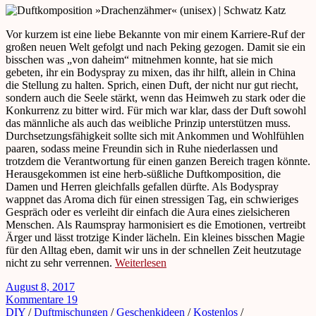
Vor kurzem ist eine liebe Bekannte von mir einem Karriere-Ruf der
großen neuen Welt gefolgt und nach Peking gezogen. Damit sie ein
bisschen was „von daheim“ mitnehmen konnte, hat sie mich
gebeten, ihr ein Bodyspray zu mixen, das ihr hilft, allein in China
die Stellung zu halten. Sprich, einen Duft, der nicht nur gut riecht,
sondern auch die Seele stärkt, wenn das Heimweh zu stark oder die
Konkurrenz zu bitter wird. Für mich war klar, dass der Duft sowohl
das männliche als auch das weibliche Prinzip unterstützen muss.
Durchsetzungsfähigkeit sollte sich mit Ankommen und Wohlfühlen
paaren, sodass meine Freundin sich in Ruhe niederlassen und
trotzdem die Verantwortung für einen ganzen Bereich tragen könnte.
Herausgekommen ist eine herb-süßliche Duftkomposition, die
Damen und Herren gleichfalls gefallen dürfte. Als Bodyspray
wappnet das Aroma dich für einen stressigen Tag, ein schwieriges
Gespräch oder es verleiht dir einfach die Aura eines zielsicheren
Menschen. Als Raumspray harmonisiert es die Emotionen, vertreibt
Ärger und lässt trotzige Kinder lächeln. Ein kleines bisschen Magie
für den Alltag eben, damit wir uns in der schnellen Zeit heutzutage
nicht zu sehr verrennen.
Weiterlesen
August 8, 2017
Kommentare 19
DIY
/
Duftmischungen
/
Geschenkideen
/
Kostenlos
/