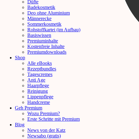
Düfte
Badekosmetik
Deo ohne Aluminium
Männerecke
Sommerkosmetik
Rohstoffkartei (im Aufbau)
Basiswissen
Premiuminhalte
Kostenfreie Inhalte
Premiumdownloads
Shop
Alle eBooks
Rezeptbundles
Tagescremes
Anti Age
Haarpflege
Reinigung
Lippenpflege
Handcreme
Geh Premium
Wozu Premium?
Erste Schritte mit Premium
Blog
News von der Katz
Newsabo (gratis)