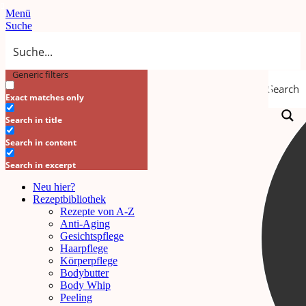
Menü
Suche
Generic filters
Search
Exact matches only
Search in title
Search in content
Search in excerpt
Neu hier?
Rezeptbibliothek
Rezepte von A-Z
Anti-Aging
Gesichtspflege
Haarpflege
Körperpflege
Bodybutter
Body Whip
Peeling