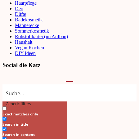
Haarpflege
Deo
Düfte
Badekosmetik
Männerecke
Sommerkosmetik
Rohstoffkartei (im Aufbau)
Haushalt
Vegan Kochen
DIY Ideen
Social die Katz
Generic filters
Search
Exact matches only
Search in title
Search in content