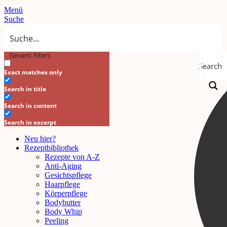
Menü
Suche
Generic filters
Search
Exact matches only
Search in title
Search in content
Search in excerpt
Neu hier?
Rezeptbibliothek
Rezepte von A-Z
Anti-Aging
Gesichtspflege
Haarpflege
Körperpflege
Bodybutter
Body Whip
Peeling