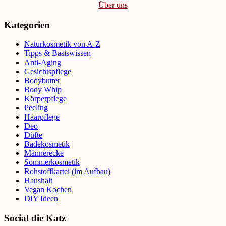
Über uns
Kategorien
Naturkosmetik von A-Z
Tipps & Basiswissen
Anti-Aging
Gesichtspflege
Bodybutter
Body Whip
Körperpflege
Peeling
Haarpflege
Deo
Düfte
Badekosmetik
Männerecke
Sommerkosmetik
Rohstoffkartei (im Aufbau)
Haushalt
Vegan Kochen
DIY Ideen
Social die Katz