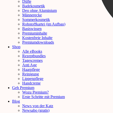
Düfte
Badekosmetik
Deo ohne Aluminium
Männerecke
Sommerkosmetik
Rohstoffkartei (im Aufbau)
Basiswissen
Premiuminhalte
Kostenfreie Inhalte
Premiumdownloads
Shop
Alle eBooks
Rezeptbundles
Tagescremes
Anti Age
Haarpflege
Reinigung
Lippenpflege
Handcreme
Geh Premium
Wozu Premium?
Erste Schritte mit Premium
Blog
News von der Katz
Newsabo (gratis)