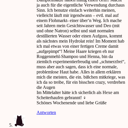
ja auch für die eigentliche Verwendung durchaus
Sinn. Ich benutze einfach weiterhin meinen,
vielleicht läuft mir irgendwann – evtl. mal auf
einem Flohmarkt- einer über‘n Weg. Ich mache
seit Jahren mein Gesichtswasser und Deo (mit
und ohne Natron) selbst und statt normalen
destillierten Wasser oder einen Aufguss, kommt
als nächstes mein Hydrolat rein! Im Moment hab
ich mal etwas von einer fertigen Creme damit
„aufgepimpt“! Meine Haare kriegen eh nur
Roggenmehl-Shampoo und Henna, bin da
ziemlich experimentierfreudig und „schmerzfrei“,
muss aber auch sagen, dass ich eine normale,
problemlose Haut habe. Alles in allem erklären
mich die meisten, die ein. bißchen mitkriege, was
ich da so treibe, für ein bisschen crazy, verdrehen
die Augen
Im Mittelalter hätte ich sicherlich als Hexe am
Scheiterhaufen gebrannt! ‍♀️
Schönes Wochenende und liebe Grüße
Antworten