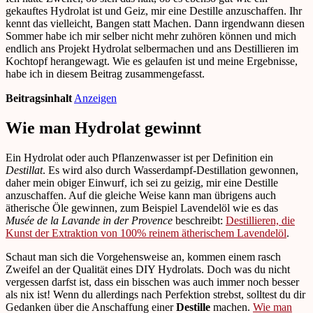
gekauftes Hydrolat ist und Geiz, mir eine Destille anzuschaffen. Ihr
kennt das vielleicht, Bangen statt Machen. Dann irgendwann diesen
Sommer habe ich mir selber nicht mehr zuhören können und mich
endlich ans Projekt Hydrolat selbermachen und ans Destillieren im
Kochtopf herangewagt. Wie es gelaufen ist und meine Ergebnisse,
habe ich in diesem Beitrag zusammengefasst.
Beitragsinhalt
Anzeigen
Wie man Hydrolat gewinnt
Ein Hydrolat oder auch Pflanzenwasser ist per Definition ein
Destillat
. Es wird also durch Wasserdampf-Destillation gewonnen,
daher mein obiger Einwurf, ich sei zu geizig, mir eine Destille
anzuschaffen. Auf die gleiche Weise kann man übrigens auch
ätherische Öle gewinnen, zum Beispiel Lavendelöl wie es das
Musée de la Lavande in der Provence
beschreibt:
Destillieren, die
Kunst der Extraktion von 100% reinem ätherischem Lavendelöl
.
Schaut man sich die Vorgehensweise an, kommen einem rasch
Zweifel an der Qualität eines DIY Hydrolats. Doch was du nicht
vergessen darfst ist, dass ein bisschen was auch immer noch besser
als nix ist! Wenn du allerdings nach Perfektion strebst, solltest du dir
Gedanken über die Anschaffung einer
Destille
machen.
Wie man