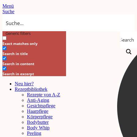
Menü
Suche
Generic filters
Search
Exact matches only
Search in title
Search in content
Search in excerpt
Neu hier?
Rezeptbibliothek
Rezepte von A-Z
Anti-Aging
Gesichtspflege
Haarpflege
Körperpflege
Bodybutter
Body Whip
Peeling