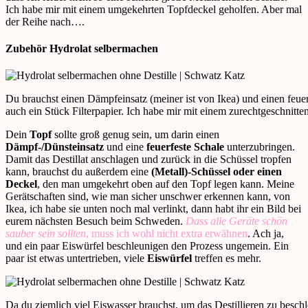
Ich habe mir mit einem umgekehrten Topfdeckel geholfen. Aber mal
der Reihe nach….
Zubehör Hydrolat selbermachen
Du brauchst einen Dämpfeinsatz (meiner ist von Ikea) und einen feue
auch ein Stück Filterpapier. Ich habe mir mit einem zurechtgeschnitt
Dein
Topf
sollte groß genug sein, um darin einen
Dämpf-/Dünsteinsatz
und eine
feuerfeste Schale
unterzubringen.
Damit das Destillat anschlagen und zurück in die Schüssel tropfen
kann, brauchst du außerdem eine
(Metall)-Schüssel oder einen
Deckel
, den man umgekehrt oben auf den Topf legen kann. Meine
Gerätschaften sind, wie man sicher unschwer erkennen kann, von
Ikea, ich habe sie unten noch mal verlinkt, dann habt ihr ein Bild bei
eurem nächsten Besuch beim Schweden.
Dass alle Geräte schön
sauber sein sollten
, muss ich wohl nicht extra erwähnen
. Ach ja,
und ein paar Eiswürfel beschleunigen den Prozess ungemein. Ein
paar ist etwas untertrieben, viele
Eiswürfel
treffen es mehr.
Da du ziemlich viel Eiswasser brauchst, um das Destillieren zu beschle