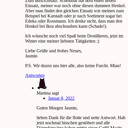
Zum Ikea-Einsatz: Scheinbar hat Ikea einen neuen
Einsatz, meiner war noch ohne diesen dummen Henkel.
Aber man findet den gleichen Einsatz wie meinen zum
Beispiel bei Karstadt oder je nach Sortiment sogar bei
Edeka oder Rossmann. Ich denke nicht, dass man den
Henkel bei Ikea abschrauben kann (Schade!).
Ich wünsche noch viel Spaß beim Destillieren, jetzt im
Winter eine meiner liebsten Tätigkeiten ;)
Liebe Grüße und frohes Neues,
Jasmin
P.S. Wir duzen uns hier alle, also keine Furcht. Miau!
Antworten
Martina
sagt
Januar 8, 2022
Guten Morgen Jasmin,
lieben Dank für die flotte und nette Antwort. Hab
jetzt nochmal bisschen gestöbert und alle
Dämpfeinsätze haben mittig einen Griff! Macht