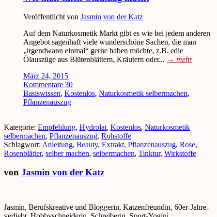
Veröffentlicht von
Jasmin von der Katz
Auf dem Naturkosmetik Markt gibt es wie bei jedem anderen
Angebot sagenhaft viele wunderschöne Sachen, die man
„irgendwann einmal“ gerne haben möchte, z.B. edle
Ölauszüge aus Blütenblättern, Kräutern oder...
→
mehr
März 24, 2015
Kommentare 30
Basiswissen
,
Kostenlos
,
Naturkosmetik selbermachen
,
Pflanzenauszug
Kategorie:
Empfehlung
,
Hydrolat
,
Kostenlos
,
Naturkosmetik
selbermachen
,
Pflanzenauszug
,
Rohstoffe
Schlagwort:
Anleitung
,
Beauty
,
Extrakt
,
Pflanzenauszug
,
Rose
,
Rosenblätter
,
selber machen
,
selbermachen
,
Tinktur
,
Wirkstoffe
von
Jasmin von der Katz
Jasmin, Berufskreative und Bloggerin, Katzenfreundin, 60er-Jahre-
verliebt, Hobbyschneiderin, Schreiberin, Sport-Yogini,