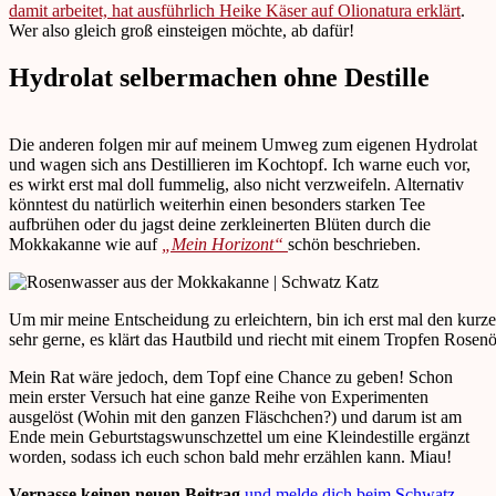
damit arbeitet, hat ausführlich Heike Käser auf Olionatura erklärt
.
Wer also gleich groß einsteigen möchte, ab dafür!
Hydrolat selbermachen ohne Destille
Die anderen folgen mir auf meinem Umweg zum eigenen Hydrolat
und wagen sich ans Destillieren im Kochtopf. Ich warne euch vor,
es wirkt erst mal doll fummelig, also nicht verzweifeln. Alternativ
könntest du natürlich weiterhin einen besonders starken Tee
aufbrühen oder du jagst deine zerkleinerten Blüten durch die
Mokkakanne wie auf
„Mein Horizont“
schön beschrieben.
Um mir meine Entscheidung zu erleichtern, bin ich erst mal den kur
sehr gerne, es klärt das Hautbild und riecht mit einem Tropfen Rosen
Mein Rat wäre jedoch, dem Topf eine Chance zu geben! Schon
mein erster Versuch hat eine ganze Reihe von Experimenten
ausgelöst (Wohin mit den ganzen Fläschchen?) und darum ist am
Ende mein Geburtstagswunschzettel um eine Kleindestille ergänzt
worden, sodass ich euch schon bald mehr erzählen kann. Miau!
Verpasse keinen neuen Beitrag
und melde dich beim Schwatz