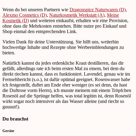
Wenn du bei unseren Partnern wie
Dragonspice Naturwaren (D)
,
Alexmo Cosmetics (D)
,
Naturkosmetik Werkstatt (A)
,
Meine
Kosmetik (D)
und weiteren einkaufst, erhalten wir eine Provision,
ohne dass dir Mehrkosten entstehen. Bitte nutze pro Einkauf und
Shop einmal den entsprechenden Link.
Vielen Dank für deine Unterstützung. Sie hilft uns, weiterhin
hochwertige Inhalte und Rezepte ohne Werbeeinblendungen zu
bieten.
Natürlich kannst du jedes erdenkliche Kraut destillieren, das dir
gefällt, allerdings rate ich beim ersten Mal zu einem, bei dem du
direkt riechen kannst, dass es funktioniert. Lavendel, genau wie im
Fernsehbericht (s.o.), ist dafür optimal geeignet. Rosenwasser habe
ich festgestellt, duftet am Ende eher weniger (es sei denn, du hast
die Duftrose vorm Herrn), ich musste meinem mit einem Tröpfchen
Rosenöl auf die Sprünge helfen, was total legitim ist, denn Rosenöl
wirkt sogar noch intensiver als das Wasser alleine (und riecht so
guuuut!).
Du brauchst
Geräte