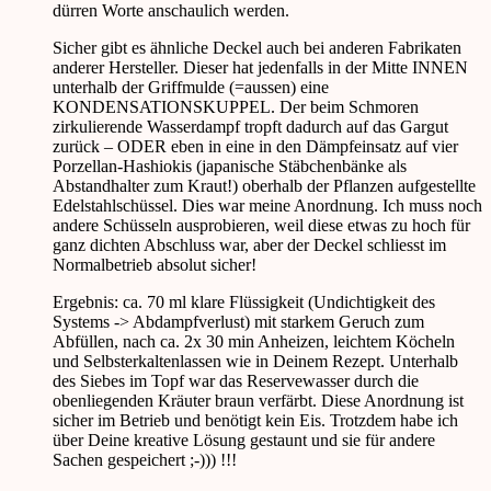
dürren Worte anschaulich werden.
Sicher gibt es ähnliche Deckel auch bei anderen Fabrikaten
anderer Hersteller. Dieser hat jedenfalls in der Mitte INNEN
unterhalb der Griffmulde (=aussen) eine
KONDENSATIONSKUPPEL. Der beim Schmoren
zirkulierende Wasserdampf tropft dadurch auf das Gargut
zurück – ODER eben in eine in den Dämpfeinsatz auf vier
Porzellan-Hashiokis (japanische Stäbchenbänke als
Abstandhalter zum Kraut!) oberhalb der Pflanzen aufgestellte
Edelstahlschüssel. Dies war meine Anordnung. Ich muss noch
andere Schüsseln ausprobieren, weil diese etwas zu hoch für
ganz dichten Abschluss war, aber der Deckel schliesst im
Normalbetrieb absolut sicher!
Ergebnis: ca. 70 ml klare Flüssigkeit (Undichtigkeit des
Systems -> Abdampfverlust) mit starkem Geruch zum
Abfüllen, nach ca. 2x 30 min Anheizen, leichtem Köcheln
und Selbsterkaltenlassen wie in Deinem Rezept. Unterhalb
des Siebes im Topf war das Reservewasser durch die
obenliegenden Kräuter braun verfärbt. Diese Anordnung ist
sicher im Betrieb und benötigt kein Eis. Trotzdem habe ich
über Deine kreative Lösung gestaunt und sie für andere
Sachen gespeichert ;-))) !!!