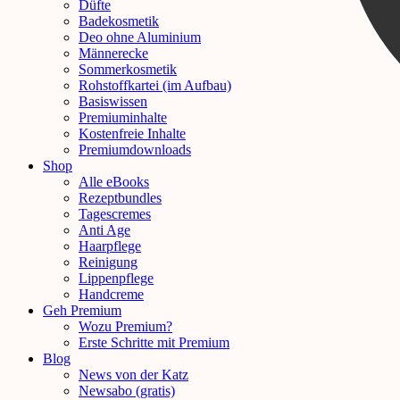
Düfte
Badekosmetik
Deo ohne Aluminium
Männerecke
Sommerkosmetik
Rohstoffkartei (im Aufbau)
Basiswissen
Premiuminhalte
Kostenfreie Inhalte
Premiumdownloads
Shop
Alle eBooks
Rezeptbundles
Tagescremes
Anti Age
Haarpflege
Reinigung
Lippenpflege
Handcreme
Geh Premium
Wozu Premium?
Erste Schritte mit Premium
Blog
News von der Katz
Newsabo (gratis)