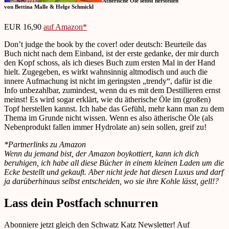
Ätherische Öle selbst herstellen
von Bettina Malle & Helge Schmickl
EUR 16,90
auf Amazon*
Don’t judge the book by the cover! oder deutsch: Beurteile das
Buch nicht nach dem Einband, ist der erste gedanke, der mir durch
den Kopf schoss, als ich dieses Buch zum ersten Mal in der Hand
hielt. Zugegeben, es wirkt wahnsinnig altmodisch und auch die
innere Aufmachung ist nicht im geringsten „trendy“, dafür ist die
Info unbezahlbar, zumindest, wenn du es mit dem Destillieren ernst
meinst! Es wird sogar erklärt, wie du ätherische Öle im (großen)
Topf herstellen kannst. Ich habe das Gefühl, mehr kann man zu dem
Thema im Grunde nicht wissen. Wenn es also ätherische Öle (als
Nebenprodukt fallen immer Hydrolate an) sein sollen, greif zu!
*Partnerlinks zu Amazon
Wenn du jemand bist, der Amazon boykottiert, kann ich dich
beruhigen, ich habe all diese Bücher in einem kleinen Laden um die
Ecke bestellt und gekauft. Aber nicht jede hat diesen Luxus und darf
ja darüberhinaus selbst entscheiden, wo sie ihre Kohle lässt, gell!?
Lass dein Postfach schnurren
Abonniere jetzt gleich den Schwatz Katz Newsletter! Auf