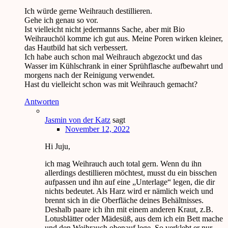
Ich würde gerne Weihrauch destillieren.
Gehe ich genau so vor.
Ist vielleicht nicht jedermanns Sache, aber mit Bio
Weihrauchöl komme ich gut aus. Meine Poren wirken kleiner,
das Hautbild hat sich verbessert.
Ich habe auch schon mal Weihrauch abgezockt und das
Wasser im Kühlschrank in einer Sprühflasche aufbewahrt und
morgens nach der Reinigung verwendet.
Hast du vielleicht schon was mit Weihrauch gemacht?
Antworten
Jasmin von der Katz
sagt
November 12, 2022
Hi Juju,
ich mag Weihrauch auch total gern. Wenn du ihn
allerdings destillieren möchtest, musst du ein bisschen
aufpassen und ihn auf eine „Unterlage“ legen, die dir
nichts bedeutet. Als Harz wird er nämlich weich und
brennt sich in die Oberfläche deines Behältnisses.
Deshalb paare ich ihn mit einem anderen Kraut, z.B.
Lotusblätter oder Mädesüß, aus dem ich ein Bett mache
und den Weihrauch obenauf lege. So verklebt er nur