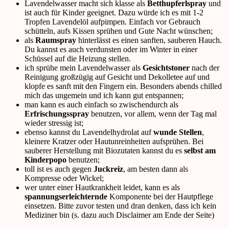
Lavendelwasser macht sich klasse als
Betthupferlspray
und
ist auch für Kinder geeignet. Dazu würde ich es mit 1-2
Tropfen Lavendelöl aufpimpen. Einfach vor Gebrauch
schütteln, aufs Kissen sprühen und Gute Nacht wünschen;
als
Raumspray
hinterlässt es einen sanften, sauberen Hauch.
Du kannst es auch verdunsten oder im Winter in einer
Schüssel auf die Heizung stellen.
ich sprühe mein Lavendelwasser als
Gesichtstoner
nach der
Reinigung großzügig auf Gesicht und Dekolletee auf und
klopfe es sanft mit den Fingern ein. Besonders abends chilled
mich das ungemein und ich kann gut entspannen;
man kann es auch einfach so zwischendurch als
Erfrischungsspray
benutzen, vor allem, wenn der Tag mal
wieder stressig ist;
ebenso kannst du Lavendelhydrolat auf
wunde Stellen
,
kleinere Kratzer oder Hautunreinheiten aufsprühen. Bei
sauberer Herstellung mit Biozutaten kannst du es
selbst am
Kinderpopo
benutzen;
toll ist es auch gegen
Juckreiz
, am besten dann als
Kompresse oder Wickel;
wer unter einer Hautkrankheit leidet, kann es als
spannungserleichternde
Komponente bei der Hautpflege
einsetzen. Bitte zuvor testen und dran denken, dass ich kein
Mediziner bin (s. dazu auch Disclaimer am Ende der Seite)