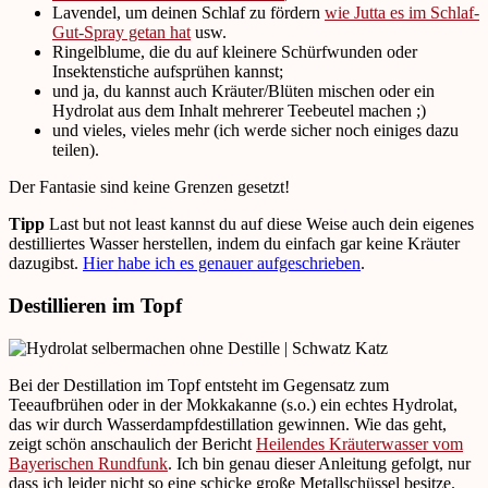
Lavendel, um deinen Schlaf zu fördern
wie Jutta es im Schlaf-
Gut-Spray getan hat
usw.
Ringelblume, die du auf kleinere Schürfwunden oder
Insektenstiche aufsprühen kannst;
und ja, du kannst auch Kräuter/Blüten mischen oder ein
Hydrolat aus dem Inhalt mehrerer Teebeutel machen ;)
und vieles, vieles mehr (ich werde sicher noch einiges dazu
teilen).
Der Fantasie sind keine Grenzen gesetzt!
Tipp
Last but not least kannst du auf diese Weise auch dein eigenes
destilliertes Wasser herstellen, indem du einfach gar keine Kräuter
dazugibst.
Hier habe ich es genauer aufgeschrieben
.
Destillieren im Topf
Bei der Destillation im Topf entsteht im Gegensatz zum
Teeaufbrühen oder in der Mokkakanne (s.o.) ein echtes Hydrolat,
das wir durch Wasserdampfdestillation gewinnen. Wie das geht,
zeigt schön anschaulich der Bericht
Heilendes Kräuterwasser vom
Bayerischen Rundfunk
. Ich bin genau dieser Anleitung gefolgt, nur
dass ich leider nicht so eine schicke große Metallschüssel besitze.