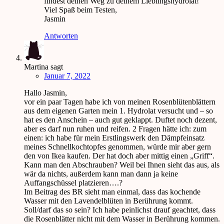
findest deinen Weg zu deinem Lieblingshydrolat!
Viel Spaß beim Testen,
Jasmin
Antworten
Martina
sagt
Januar 7, 2022
Hallo Jasmin,
vor ein paar Tagen habe ich von meinen Rosenblütenblättern
aus dem eigenen Garten mein 1. Hydrolat versucht und – so
hat es den Anschein – auch gut geklappt. Duftet noch dezent,
aber es darf nun ruhen und reifen. 2 Fragen hätte ich: zum
einen: ich habe für mein Erstlingswerk den Dämpfeinsatz
meines Schnellkochtopfes genommen, würde mir aber gern
den von Ikea kaufen. Der hat doch aber mittig einen „Griff“.
Kann man den Abschrauben? Weil bei Ihnen sieht das aus, als
wär da nichts, außerdem kann man dann ja keine
Auffangschüssel platzieren….?
Im Beitrag des BR sieht man einmal, dass das kochende
Wasser mit den Lavendelblüten in Berührung kommt.
Soll/darf das so sein? Ich habe peinlichst drauf geachtet, dass
die Rosenblätter nicht mit dem Wasser in Berührung kommen.