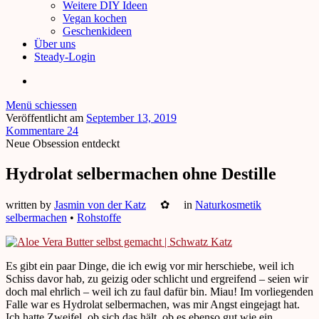
Weitere DIY Ideen
Vegan kochen
Geschenkideen
Über uns
Steady-Login
Menü schiessen
Veröffentlicht am
September 13, 2019
Kommentare 24
Neue Obsession entdeckt
Hydrolat selbermachen ohne Destille
written by
Jasmin von der Katz
✿
in
Naturkosmetik
selbermachen
•
Rohstoffe
Es gibt ein paar Dinge, die ich ewig vor mir herschiebe, weil ich
Schiss davor hab, zu geizig oder schlicht und ergreifend – seien wir
doch mal ehrlich – weil ich zu faul dafür bin. Miau! Im vorliegenden
Falle war es Hydrolat selbermachen, was mir Angst eingejagt hat.
Ich hatte Zweifel, ob sich das hält, ob es ebenso gut wie ein