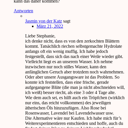
kann das daher kommen?
Antworten
Jasmin von der Katz
sagt
März 21, 2022
Liebe Stephanie,
ich denke nicht, dass es von den zerkochten Blättern
kommt. Tatsächlich riechen selbstgemachte Hydrolate
anfangs oft ein wenig muffig. Ich habe jedoch
festgestellt, dass sich das nach einer Weile wieder gibt.
Vielleicht liegt es an unserem Wasser. Ich nehme
inzwischen nur noch stilles Wasser, kann den
anfänglichen Geruch aber trotzdem noch wahrnehmen.
Oder aber unsere Ausgangsware ist das Problem. So
konnte ich feststellen, dass eine frische, gerade
aufgegangene Blüte (die man ja nicht abschneiden will,
ich weiß) besser riecht, als eine 3 oder 4 Tage alte.
Wie dem auch sei, es hilft auch ein Tröpfchen (wirklich
nur eins, das reicht vollkommen) des jeweiligen
ätherischen Öls hinzuzufügen. Also Rose bei
Rosenwasser, Lavendel bei Lavendelwasser usw.
Die Alternative wäre nur Kaufen. Ich habe mich für’s
Weiterexperimentieren entschieden und hoffe, auch du