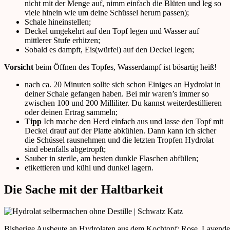
nicht mit der Menge auf, nimm einfach die Blüten und leg so
viele hinein wie um deine Schüssel herum passen);
Schale hineinstellen;
Deckel umgekehrt auf den Topf legen und Wasser auf
mittlerer Stufe erhitzen;
Sobald es dampft, Eis(würfel) auf den Deckel legen;
Vorsicht
beim Öffnen des Topfes, Wasserdampf ist bösartig heiß!
nach ca. 20 Minuten sollte sich schon Einiges an Hydrolat in
deiner Schale gefangen haben. Bei mir waren’s immer so
zwischen 100 und 200 Milliliter. Du kannst weiterdestillieren
oder deinen Ertrag sammeln;
Tipp
Ich mache den Herd einfach aus und lasse den Topf mit
Deckel drauf auf der Platte abkühlen. Dann kann ich sicher
die Schüssel rausnehmen und die letzten Tropfen Hydrolat
sind ebenfalls abgetropft;
Sauber in sterile, am besten dunkle Flaschen abfüllen;
etikettieren und kühl und dunkel lagern.
Die Sache mit der Haltbarkeit
Bisherige Ausbeute an Hydrolaten aus dem Kochtopf: Rose, Lavendel, 