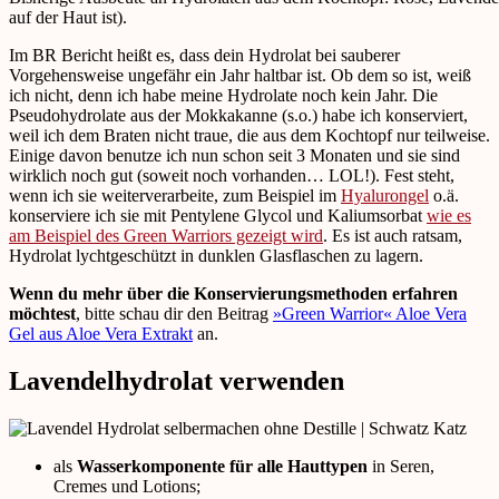
auf der Haut ist).
Im BR Bericht heißt es, dass dein Hydrolat bei sauberer
Vorgehensweise ungefähr ein Jahr haltbar ist. Ob dem so ist, weiß
ich nicht, denn ich habe meine Hydrolate noch kein Jahr. Die
Pseudohydrolate aus der Mokkakanne (s.o.) habe ich konserviert,
weil ich dem Braten nicht traue, die aus dem Kochtopf nur teilweise.
Einige davon benutze ich nun schon seit 3 Monaten und sie sind
wirklich noch gut (soweit noch vorhanden… LOL!). Fest steht,
wenn ich sie weiterverarbeite, zum Beispiel im
Hyalurongel
o.ä.
konserviere ich sie mit Pentylene Glycol und Kaliumsorbat
wie es
am Beispiel des Green Warriors gezeigt wird
. Es ist auch ratsam,
Hydrolat lychtgeschützt in dunklen Glasflaschen zu lagern.
Wenn du mehr über die Konservierungsmethoden erfahren
möchtest
, bitte schau dir den Beitrag
»Green Warrior« Aloe Vera
Gel aus Aloe Vera Extrakt
an.
Lavendelhydrolat verwenden
als
Wasserkomponente
für alle Hauttypen
in Seren,
Cremes und Lotions;