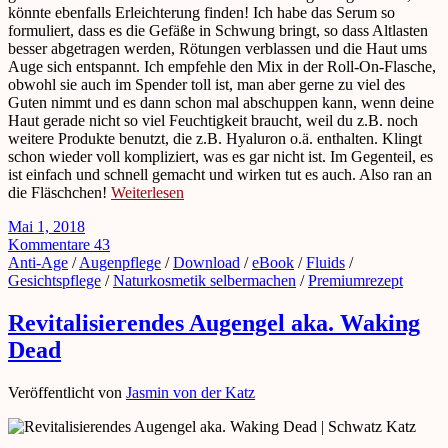
könnte ebenfalls Erleichterung finden! Ich habe das Serum so
formuliert, dass es die Gefäße in Schwung bringt, so dass Altlasten
besser abgetragen werden, Rötungen verblassen und die Haut ums
Auge sich entspannt. Ich empfehle den Mix in der Roll-On-Flasche,
obwohl sie auch im Spender toll ist, man aber gerne zu viel des
Guten nimmt und es dann schon mal abschuppen kann, wenn deine
Haut gerade nicht so viel Feuchtigkeit braucht, weil du z.B. noch
weitere Produkte benutzt, die z.B. Hyaluron o.ä. enthalten. Klingt
schon wieder voll kompliziert, was es gar nicht ist. Im Gegenteil, es
ist einfach und schnell gemacht und wirken tut es auch. Also ran an
die Fläschchen!
Weiterlesen
Mai 1, 2018
Kommentare 43
Anti-Age
/
Augenpflege
/
Download
/
eBook
/
Fluids
/
Gesichtspflege
/
Naturkosmetik selbermachen
/
Premiumrezept
Revitalisierendes Augengel aka. Waking
Dead
Veröffentlicht von
Jasmin von der Katz