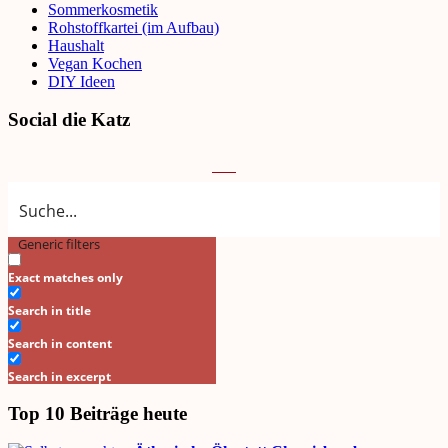
Sommerkosmetik
Rohstoffkartei (im Aufbau)
Haushalt
Vegan Kochen
DIY Ideen
Social die Katz
Generic filters
Search
Exact matches only
Search in title
Search in content
Search in excerpt
Top 10 Beiträge heute