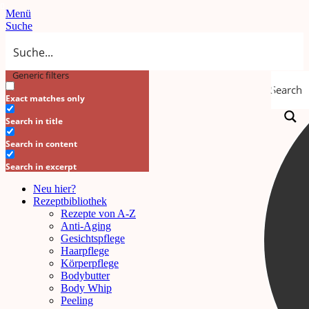
Menü
Suche
Generic filters
Search
Exact matches only
Search in title
Search in content
Search in excerpt
Neu hier?
Rezeptbibliothek
Rezepte von A-Z
Anti-Aging
Gesichtspflege
Haarpflege
Körperpflege
Bodybutter
Body Whip
Peeling