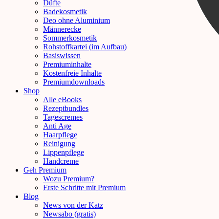
Düfte
Badekosmetik
Deo ohne Aluminium
Männerecke
Sommerkosmetik
Rohstoffkartei (im Aufbau)
Basiswissen
Premiuminhalte
Kostenfreie Inhalte
Premiumdownloads
Shop
Alle eBooks
Rezeptbundles
Tagescremes
Anti Age
Haarpflege
Reinigung
Lippenpflege
Handcreme
Geh Premium
Wozu Premium?
Erste Schritte mit Premium
Blog
News von der Katz
Newsabo (gratis)