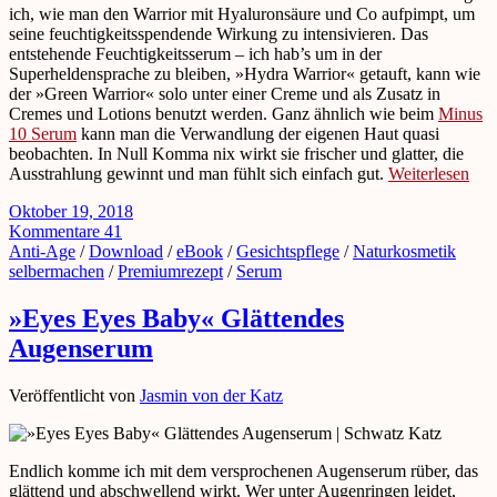
ich, wie man den Warrior mit Hyaluronsäure und Co aufpimpt, um
seine feuchtigkeitsspendende Wirkung zu intensivieren. Das
entstehende Feuchtigkeitsserum – ich hab’s um in der
Superheldensprache zu bleiben, »Hydra Warrior« getauft, kann wie
der »Green Warrior« solo unter einer Creme und als Zusatz in
Cremes und Lotions benutzt werden. Ganz ähnlich wie beim
Minus
10 Serum
kann man die Verwandlung der eigenen Haut quasi
beobachten. In Null Komma nix wirkt sie frischer und glatter, die
Ausstrahlung gewinnt und man fühlt sich einfach gut.
Weiterlesen
Oktober 19, 2018
Kommentare 41
Anti-Age
/
Download
/
eBook
/
Gesichtspflege
/
Naturkosmetik
selbermachen
/
Premiumrezept
/
Serum
»Eyes Eyes Baby« Glättendes
Augenserum
Veröffentlicht von
Jasmin von der Katz
Endlich komme ich mit dem versprochenen Augenserum rüber, das
glättend und abschwellend wirkt. Wer unter Augenringen leidet,