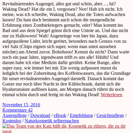
Revitalisierendes Augengel, alles gut und schön, aber…, hä?
Waking Dead? Hat die ein L vergessen? Nee! Hab ich nicht. Ich
meine, was ich schreibe, Waking Dead, also die Toten aufwachen
lassen! Du hast doch bestimmt auch schon die morgendliche
Erfahrung eines Zombiekriegers gemacht, oder? Man kommt ins
Bad und aus dem Spiegel grinst dich eine Untote an. Und das nicht
nur zu Halloween! Wah! Augenringe von hier bis Japan, dazu
aufgequollene Lider, leicht gerötet, besonders nach Genuss von zu
viel Salz (Chips eignen sich super, wenn man untot aussehen
möchte) am Abend zuvor. Bohohooo! Kennst du nicht? Dann warte
noch ein paar Jahre, irgendwann trifft es uns alle! Hihihi! Und
darum habe ich eine Medizin dafür gerührt. Keine Bange, alles
super easy, wie immer bei mir. Ein wenig aufpassen musst du
lediglich bei der Zubereitung des Koffeinwassers, das die Grundlage
für unser revitalisierendes Augengel darstellt. Danach kommt das
Ganze nur noch über Nacht in den Kühlschrank, damit sich die
Hyaluronsäure auflösen kann, am Morgen danach rührst du noch
einmal schön durch und fertig ist das Waking Dead!
Weiterlesen
November 15, 2016
Kommentare 42
Augenpflege
/
Download
/
eBook
/
Empfehlung
/
Gesichtspflege
/
Kostenlos
/
Naturkosmetik selbermachen