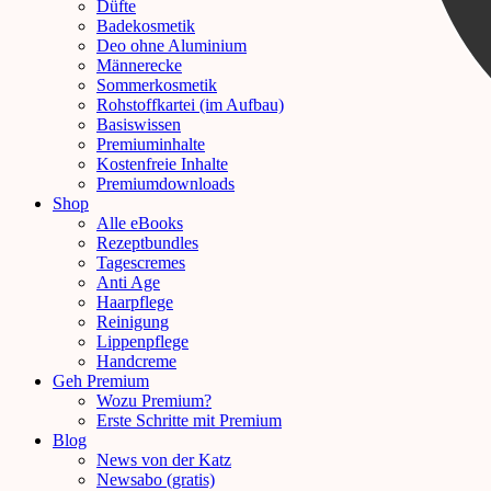
Düfte
Badekosmetik
Deo ohne Aluminium
Männerecke
Sommerkosmetik
Rohstoffkartei (im Aufbau)
Basiswissen
Premiuminhalte
Kostenfreie Inhalte
Premiumdownloads
Shop
Alle eBooks
Rezeptbundles
Tagescremes
Anti Age
Haarpflege
Reinigung
Lippenpflege
Handcreme
Geh Premium
Wozu Premium?
Erste Schritte mit Premium
Blog
News von der Katz
Newsabo (gratis)