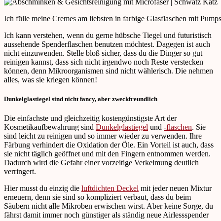
Ich fülle meine Cremes am liebsten in farbige Glasflaschen mit Pump
Ich kann verstehen, wenn du gerne hübsche Tiegel und futuristisch
aussehende Spenderflaschen benutzen möchtest. Dagegen ist auch
nicht einzuwenden. Stelle bloß sicher, dass du die Dinger so gut
reinigen kannst, dass sich nicht irgendwo noch Reste verstecken
können, denn Mikroorganismen sind nicht wählerisch. Die nehmen
alles, was sie kriegen können!
Dunkelglastiegel sind nicht fancy, aber zweckfreundlich
Die einfachste und gleichzeitig kostengünstigste Art der
Kosmetikaufbewahrung sind
Dunkelglastiegel
und
-flaschen
. Sie
sind leicht zu reinigen und so immer wieder zu verwenden. Ihre
Färbung verhindert die Oxidation der Öle. Ein Vorteil ist auch, dass
sie nicht täglich geöffnet und mit den Fingern entnommen werden.
Dadurch wird die Gefahr einer vorzeitige Verkeimung deutlich
verringert.
Hier musst du einzig die
luftdichten Deckel
mit jeder neuen Mixtur
erneuern, denn sie sind so kompliziert verbaut, dass du beim
Säubern nicht alle Mikroben erwischen wirst. Aber keine Sorge, du
fährst damit immer noch günstiger als ständig neue Airlessspender