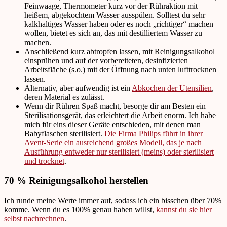
Feinwaage, Thermometer kurz vor der Rühraktion mit
heißem, abgekochtem Wasser ausspülen. Solltest du sehr
kalkhaltiges Wasser haben oder es noch „richtiger“ machen
wollen, bietet es sich an, das mit destilliertem Wasser zu
machen.
Anschließend kurz abtropfen lassen, mit Reinigungsalkohol
einsprühen und auf der vorbereiteten, desinfizierten
Arbeitsfläche (s.o.) mit der Öffnung nach unten lufttrocknen
lassen.
Alternativ, aber aufwendig ist ein
Abkochen der Utensilien
,
deren Material es zulässt.
Wenn dir Rühren Spaß macht, besorge dir am Besten ein
Sterilisationsgerät, das erleichtert die Arbeit enorm. Ich habe
mich für eins dieser Geräte entschieden, mit denen man
Babyflaschen sterilisiert.
Die Firma Philips führt in ihrer
Avent-Serie ein ausreichend großes Modell, das je nach
Ausführung entweder nur sterilisiert (meins) oder sterilisiert
und trocknet
.
70 % Reinigungsalkohol herstellen
Ich runde meine Werte immer auf, sodass ich ein bisschen über 70%
komme. Wenn du es 100% genau haben willst,
kannst du sie hier
selbst nachrechnen
.