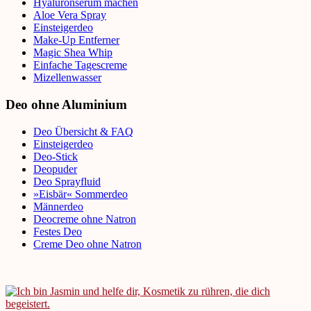
Hyaluronserum machen
Aloe Vera Spray
Einsteigerdeo
Make-Up Entferner
Magic Shea Whip
Einfache Tagescreme
Mizellenwasser
Deo ohne Aluminium
Deo Übersicht & FAQ
Einsteigerdeo
Deo-Stick
Deopuder
Deo Sprayfluid
»Eisbär« Sommerdeo
Männerdeo
Deocreme ohne Natron
Festes Deo
Creme Deo ohne Natron