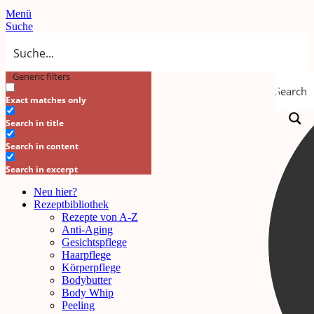
Menü
Suche
Generic filters
Search
Exact matches only
Search in title
Search in content
Search in excerpt
Neu hier?
Rezeptbibliothek
Rezepte von A-Z
Anti-Aging
Gesichtspflege
Haarpflege
Körperpflege
Bodybutter
Body Whip
Peeling