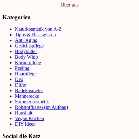
Über uns
Kategorien
Naturkosmetik von A-Z
Tipps & Basiswissen
Anti-Aging
Gesichtspflege
Bodybutter
Body Whip
Körperpflege
Peeling
Haarpflege
Deo
Düfte
Badekosmetik
Männerecke
Sommerkosmetik
Rohstoffkartei (im Aufbau)
Haushalt
Vegan Kochen
DIY Ideen
Social die Katz