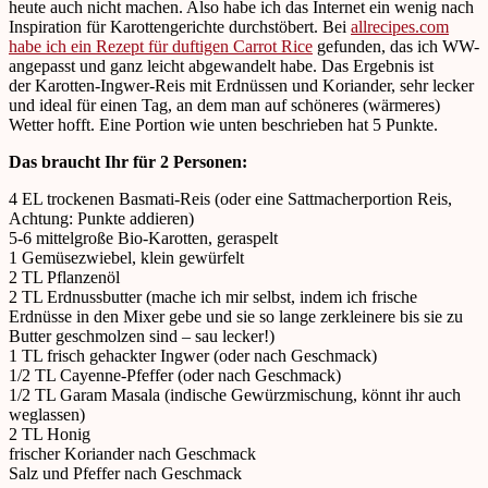
heute auch nicht machen. Also habe ich das Internet ein wenig nach
Inspiration für Karottengerichte durchstöbert. Bei
allrecipes.com
habe ich ein Rezept für duftigen Carrot Rice
gefunden, das ich WW-
angepasst und ganz leicht abgewandelt habe. Das Ergebnis ist
der Karotten-Ingwer-Reis mit Erdnüssen und Koriander, sehr lecker
und ideal für einen Tag, an dem man auf schöneres (wärmeres)
Wetter hofft. Eine Portion wie unten beschrieben hat 5 Punkte.
Das braucht Ihr für 2 Personen:
4 EL trockenen Basmati-Reis (oder eine Sattmacherportion Reis,
Achtung: Punkte addieren)
5-6 mittelgroße Bio-Karotten, geraspelt
1 Gemüsezwiebel, klein gewürfelt
2 TL Pflanzenöl
2 TL Erdnussbutter (mache ich mir selbst, indem ich frische
Erdnüsse in den Mixer gebe und sie so lange zerkleinere bis sie zu
Butter geschmolzen sind – sau lecker!)
1 TL frisch gehackter Ingwer (oder nach Geschmack)
1/2 TL Cayenne-Pfeffer (oder nach Geschmack)
1/2 TL Garam Masala (indische Gewürzmischung, könnt ihr auch
weglassen)
2 TL Honig
frischer Koriander nach Geschmack
Salz und Pfeffer nach Geschmack