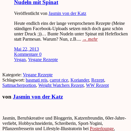
Nudeln mit Spinat
Veröffentlicht von
Jasmin von der Katz
Heute endlich eins der lange versprochenen Rezepte (Meine
ständigen Facebook-Uploads setzen mich doch ganz schön
unter Druck ;))… Bunte Nudeln unter Spinat mit Hefeflocken
statt Parmesan. Warum? Nun, z.B....
→
mehr
Mai 22, 2013
Kommentare 0
Vegan
,
Vegane Rezepte
Kategorie:
Vegane Rezepte
Schlagwort:
basmati reis
,
carrot rice
,
Koriander
,
Rezept
,
Sattmacherportion
,
Weight Watchers Rezept
,
WW Rezept
von
Jasmin von der Katz
Jasmin, Berufskreative und Bloggerin, Katzenfreundin, 60er-Jahre-
verliebt, Hobbyschneiderin, Schreiberin, Sport-Yogini,
Pflanzenfresserin und Lifestyle-Illustratorin bei
Posterlounge
,