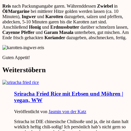
Reis
nach Packungsangabe garen. Währenddessen
Zwiebel
in
Öl/Margarine
bei mittlerer Hitze golden werden lassen (ca. 10
Minuten),
Ingwer
und
Karotten
dazugeben, salzen und pfeffern,
abdecken, 5-10 Minuten garen bis die Karotten zart sind.
Anschließend
Honig
und
Erdnussbutter
darüber schmelzen lassen,
Cayenne Pfeffer
und
Garam Masala
unterheben, gut mischen. Am
Ende frisch gehackten
Koriander
dazugeben, abschmecken, fertig.
Guten Appetit!
Weiterstöbern
Sriracha Fried Rice mit Erbsen und Möhren |
vegan, WW
Veröffentlicht von
Jasmin von der Katz
Sriracha ist DIE chinesische Chilisoße und ja, die ist dann halt
wirklich heftig chili-soßig! Ich persönlich hab’s nicht gern so