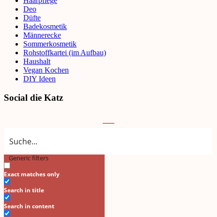
Haarpflege
Deo
Düfte
Badekosmetik
Männerecke
Sommerkosmetik
Rohstoffkartei (im Aufbau)
Haushalt
Vegan Kochen
DIY Ideen
Social die Katz
Generic filters
Search
Exact matches only
Search in title
Search in content