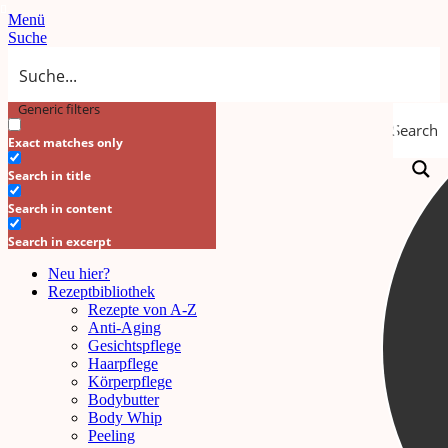
Menü
Suche
Generic filters
Search
Exact matches only
Search in title
Search in content
Search in excerpt
Neu hier?
Rezeptbibliothek
Rezepte von A-Z
Anti-Aging
Gesichtspflege
Haarpflege
Körperpflege
Bodybutter
Body Whip
Peeling