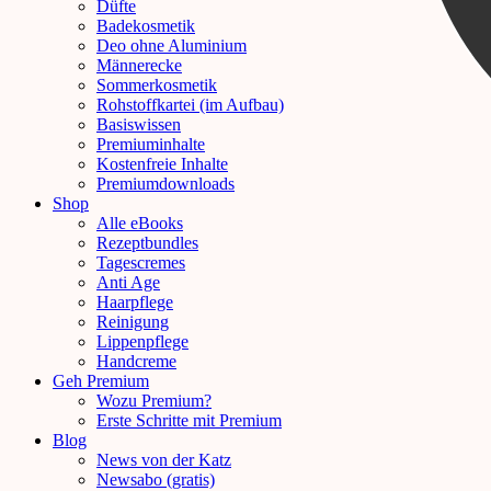
Düfte
Badekosmetik
Deo ohne Aluminium
Männerecke
Sommerkosmetik
Rohstoffkartei (im Aufbau)
Basiswissen
Premiuminhalte
Kostenfreie Inhalte
Premiumdownloads
Shop
Alle eBooks
Rezeptbundles
Tagescremes
Anti Age
Haarpflege
Reinigung
Lippenpflege
Handcreme
Geh Premium
Wozu Premium?
Erste Schritte mit Premium
Blog
News von der Katz
Newsabo (gratis)