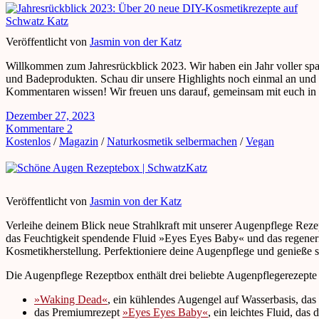
Veröffentlicht von
Jasmin von der Katz
Willkommen zum Jahresrückblick 2023. Wir haben ein Jahr voller sp
und Badeprodukten. Schau dir unsere Highlights noch einmal an und fi
Kommentaren wissen! Wir freuen uns darauf, gemeinsam mit euch in ein
Dezember 27, 2023
Kommentare 2
Kostenlos
/
Magazin
/
Naturkosmetik selbermachen
/
Vegan
Veröffentlicht von
Jasmin von der Katz
Verleihe deinem Blick neue Strahlkraft mit unserer Augenpflege Rez
das Feuchtigkeit spendende Fluid »Eyes Eyes Baby« und das regeneri
Kosmetikherstellung. Perfektioniere deine Augenpflege und genieße 
Die Augenpflege Rezeptbox enthält drei beliebte Augenpflegerezept
»Waking Dead«
, ein kühlendes Augengel auf Wasserbasis, d
das Premiumrezept
»Eyes Eyes Baby«
, ein leichtes Fluid, das