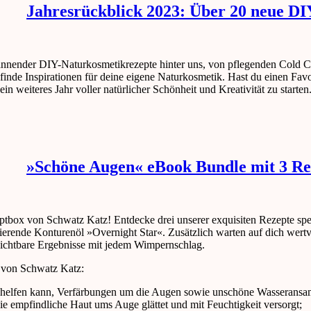
Jahresrückblick 2023: Über 20 neue D
annender DIY-Naturkosmetikrezepte hinter uns, von pflegenden Cold C
nde Inspirationen für deine eigene Naturkosmetik. Hast du einen Favori
 weiteres Jahr voller natürlicher Schönheit und Kreativität zu starten
»Schöne Augen« eBook Bundle mit 3 Re
eptbox von Schwatz Katz! Entdecke drei unserer exquisiten Rezepte spe
erende Konturenöl »Overnight Star«. Zusätzlich warten auf dich wertv
sichtbare Ergebnisse mit jedem Wimpernschlag.
e von Schwatz Katz:
as helfen kann, Verfärbungen um die Augen sowie unschöne Wasseransa
 die empfindliche Haut ums Auge glättet und mit Feuchtigkeit versorgt;