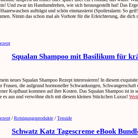
ein! Und zwar im Handumdrehen, wie sich herausgestellt hat! Das Ergeb
 Haarewaschen aufträgst und schön einmassierst (Spoileralarm: So gei
n. Nimm das schon mal als Vorbote für die Erleichterung, die dich 
ezept
Squalan Shampoo mit Basilikum für kr
h mein neues Squalan Shampoo Rezept interessieren! In diesem exquisi
r Frauen, die aufgrund hormoneller Schwankungen, Schwangerschaft 
ener Kopfhaut kommen auf ihre Kosten. Das Squalan Shampoo ist in s
ere es aus und verwöhne dich mit diesem kleinen Stückchen Luxus!
Weit
ezept
/
Reinigungsprodukte
/
Tenside
Schwatz Katz Tagescreme eBook Bundle