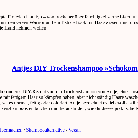
 für jeden Hauttyp – von trockener über feuchtigkeitsarme bis zu unr
um, den Green Warrior und ein Extra-eBook mit Basiswissen rund ums S
in die Hand nehmen wollen.
Antjes DIY Trockenshampoo »Schokomi
nz besonderes DIY-Rezept vor: ein Trockenshampoo von Antje, einer un
 die mit fettigem Haar zu kämpfen haben, aber nicht ständig Haare was
 sei es normal, fettig oder coloriert. Antje bezeichnet es liebevoll als 
rockenshampoos eintauchen und herausfinden, wie du dieses praktisch
elbermachen
/
Shampooalternative
/
Vegan