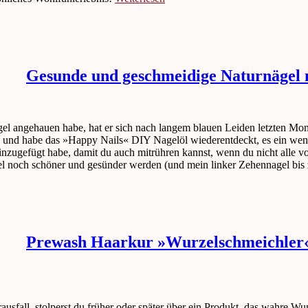
Gesunde und geschmeidige Naturnägel 
l angehauen habe, hat er sich nach langem blauen Leiden letzten Mon
n und habe das »Happy Nails« DIY Nagelöl wiederentdeckt, es ein wen
 hinzugefügt habe, damit du auch mitrühren kannst, wenn du nicht alle v
Nägel noch schöner und gesünder werden (und mein linker Zehennagel bi
Prewash Haarkur »Wurzelschmeichler«
usfall, stolperst du früher oder später über ein Produkt, das wahre Wu