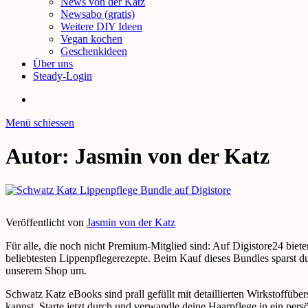
News von der Katz
Newsabo (gratis)
Weitere DIY Ideen
Vegan kochen
Geschenkideen
Über uns
Steady-Login
Menü schiessen
Autor:
Jasmin von der Katz
Veröffentlicht von
Jasmin von der Katz
Für alle, die noch nicht Premium-Mitglied sind: Auf Digistore24 bi
beliebtesten Lippenpflegerezepte. Beim Kauf dieses Bundles sparst d
unserem Shop um.
Schwatz Katz eBooks sind prall gefüllt mit detaillierten Wirkstoffüb
kannst. Starte jetzt durch und verwandle deine Haarpflege in ein per