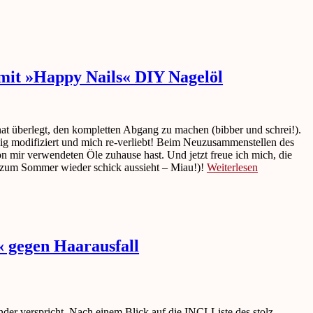
mit »Happy Nails« DIY Nagelöl
at überlegt, den kompletten Abgang zu machen (bibber und schrei!).
ig modifiziert und mich re-verliebt! Beim Neuzusammenstellen des
on mir verwendeten Öle zuhause hast. Und jetzt freue ich mich, die
s zum Sommer wieder schick aussieht – Miau!)!
Weiterlesen
 gegen Haarausfall
nder verspricht. Nach einem Blick auf die INCI-Liste des stolz