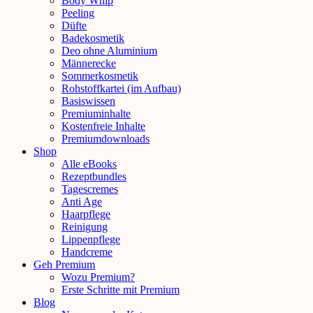
Body Whip
Peeling
Düfte
Badekosmetik
Deo ohne Aluminium
Männerecke
Sommerkosmetik
Rohstoffkartei (im Aufbau)
Basiswissen
Premiuminhalte
Kostenfreie Inhalte
Premiumdownloads
Shop
Alle eBooks
Rezeptbundles
Tagescremes
Anti Age
Haarpflege
Reinigung
Lippenpflege
Handcreme
Geh Premium
Wozu Premium?
Erste Schritte mit Premium
Blog