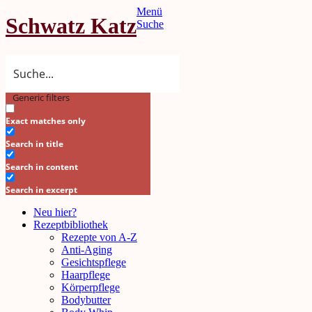
Menü
Schwatz Katz
Suche
Generic filters
Search
Exact matches only
Search in title
Search in content
Search in excerpt
Neu hier?
Rezeptbibliothek
Rezepte von A-Z
Anti-Aging
Gesichtspflege
Haarpflege
Körperpflege
Bodybutter