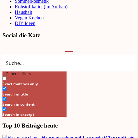
Sommerkosmetik
Rohstoffkartei (im Aufbau)
Haushalt
Vegan Kochen
DIY Ideen
Social die Katz
Generic filters
Search
Exact matches only
Search in title
Search in content
Search in excerpt
Top 10 Beiträge heute
Haare waschen mit Lavaerde (Ghassoul), ein