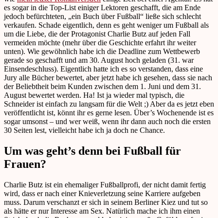
es sogar in die Top-List einiger Lektoren geschafft, die am Ende
jedoch befürchteten, „ein Buch über Fußball“ ließe sich schlecht
verkaufen. Schade eigentlich, denn es geht weniger um Fußball als
um die Liebe, die der Protagonist Charlie Butz auf jeden Fall
vermeiden möchte (mehr über die Geschichte erfahrt ihr weiter
unten). Wie gewöhnlich habe ich die Deadline zum Wettbewerb
gerade so geschafft und am 30. August hoch geladen (31. war
Einsendeschluss). Eigentlich hatte ich es so verstanden, dass eine
Jury alle Bücher bewertet, aber jetzt habe ich gesehen, dass sie nach
der Beliebtheit beim Kunden zwischen dem 1. Juni und dem 31.
August bewertet werden. Ha! Ist ja wieder mal typisch, die
Schneider ist einfach zu langsam für die Welt ;) Aber da es jetzt eben
veröffentlicht ist, könnt ihr es gerne lesen. Über’s Wochenende ist es
sogar umsonst – und wer weiß, wenn ihr dann auch noch die ersten
30 Seiten lest, vielleicht habe ich ja doch ne Chance.
Um was geht’s denn bei Fußball für
Frauen?
Charlie Butz ist ein ehemaliger Fußballprofi, der nicht damit fertig
wird, dass er nach einer Knieverletzung seine Karriere aufgeben
muss. Darum verschanzt er sich in seinem Berliner Kiez und tut so
als hätte er nur Interesse am Sex. Natürlich mache ich ihm einen