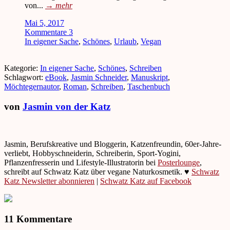
von...
→
mehr
Mai 5, 2017
Kommentare 3
In eigener Sache
,
Schönes
,
Urlaub
,
Vegan
Kategorie:
In eigener Sache
,
Schönes
,
Schreiben
Schlagwort:
eBook
,
Jasmin Schneider
,
Manuskript
,
Möchtegernautor
,
Roman
,
Schreiben
,
Taschenbuch
von
Jasmin von der Katz
Jasmin, Berufskreative und Bloggerin, Katzenfreundin, 60er-Jahre-
verliebt, Hobbyschneiderin, Schreiberin, Sport-Yogini,
Pflanzenfresserin und Lifestyle-Illustratorin bei
Posterlounge
,
schreibt auf Schwatz Katz über vegane Naturkosmetik. ♥
Schwatz
Katz Newsletter abonnieren
|
Schwatz Katz auf Facebook
11 Kommentare