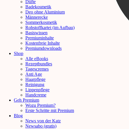
Düfte
Badekosmetik
Deo ohne Aluminium
Männerecke
Sommerkosmetik
Rohstoffkartei (im Aufbau)
Basiswissen
Premiuminhalte
Kostenfreie Inhalte
Premiumdownloads
Shop
Alle eBooks
Rezeptbundles
Tagescremes
Anti Age
Haarpflege
Reinigung
Lippenpflege
Handcreme
Geh Premium
Wozu Premium?
Erste Schritte mit Premium
Blog
News von der Katz
Newsabo (gratis)