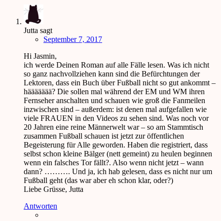
Jutta
sagt
September 7, 2017
Hi Jasmin,
ich werde Deinen Roman auf alle Fälle lesen. Was ich nicht
so ganz nachvollziehen kann sind die Befürchtungen der
Lektoren, dass ein Buch über Fußball nicht so gut ankommt –
häääääää? Die sollen mal während der EM und WM ihren
Fernseher anschalten und schauen wie groß die Fanmeilen
inzwischen sind – außerdem: ist denen mal aufgefallen wie
viele FRAUEN in den Videos zu sehen sind. Was noch vor
20 Jahren eine reine Männerwelt war – so am Stammtisch
zusammen Fußball schauen ist jetzt zur öffentlichen
Begeisterung für Alle geworden. Haben die registriert, dass
selbst schon kleine Bälger (nett gemeint) zu heulen beginnen
wenn ein falsches Tor fällt?. Also wenn nicht jetzt – wann
dann? ………. Und ja, ich hab gelesen, dass es nicht nur um
Fußball geht (das war aber eh schon klar, oder?)
Liebe Grüsse, Jutta
Antworten