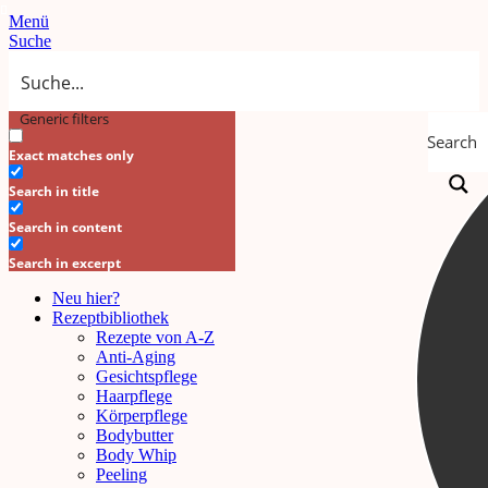
Menü
Suche
Generic filters
Search
Exact matches only
Search in title
Search in content
Search in excerpt
Neu hier?
Rezeptbibliothek
Rezepte von A-Z
Anti-Aging
Gesichtspflege
Haarpflege
Körperpflege
Bodybutter
Body Whip
Peeling