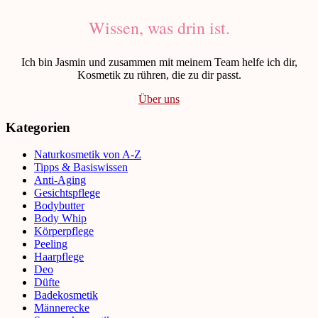
Wissen, was drin ist.
Ich bin Jasmin und zusammen mit meinem Team helfe ich dir,
Kosmetik zu rühren, die zu dir passt.
Über uns
Kategorien
Naturkosmetik von A-Z
Tipps & Basiswissen
Anti-Aging
Gesichtspflege
Bodybutter
Body Whip
Körperpflege
Peeling
Haarpflege
Deo
Düfte
Badekosmetik
Männerecke