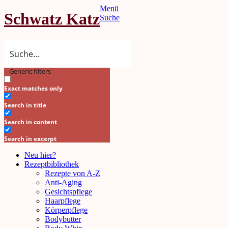
Menü
Schwatz Katz
Suche
Generic filters
Search
Exact matches only
Search in title
Search in content
Search in excerpt
Neu hier?
Rezeptbibliothek
Rezepte von A-Z
Anti-Aging
Gesichtspflege
Haarpflege
Körperpflege
Bodybutter