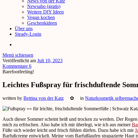
News von der Katz
Newsabo (gratis)
Weitere DIY Ideen
Vegan kochen
Geschenkideen
Über uns
Steady-Login
Menü schiessen
Veröffentlicht am
Juli 10, 2023
Kommentare 6
Barefootfeeling!
Leichtes Fußspray für frischduftende So
written by
Bettina von der Katz
✿
in
Naturkosmetik selbermach
Auch dieser Sommer scheint heiß und trocken zu werden. Der Regen 
mich zu erfrischen. Also habe ich mir überlegt, wie ich aus meiner
Ba
Füße sich wieder leicht und frisch fühlen dürfen. Dazu habe ich mir
J
Barfußcreme entwickelt. Meine vom Barfußlaufen strapazierte Haut is