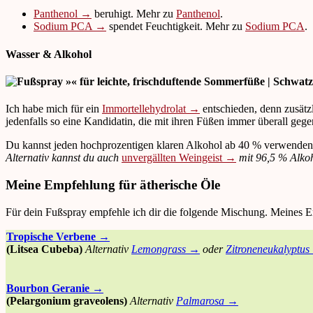
Panthenol →
beruhigt. Mehr zu
Panthenol
.
Sodium PCA →
spendet Feuchtigkeit. Mehr zu
Sodium PCA
.
Wasser & Alkohol
Ich habe mich für ein
Immortellehydrolat →
entschieden, denn zusätzl
jedenfalls so eine Kandidatin, die mit ihren Füßen immer überall gege
Du kannst jeden hochprozentigen klaren Alkohol ab 40 % verwenden.
Alternativ kannst du auch
unvergällten Weingeist →
mit 96,5 % Alkoh
Meine Empfehlung für ätherische Öle
Für dein Fußspray empfehle ich dir die folgende Mischung. Meines Er
Tropische Verbene →
(Litsea Cubeba)
Alternativ
Lemongrass →
oder
Zitroneneukalyptu
Bourbon Geranie →
(Pelargonium graveolens)
Alternativ
Palmarosa →