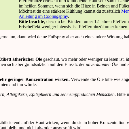
Pfefferminze erfrischt und kühlt deine Haut sehr sanft. Deine
im heißen Sommer, wenn sich die Hitze in Beinen und Füßen
Möchtest du eine stärkere Kühlung kannst du zusätzlich
Ment
Anleitung im Coolingspray
.
Bitte beachte
, dass du bei Kindern unter 12 Jahren Pfeffe
Frischeffekt weniger intensiv ist. Pfefferminzöl unter kein
gerne tun, dann wird deine Fußspray aber auch eine andere Wirkung ha
ikett ätherischer Öle
geschaut, wo mehr oder weniger zu lesen ist, ä
hen sich aber grundsätzlich auf den Einsatz der
unverdünnten Öle
und 
 sehr geringer Konzentration wirken.
Verwende die Öle bitte wie angege
o niemand tun würde.
rn, Allergikern, Epileptikern und sehr empfindlichen Menschen
. Bitte 
sensibilisierend auf der Haut wirken, wenn du sie in hoher Konzentrat
aut bleibt und nicht ab- oder ausgespült wird.