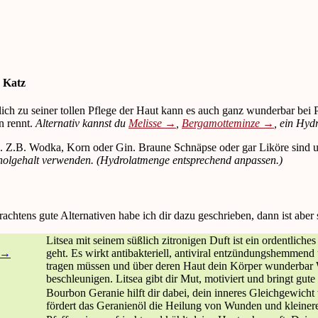
ich zu seiner tollen Pflege der Haut kann es auch ganz wunderbar bei 
n rennt.
Alternativ kannst du
Melisse →
,
Bergamotteminze →
, ein Hyd
 Z.B. Wodka, Korn oder Gin. Braune Schnäpse oder gar Liköre sind ung
olgehalt verwenden. (Hydrolatmenge entsprechend anpassen.)
achtens gute Alternativen habe ich dir dazu geschrieben, dann ist aber
Litsea mit seinem süßlich zitronigen Duft ist ein ordentlic
s →
geht. Es wirkt antibakteriell, antiviral entzündungshemmend
tragen müssen und über deren Haut dein Körper wunderbar 
beschleunigen. Litsea gibt dir Mut, motiviert und bringt gute
Bourbon Geranie hilft dir dabei, dein inneres Gleichgewicht
fördert das Geranienöl die Heilung von Wunden und kleinere