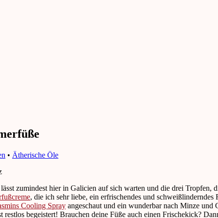
mmerfüße
en
•
Ätherische Öle
lässt zumindest hier in Galicien auf sich warten und die drei Tropf
rfußcreme
, die ich sehr liebe, ein erfrischendes und schweißlindernde
asmins Cooling Spray
angeschaut und ein wunderbar nach Minze und G
t restlos begeistert! Brauchen deine Füße auch einen Frischekick? Dan