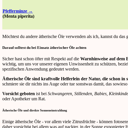
Pfefferminze →
(Menta piperita)
Möchtest du andere ätherische Öle verwenden als ich, kannst du das 
Darauf solltest du bei Einsatz ätherischer Öle achten
Sicher hast schon öfter mit Respekt auf die
Warnhinweise auf dem Et
wichtig, um uns vor unserer eigenen Unwissenheit zu schützen, bezie
spezifischen Anwendung gedeutet werden.
Ätherische Öle sind kraftvolle Helferlein der Natur, die schon in
schmiere sie dir nichts ins Auge oder tue sonstwas damit, das sowies
Vorsicht geboten
ist bei
Schwangeren, Stillenden, Babies, Kleinkinde
oder Apotheker um Rat.
Ätherische Öle und direkte Sonneneinstrahlung
Einige ätherische Öle - vor allem viele Zitrusfrüchte - können foto
daher vorsichtig bei allem was auf nackter, in der Sonne exponierter H