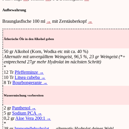
Aufbewahrung
Braunglasflsche 100 ml
→
mit Zerstäuberkopf
→
Ätherische Öle in den Alkohol geben
50 gr Alkohol (Korn, Wodka etc mit ca. 40 %)
Alternativ mit unvergälltem Weingeist, 96,5 %, 23 gr Weingeist (*+
entprechend 27gr mehr Hydrolat im nächsten Schritt)
*
12 Tr
Pfefferminze →
10 Tr
Litsea cubeba →
8 Tr
Bourbongeranie →
Wassermischung vorbereiten
2 gr
Panthenol →
5 gr
Sodium PCA →
0,2 gr
Aloe Vera 200:1 →
*
38 gr
Immortellehydrolat →
alternativ Hydrolat deiner Wahl