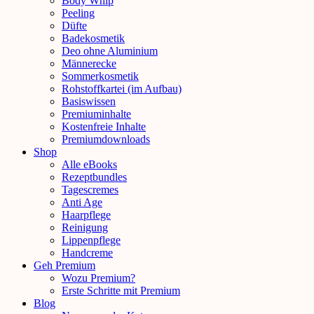
Body Whip
Peeling
Düfte
Badekosmetik
Deo ohne Aluminium
Männerecke
Sommerkosmetik
Rohstoffkartei (im Aufbau)
Basiswissen
Premiuminhalte
Kostenfreie Inhalte
Premiumdownloads
Shop
Alle eBooks
Rezeptbundles
Tagescremes
Anti Age
Haarpflege
Reinigung
Lippenpflege
Handcreme
Geh Premium
Wozu Premium?
Erste Schritte mit Premium
Blog