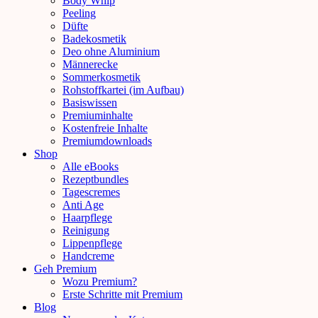
Body Whip
Peeling
Düfte
Badekosmetik
Deo ohne Aluminium
Männerecke
Sommerkosmetik
Rohstoffkartei (im Aufbau)
Basiswissen
Premiuminhalte
Kostenfreie Inhalte
Premiumdownloads
Shop
Alle eBooks
Rezeptbundles
Tagescremes
Anti Age
Haarpflege
Reinigung
Lippenpflege
Handcreme
Geh Premium
Wozu Premium?
Erste Schritte mit Premium
Blog