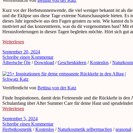
Veröffentlicht von
Bettina von der Katz
Kurz vor der Herbstsonnenwende, die viel weniger bekannt ist als d
und die Eklipse uns diese Tage extreme Naturschauspiele bieten. Es is
dieses Jahr irgendwie aus den Fugen geraten zu sein. Wie kannst du
motiviert auf das konzentrieren, was du dir vorgenommen hast? Mit e
Herausforderungen in diesen Tagen begleiten möchte. Hört sich gut an
Weiterlesen
September 20, 2024
Schreibe einen Kommentar
Ätherische Öle
/
Download
/
Geschenkideen
/
Kostenlos
/
Naturkosm
Veröffentlicht von
Bettina von der Katz
Finde Inspirationen, damit dein Ferienende und die Rückkehr in den A
Schulanfang über After Summer Care für deine Haut und sprudelndem 
Weiterlesen
September 5, 2024
Schreibe einen Kommentar
Herbstkosmetik
/
Kostenlos
/
Naturkosmetik selbermachen
/
seasonal