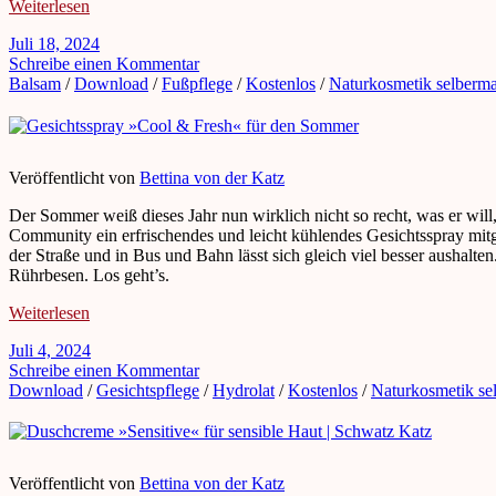
Weiterlesen
Juli 18, 2024
Schreibe einen Kommentar
Balsam
/
Download
/
Fußpflege
/
Kostenlos
/
Naturkosmetik selberm
Veröffentlicht von
Bettina von der Katz
Der Sommer weiß dieses Jahr nun wirklich nicht so recht, was er will
Community ein erfrischendes und leicht kühlendes Gesichtsspray mitg
der Straße und in Bus und Bahn lässt sich gleich viel besser aushalt
Rührbesen. Los geht’s.
Weiterlesen
Juli 4, 2024
Schreibe einen Kommentar
Download
/
Gesichtspflege
/
Hydrolat
/
Kostenlos
/
Naturkosmetik se
Veröffentlicht von
Bettina von der Katz