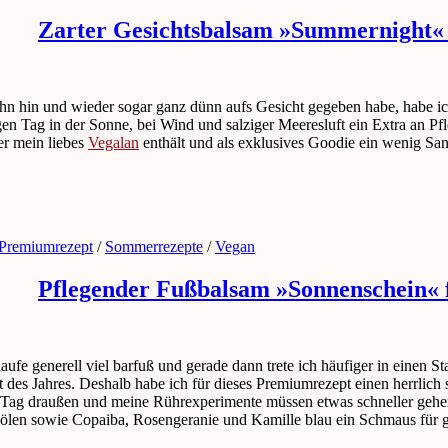
Zarter Gesichtsbalsam »Summernight« f
ihn hin und wieder sogar ganz dünn aufs Gesicht gegeben habe, habe ich
ngen Tag in der Sonne, bei Wind und salziger Meeresluft ein Extra an Pf
er mein liebes
Vegalan
enthält und als exklusives Goodie ein wenig San
Premiumrezept
/
Sommerrezepte
/
Vegan
Pflegender Fußbalsam »Sonnenschein« 
 laufe generell viel barfuß und gerade dann trete ich häufiger in einen
 des Jahres. Deshalb habe ich für dieses Premiumrezept einen herrlich
Tag draußen und meine Rührexperimente müssen etwas schneller gehen 
enölen sowie Copaiba, Rosengeranie und Kamille blau ein Schmaus für 