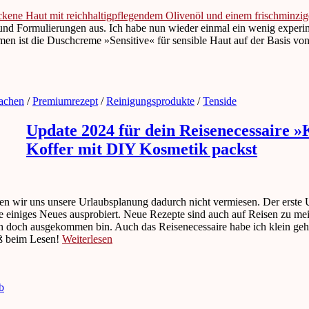
ckene Haut mit reichhaltigpflegendem Olivenöl und einem frischminzi
nd Formulierungen aus. Ich habe nun wieder einmal ein wenig experimen
men ist die Duschcreme »Sensitive« für sensible Haut auf der Basis vo
achen
/
Premiumrezept
/
Reinigungsprodukte
/
Tenside
Update 2024 für dein Reisenecessaire »
Koffer mit DIY Kosmetik packst
sen wir uns unsere Urlaubsplanung dadurch nicht vermiesen. Der erste U
le einiges Neues ausprobiert. Neue Rezepte sind auch auf Reisen zu m
h doch ausgekommen bin. Auch das Reisenecessaire habe ich klein gehal
aß beim Lesen!
Weiterlesen
b