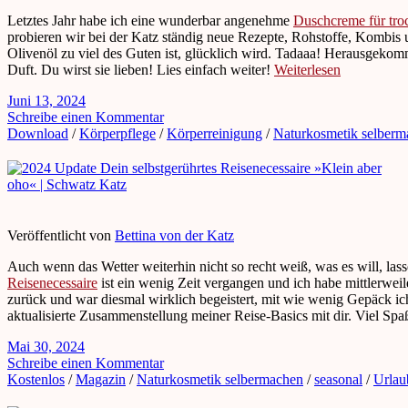
Letztes Jahr habe ich eine wunderbar angenehme
Duschcreme für tro
probieren wir bei der Katz ständig neue Rezepte, Rohstoffe, Kombis u
Olivenöl zu viel des Guten ist, glücklich wird. Tadaaa! Herausgekom
Duft. Du wirst sie lieben! Lies einfach weiter!
Weiterlesen
Juni 13, 2024
Schreibe einen Kommentar
Download
/
Körperpflege
/
Körperreinigung
/
Naturkosmetik selberm
Veröffentlicht von
Bettina von der Katz
Auch wenn das Wetter weiterhin nicht so recht weiß, was es will, las
Reisenecessaire
ist ein wenig Zeit vergangen und ich habe mittlerwei
zurück und war diesmal wirklich begeistert, mit wie wenig Gepäck ic
aktualisierte Zusammenstellung meiner Reise-Basics mit dir. Viel Sp
Mai 30, 2024
Schreibe einen Kommentar
Kostenlos
/
Magazin
/
Naturkosmetik selbermachen
/
seasonal
/
Urlau