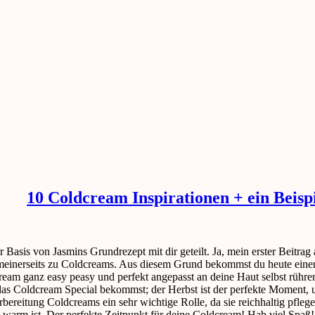
10 Coldcream Inspirationen + ein Beisp
 Basis von Jasmins Grundrezept mit dir geteilt. Ja, mein erster Beitrag
meinerseits zu Coldcreams. Aus diesem Grund bekommst du heute einen b
dcream ganz easy peasy und perfekt angepasst an deine Haut selbst rühre
as Coldcream Special bekommst; der Herbst ist der perfekte Moment, um
rbereitung Coldcreams ein sehr wichtige Rolle, da sie reichhaltig pfleg
warm ist. Der perfekte Zeitpunkt für deine Coldcream! Hab viel Spaß!