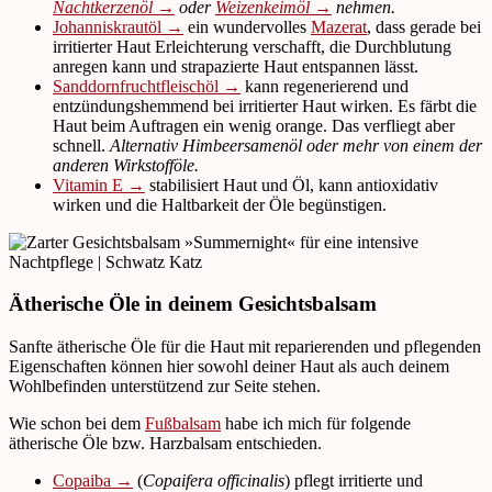
Nachtkerzenöl →
oder
Weizenkeimöl →
nehmen.
Johanniskrautöl →
ein wundervolles
Mazerat
, dass gerade bei
irritierter Haut Erleichterung verschafft, die Durchblutung
anregen kann und strapazierte Haut entspannen lässt.
Sanddornfruchtfleischöl →
kann regenerierend und
entzündungshemmend bei irritierter Haut wirken. Es färbt die
Haut beim Auftragen ein wenig orange. Das verfliegt aber
schnell.
Alternativ Himbeersamenöl oder mehr von einem der
anderen Wirkstofföle.
Vitamin E →
stabilisiert Haut und Öl, kann antioxidativ
wirken und die Haltbarkeit der Öle begünstigen.
Ätherische Öle in deinem Gesichtsbalsam
Sanfte ätherische Öle für die Haut mit reparierenden und pflegenden
Eigenschaften können hier sowohl deiner Haut als auch deinem
Wohlbefinden unterstützend zur Seite stehen.
Wie schon bei dem
Fußbalsam
habe ich mich für folgende
ätherische Öle bzw. Harzbalsam entschieden.
Copaiba →
(
Copaifera officinalis
) pflegt irritierte und