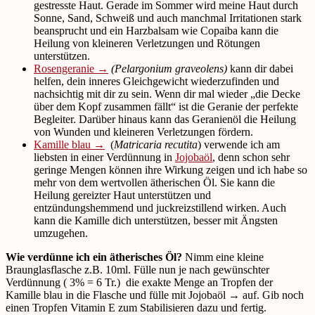
gestresste Haut. Gerade im Sommer wird meine Haut durch
Sonne, Sand, Schweiß und auch manchmal Irritationen stark
beansprucht und ein Harzbalsam wie Copaiba kann die
Heilung von kleineren Verletzungen und Rötungen
unterstützen.
Rosengeranie →
(Pelargonium graveolens)
kann dir dabei
helfen, dein inneres Gleichgewicht wiederzufinden und
nachsichtig mit dir zu sein. Wenn dir mal wieder „die Decke
über dem Kopf zusammen fällt“ ist die Geranie der perfekte
Begleiter. Darüber hinaus kann das Geranienöl die Heilung
von Wunden und kleineren Verletzungen fördern.
Kamille blau →
(
Matricaria recutita
) verwende ich am
liebsten in einer Verdünnung in
Jojobaöl
, denn schon sehr
geringe Mengen können ihre Wirkung zeigen und ich habe so
mehr von dem wertvollen ätherischen Öl. Sie kann die
Heilung gereizter Haut unterstützen und
entzündungshemmend und juckreizstillend wirken. Auch
kann die Kamille dich unterstützen, besser mit Ängsten
umzugehen.
Wie verdünne ich ein ätherisches Öl?
Nimm eine kleine
Braunglasflasche z.B. 10ml. Fülle nun je nach gewünschter
Verdünnung ( 3% = 6 Tr.) die exakte Menge an Tropfen der
Kamille blau in die Flasche und fülle mit Jojobaöl → auf. Gib noch
einen Tropfen Vitamin E zum Stabilisieren dazu und fertig.