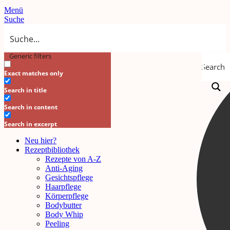
Menü
Suche
Generic filters
Search
Exact matches only
Search in title
Search in content
Search in excerpt
Neu hier?
Rezeptbibliothek
Rezepte von A-Z
Anti-Aging
Gesichtspflege
Haarpflege
Körperpflege
Bodybutter
Body Whip
Peeling