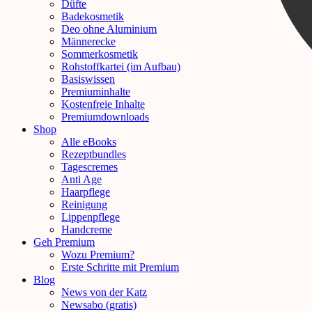
Düfte
Badekosmetik
Deo ohne Aluminium
Männerecke
Sommerkosmetik
Rohstoffkartei (im Aufbau)
Basiswissen
Premiuminhalte
Kostenfreie Inhalte
Premiumdownloads
Shop
Alle eBooks
Rezeptbundles
Tagescremes
Anti Age
Haarpflege
Reinigung
Lippenpflege
Handcreme
Geh Premium
Wozu Premium?
Erste Schritte mit Premium
Blog
News von der Katz
Newsabo (gratis)