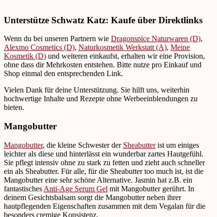
Unterstütze Schwatz Katz: Kaufe über Direktlinks
Wenn du bei unseren Partnern wie
Dragonspice Naturwaren (D)
,
Alexmo Cosmetics (D)
,
Naturkosmetik Werkstatt (A)
,
Meine
Kosmetik (D)
und weiteren einkaufst, erhalten wir eine Provision,
ohne dass dir Mehrkosten entstehen. Bitte nutze pro Einkauf und
Shop einmal den entsprechenden Link.
Vielen Dank für deine Unterstützung. Sie hilft uns, weiterhin
hochwertige Inhalte und Rezepte ohne Werbeeinblendungen zu
bieten.
Mangobutter
Mangobutter
, die kleine Schwester der
Sheabutter
ist um einiges
leichter als diese und hinterlässt ein wunderbar zartes Hautgefühl.
Sie pflegt intensiv ohne zu stark zu fetten und zieht auch schneller
ein als Sheabutter. Für alle, für die Sheabutter too much ist, ist die
Mangobutter eine sehr schöne Alternative. Jasmin hat z.B. ein
fantastisches
Anti-Age Serum Gel
mit Mangobutter gerührt. In
deinem Gesichtsbalsam sorgt die Mangobutter neben ihrer
hautpflegenden Eigenschaften zusammen mit dem Vegalan für die
besonders cremige Konsistenz.