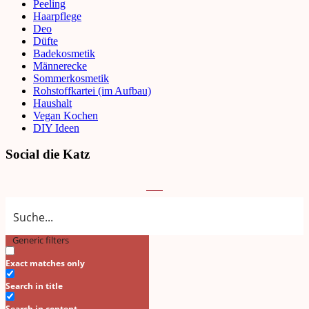
Peeling
Haarpflege
Deo
Düfte
Badekosmetik
Männerecke
Sommerkosmetik
Rohstoffkartei (im Aufbau)
Haushalt
Vegan Kochen
DIY Ideen
Social die Katz
Generic filters
Search
Exact matches only
Search in title
Search in content