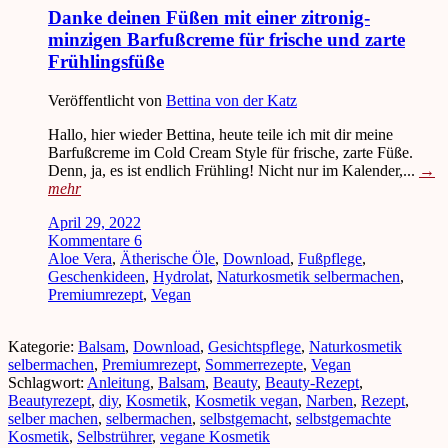
Danke deinen Füßen mit einer zitronig-
minzigen Barfußcreme für frische und zarte
Frühlingsfüße
Veröffentlicht von
Bettina von der Katz
Hallo, hier wieder Bettina, heute teile ich mit dir meine
Barfußcreme im Cold Cream Style für frische, zarte Füße.
Denn, ja, es ist endlich Frühling! Nicht nur im Kalender,...
→
mehr
April 29, 2022
Kommentare 6
Aloe Vera
,
Ätherische Öle
,
Download
,
Fußpflege
,
Geschenkideen
,
Hydrolat
,
Naturkosmetik selbermachen
,
Premiumrezept
,
Vegan
Kategorie:
Balsam
,
Download
,
Gesichtspflege
,
Naturkosmetik
selbermachen
,
Premiumrezept
,
Sommerrezepte
,
Vegan
Schlagwort:
Anleitung
,
Balsam
,
Beauty
,
Beauty-Rezept
,
Beautyrezept
,
diy
,
Kosmetik
,
Kosmetik vegan
,
Narben
,
Rezept
,
selber machen
,
selbermachen
,
selbstgemacht
,
selbstgemachte
Kosmetik
,
Selbstrührer
,
vegane Kosmetik