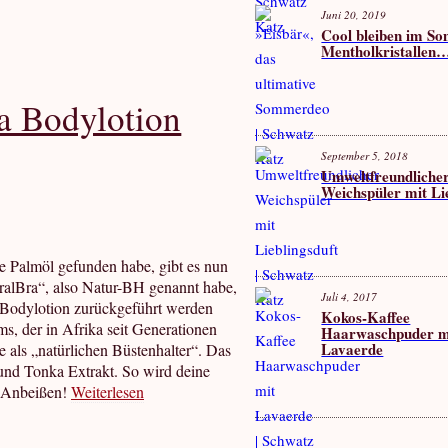
Juni 20, 2019
Cool bleiben im S
Mentholkristallen
a Bodylotion
September 5, 2018
Umweltfreundliche
Weichspüler mit Li
 Palmöl gefunden habe, gibt es nun
uralBra“, also Natur-BH genannt habe,
Juli 4, 2017
r Bodylotion zurückgeführt werden
Kokos-Kaffee
s, der in Afrika seit Generationen
Haarwaschpuder m
Lavaerde
 als „natürlichen Büstenhalter“. Das
 und Tonka Extrakt. So wird deine
m Anbeißen!
Weiterlesen