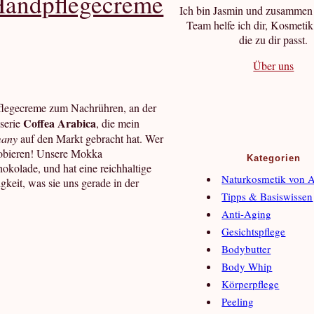
Handpflegecreme
Ich bin Jasmin und zusammen
Team helfe ich dir, Kosmetik
die zu dir passt.
Über uns
flegecreme zum Nachrühren, an der
Coffea Arabica
eserie
, die mein
many
auf den Markt gebracht hat. Wer
 probieren! Unsere Mokka
Kategorien
okolade, und hat eine reichhaltige
Naturkosmetik von 
keit, was sie uns gerade in der
Tipps & Basiswissen
Anti-Aging
Gesichtspflege
Bodybutter
Body Whip
Körperpflege
Peeling