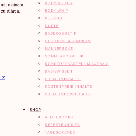
 mit meinem
BODYBUTTER
 zu rühren,
BODY WHIP
PEELING
DÜFTE
BADEKOSMETIK
DEO OHNE ALUMINIUM
MÄNNERECKE
SOMMERKOSMETIK
ROHSTOFFKARTEI (IM AUFBAU)
BASISWISSEN
A-Z
PREMIUMINHALTE
KOSTENFREIE INHALTE
PREMIUMDOWNLOADS
SHOP
ALLE EBOOKS
REZEPTBUNDLES
TAGESCREMES