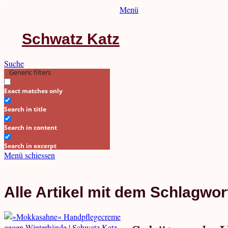
Menü
Schwatz Katz
Suche
Generic filters
Exact matches only
Search in title
Search in content
Search in excerpt
Menü schiessen
Alle Artikel mit dem Schlagwor