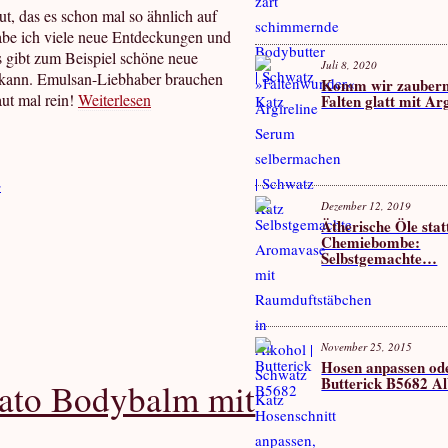
t, das es schon mal so ähnlich auf
habe ich viele neue Entdeckungen und
s gibt zum Beispiel schöne neue
Juli 8, 2020
n kann. Emulsan-Liebhaber brauchen
Komm wir zaubern
aut mal rein!
Weiterlesen
Falten glatt mit Ar
e
Dezember 12, 2019
Ätherische Öle stat
Chemiebombe:
Selbstgemachte…
November 25, 2015
Hosen anpassen od
Butterick B5682 A
iato Bodybalm mit