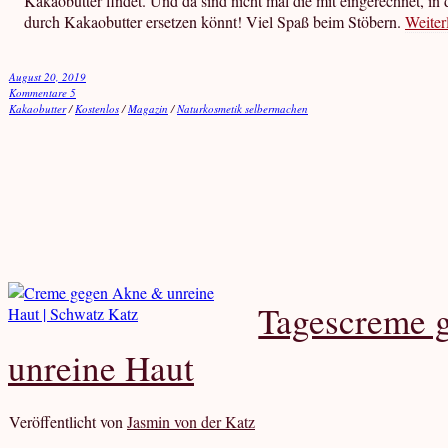
Kakaobutter findet. Und da sind nicht mal die mit eingerechnet, in
durch Kakaobutter ersetzen könnt! Viel Spaß beim Stöbern.
Weiter
August 20, 2019
Kommentare 5
Kakaobutter
/
Kostenlos
/
Magazin
/
Naturkosmetik selbermachen
Tagescreme 
unreine Haut
Veröffentlicht von
Jasmin von der Katz