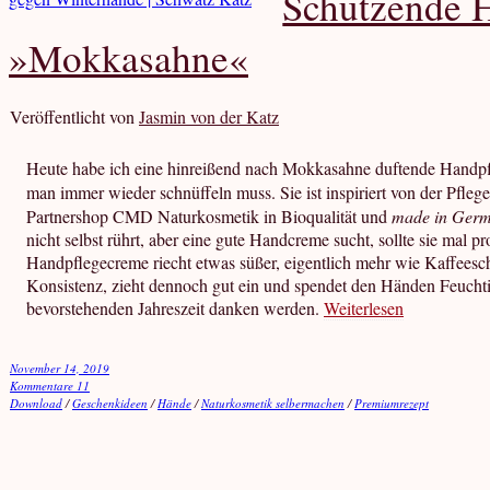
Schützende 
»Mokkasahne«
Veröffentlicht von
Jasmin von der Katz
Heute habe ich eine hinreißend nach Mokkasahne duftende Handp
man immer wieder schnüffeln muss. Sie ist inspiriert von der Pfleg
Partnershop CMD Naturkosmetik in Bioqualität und
made in Ger
nicht selbst rührt, aber eine gute Handcreme sucht, sollte sie mal
Handpflegecreme riecht etwas süßer, eigentlich mehr wie Kaffeesch
Konsistenz, zieht dennoch gut ein und spendet den Händen Feuchtig
bevorstehenden Jahreszeit danken werden.
Weiterlesen
November 14, 2019
Kommentare 11
Download
/
Geschenkideen
/
Hände
/
Naturkosmetik selbermachen
/
Premiumrezept