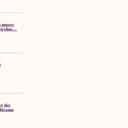
 unsere
gireline…
t
er der
lbtraum