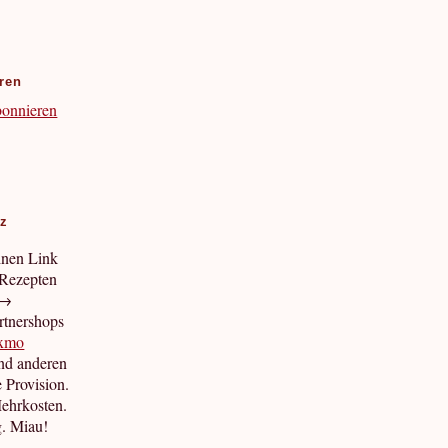
ren
tz
inen Link
 Rezepten
 →
rtnershops
xmo
nd anderen
e Provision.
Mehrkosten.
g. Miau!