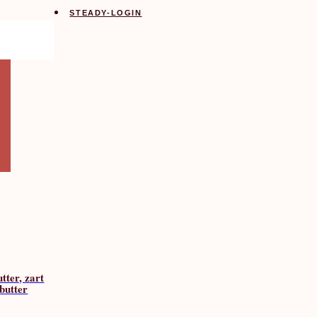
STEADY-LOGIN
Search
ter, zart
butter