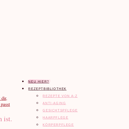
NEU HIER?
REZEPTBIBLIOTHEK
REZEPTE VON A-Z
ANTI-AGING
GESICHTSPFLEGE
 ist.
HAARPFLEGE
KÖRPERPFLEGE