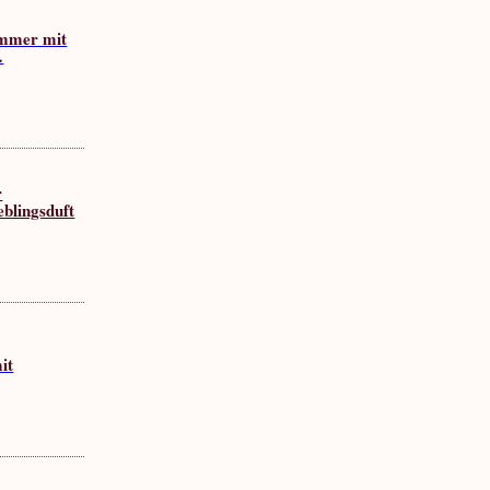
ommer mit
…
r
eblingsduft
it