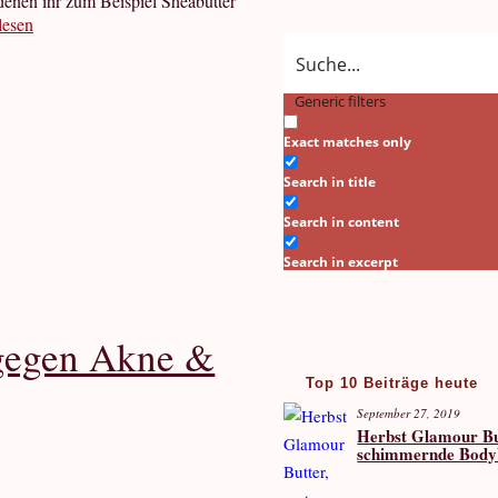
 denen ihr zum Beispiel Sheabutter
lesen
Generic filters
Exact matches only
Search in title
Search in content
Search in excerpt
gegen Akne &
Top 10 Beiträge heute
September 27, 2019
Herbst Glamour But
schimmernde Body