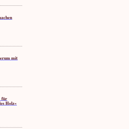
 machen
serum mit
 für
es Holz«