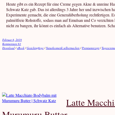
Heute gibt es ein Rezept für eine Creme gegen Akne & unreine Hau
Schwatz Katz gab. Das ist allerdings 3 Jahre her und inzwischen 
Experimente gemacht, die eine Generalüberholung rechtfertigen. E
palmölfreie Rohstoffe, sodass man auf Emulsan und Co verzichte
nicht zu bangen, ihr könnt es einfach als Alternative benutzen. Sch
Februar 8, 2019
Kommentare 63
Download
/
eBook
/
Gesichtspflege
/
Naturkosmetik selbermachen
/
Premiumrezept
/
Tagescrem
Latte Macch
Murumuru Butter