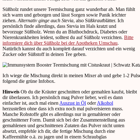
Süßholz rundet unsere Teemischung ganz wunderbar ab. Man fühlt
sich warm und geborgen und lässt Sorgen sowie Panik leichter
ziehen.
Alternativ ginge auch Stevia
, also Süß
kraut
blätter. Ich
persönlich finde allerdings, dass Stevia im Hals kratzt und
bevorzuge Süßholz. Wenn du an Bluthochdruck, Diabetes oder
Nierenkrankheiten leidest, solltest du auf Süßholz verzichten.
Bitte
informiere dich über Süßholz bei der Apotheken Umschau
.
Natürlich kannst du auch komplett darauf verzichten und ein wenig
Zucker oder Süßstoff in deinen Tee geben.
Ich wiege die Mischung direkt in meinen Mixer ab und gebe 1-2 Puls
folgend die grüne Infobox.
Hinweis
Ob du die Kräuter geschnitten oder gemahlen kaufst, bleibt
dir überlassen. Ich persönlich mag Pulver lieber, weil es dann
einfacher ist, auch mal einen
Auszug in Öl
oder
Alkohol
herzustellen ohne dass ich extra noch mal pulverisieren muss.
Manche Rohstoffe gibt es allerdings nur in gemahlener oder
geschnittener Form. Damit sich bei der Zusammenstellung aus
gemahlenen und geschnittenen Zutaten das Pulver nicht unten
absetzt, empfehle ich dir, die fertige Mischung durch eine
Kaffeemühle o.ä. zu jagen und in einem Schraubglas