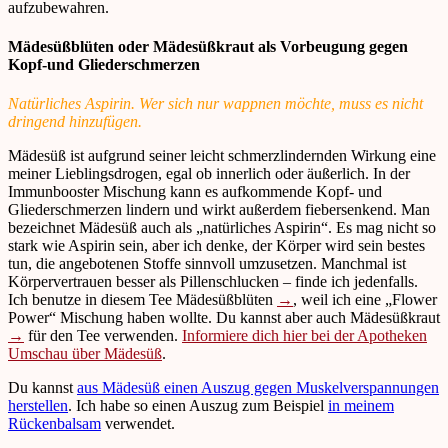
aufzubewahren.
Mädesüßblüten oder Mädesüßkraut als Vorbeugung gegen
Kopf-und Gliederschmerzen
Natürliches Aspirin. Wer sich nur wappnen möchte, muss es nicht
dringend hinzufügen.
Mädesüß ist aufgrund seiner leicht schmerzlindernden Wirkung eine
meiner Lieblingsdrogen, egal ob innerlich oder äußerlich. In der
Immunbooster Mischung kann es aufkommende Kopf- und
Gliederschmerzen lindern und wirkt außerdem fiebersenkend. Man
bezeichnet Mädesüß auch als „natürliches Aspirin“. Es mag nicht so
stark wie Aspirin sein, aber ich denke, der Körper wird sein bestes
tun, die angebotenen Stoffe sinnvoll umzusetzen. Manchmal ist
Körpervertrauen besser als Pillenschlucken – finde ich jedenfalls.
Ich benutze in diesem Tee Mädesüßblüten
→
, weil ich eine „Flower
Power“ Mischung haben wollte. Du kannst aber auch Mädesüßkraut
→
für den Tee verwenden.
Informiere dich hier bei der Apotheken
Umschau über Mädesüß
.
Du kannst
aus Mädesüß einen Auszug gegen Muskelverspannungen
herstellen
. Ich habe so einen Auszug zum Beispiel
in meinem
Rückenbalsam
verwendet.