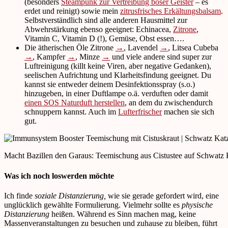
(besonders
Steampunk zur Vertreibung böser Geister
– es
erdet und reinigt) sowie mein
zitrusfrisches Erkältungsbalsam
.
Selbstverständlich sind alle anderen Hausmittel zur
Abwehrstärkung ebenso geeignet: Echinacea,
Zitrone
,
Vitamin C, Vitamin D (!), Gemüse, Obst essen….
Die ätherischen Öle Zitrone
→
, Lavendel
→
, Litsea Cubeba
→
, Kampfer
→
, Minze
→
und viele andere sind super zur
Luftreinigung (killt keine Viren, aber negative Gedanken),
seelischen Aufrichtung und Klarheitsfindung geeignet. Du
kannst sie entweder deinem Desinfektionsspray (s.o.)
hinzugeben, in einer Duftlampe o.ä. verduften oder damit
einen SOS Naturduft herstellen
, an dem du zwischendurch
schnuppern kannst. Auch im
Lufterfrischer
machen sie sich
gut.
Macht Bazillen den Garaus: Teemischung aus Cistustee auf Schwatz 
Was ich noch loswerden möchte
Ich finde
soziale Distanzierung,
wie sie gerade gefordert wird, eine
unglücklich gewählte Formulierung. Vielmehr sollte es
physische
Distanzierung
heißen. Während es Sinn machen mag, keine
Massenveranstaltungen zu besuchen und zuhause zu bleiben, führt