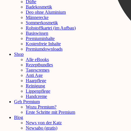
Düfte
Badekosmetik
Deo ohne Aluminium
Männerecke
Sommerkosmetik
Rohstoffkartei (im Aufbau)
Basiswissen
Premiuminhalte
Kostenfreie Inhalte
Premiumdownloads
Shop
Alle eBooks
Rezeptbundles
Tagescremes
Anti Age
Haarpflege
Reinigung
Lippenpflege
Handcreme
Geh Premium
Wozu Premium?
Erste Schritte mit Premium
Blog
News von der Katz
Newsabo (gratis)