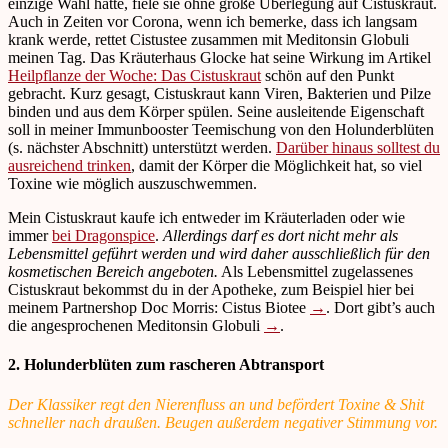
einzige Wahl hätte, fiele sie ohne große Überlegung auf Cistuskraut.
Auch in Zeiten vor Corona, wenn ich bemerke, dass ich langsam
krank werde, rettet Cistustee zusammen mit Meditonsin Globuli
meinen Tag. Das Kräuterhaus Glocke hat seine Wirkung im Artikel
Heilpflanze der Woche: Das Cistuskraut
schön auf den Punkt
gebracht. Kurz gesagt, Cistuskraut kann Viren, Bakterien und Pilze
binden und aus dem Körper spülen. Seine ausleitende Eigenschaft
soll in meiner Immunbooster Teemischung von den Holunderblüten
(s. nächster Abschnitt) unterstützt werden.
Darüber hinaus solltest du
ausreichend trinken
, damit der Körper die Möglichkeit hat, so viel
Toxine wie möglich auszuschwemmen.
Mein Cistuskraut kaufe ich entweder im Kräuterladen oder wie
immer
bei Dragonspice
.
Allerdings darf es dort nicht mehr als
Lebensmittel geführt werden und wird daher ausschließlich für den
kosmetischen Bereich angeboten.
Als Lebensmittel zugelassenes
Cistuskraut bekommst du in der Apotheke, zum Beispiel hier bei
meinem Partnershop Doc Morris: Cistus Biotee
→
. Dort gibt’s auch
die angesprochenen Meditonsin Globuli
→
.
2. Holunderblüten zum rascheren Abtransport
Der Klassiker regt den Nierenfluss an und befördert Toxine & Shit
schneller nach draußen. Beugen außerdem negativer Stimmung vor.