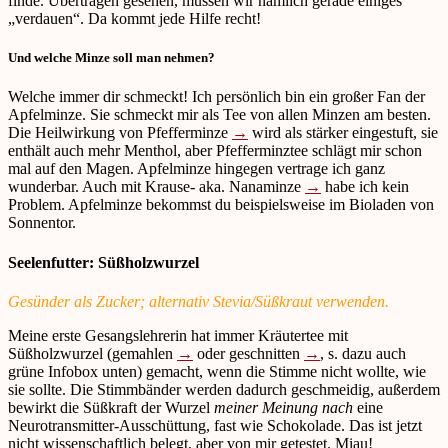
finde. Übertragen gesehen, müssen wir nämlich gerade einiges
„verdauen“. Da kommt jede Hilfe recht!
Und welche Minze soll man nehmen?
Welche immer dir schmeckt! Ich persönlich bin ein großer Fan der
Apfelminze. Sie schmeckt mir als Tee von allen Minzen am besten.
Die Heilwirkung von Pfefferminze
→
wird als stärker eingestuft, sie
enthält auch mehr Menthol, aber Pfefferminztee schlägt mir schon
mal auf den Magen. Apfelminze hingegen vertrage ich ganz
wunderbar. Auch mit Krause- aka. Nanaminze
→
habe ich kein
Problem. Apfelminze bekommst du beispielsweise im Bioladen von
Sonnentor.
Seelenfutter: Süßholzwurzel
Gesünder als Zucker; alternativ Stevia/Süßkraut verwenden.
Meine erste Gesangslehrerin hat immer Kräutertee mit
Süßholzwurzel (gemahlen
→
oder geschnitten
→
, s. dazu auch
grüne Infobox unten) gemacht, wenn die Stimme nicht wollte, wie
sie sollte. Die Stimmbänder werden dadurch geschmeidig, außerdem
bewirkt die Süßkraft der Wurzel
meiner Meinung nach
eine
Neurotransmitter-Ausschüttung, fast wie Schokolade. Das ist jetzt
nicht wissenschaftlich belegt, aber von mir getestet. Miau!