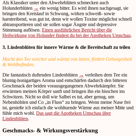
Als Klassiker unter den Abwehrblüten schmecken auch
Holunderblüten
→
ein wenig bitter. Es wird ihnen nachgesagt, sie
bringen den Kreislauf in Schwung, wirken schweiß- sowie
harntreibend, was gut ist, denn wir wollen Toxine möglichst schnell
abtransportieren und sie sollen sogar Ängste und depressive
Stimmung auflösen.
Einen ausführlichen Bericht über die
Heilwirkung von Holunder findest du bei der Apotheken Umschau
.
3. Lindenblüten für innere Wärme & die Bereitschaft zu teilen
Macht den Tee weicher und wärmt von innen, fördert Geborgenheit
& Wohlbefinden.
Die fantastisch duftenden Lindenblüten
→
verleihen dem Tee ein
blumig-honigartiges Aroma und entschärfen dadurch den bitteren
Geschmack der beiden vorausgegangenen Abwehrkämpfer. Sie
erwärmen meinen Körper sanft und bringen ihn ein bisschen ins
Schwitzen. Nicht so doll wie Salbei es tut, aber genug, um
Nebenhöhlen und Co „in Fluss“ zu bringen. Wenn meine Nase frei
ist, genieße ich einfach die wohltuende Wärme aus meiner Mitte und
fühle mich wohl.
Das sagt die Apotheken Umschau über
Lindenblüten
.
Geschmacks- & Wirkungsverstärkung