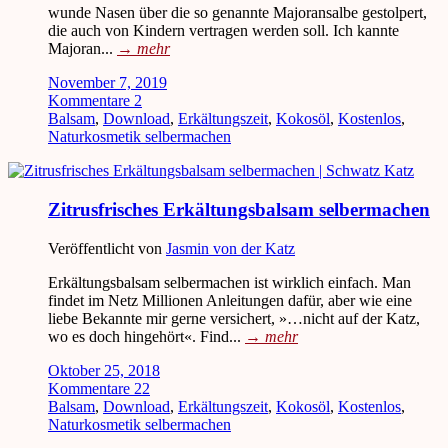
wunde Nasen über die so genannte Majoransalbe gestolpert,
die auch von Kindern vertragen werden soll. Ich kannte
Majoran...
→
mehr
November 7, 2019
Kommentare 2
Balsam
,
Download
,
Erkältungszeit
,
Kokosöl
,
Kostenlos
,
Naturkosmetik selbermachen
Zitrusfrisches Erkältungsbalsam selbermachen
Veröffentlicht von
Jasmin von der Katz
Erkältungsbalsam selbermachen ist wirklich einfach. Man
findet im Netz Millionen Anleitungen dafür, aber wie eine
liebe Bekannte mir gerne versichert, »…nicht auf der Katz,
wo es doch hingehört«. Find...
→
mehr
Oktober 25, 2018
Kommentare 22
Balsam
,
Download
,
Erkältungszeit
,
Kokosöl
,
Kostenlos
,
Naturkosmetik selbermachen