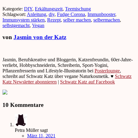
Kategorie:
DIY
,
Erkältungszeit
,
Teemischung
Schlagwort:
Anleitung
,
diy
,
Fudge Corona
,
Immunbooster
,
Immunsystem stärken
,
Rezept
,
selber machen
,
selbermachen
,
selbstgemacht
,
Vegan
von
Jasmin von der Katz
Jasmin, Berufskreative und Bloggerin, Katzenfreundin, 60er-Jahre-
verliebt, Hobbyschneiderin, Schreiberin, Sport-Yogini,
Pflanzenfresserin und Lifestyle-Illustratorin bei
Posterlounge
,
schreibt auf Schwatz Katz über vegane Naturkosmetik. ♥
Schwatz
Katz Newsletter abonnieren
|
Schwatz Katz auf Facebook
10 Kommentare
Petra Müller
sagt
März 11, 2021