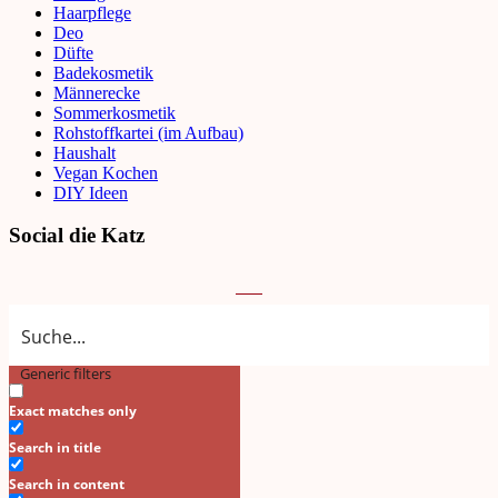
Haarpflege
Deo
Düfte
Badekosmetik
Männerecke
Sommerkosmetik
Rohstoffkartei (im Aufbau)
Haushalt
Vegan Kochen
DIY Ideen
Social die Katz
Generic filters
Search
Exact matches only
Search in title
Search in content