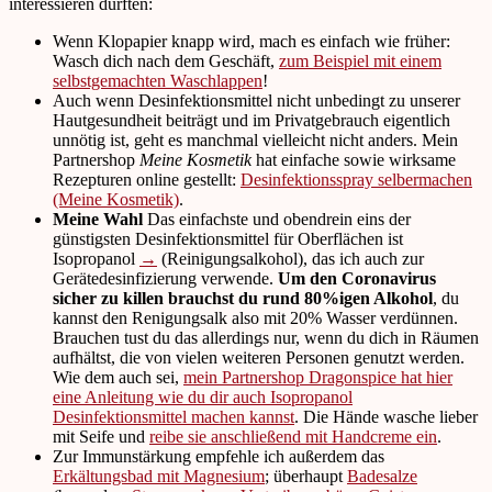
interessieren dürften:
Wenn Klopapier knapp wird, mach es einfach wie früher:
Wasch dich nach dem Geschäft,
zum Beispiel mit einem
selbstgemachten Waschlappen
!
Auch wenn Desinfektionsmittel nicht unbedingt zu unserer
Hautgesundheit beiträgt und im Privatgebrauch eigentlich
unnötig ist, geht es manchmal vielleicht nicht anders. Mein
Partnershop
Meine Kosmetik
hat einfache sowie wirksame
Rezepturen online gestellt:
Desinfektionsspray selbermachen
(Meine Kosmetik)
.
Meine Wahl
Das einfachste und obendrein eins der
günstigsten Desinfektionsmittel für Oberflächen ist
Isopropanol
→
(Reinigungsalkohol), das ich auch zur
Gerätedesinfizierung verwende.
Um den Coronavirus
sicher zu killen brauchst du rund 80%igen Alkohol
, du
kannst den Renigungsalk also mit 20% Wasser verdünnen.
Brauchen tust du das allerdings nur, wenn du dich in Räumen
aufhältst, die von vielen weiteren Personen genutzt werden.
Wie dem auch sei,
mein Partnershop Dragonspice hat hier
eine Anleitung wie du dir auch Isopropanol
Desinfektionsmittel machen kannst
. Die Hände wasche lieber
mit Seife und
reibe sie anschließend mit Handcreme ein
.
Zur Immunstärkung empfehle ich außerdem das
Erkältungsbad mit Magnesium
; überhaupt
Badesalze