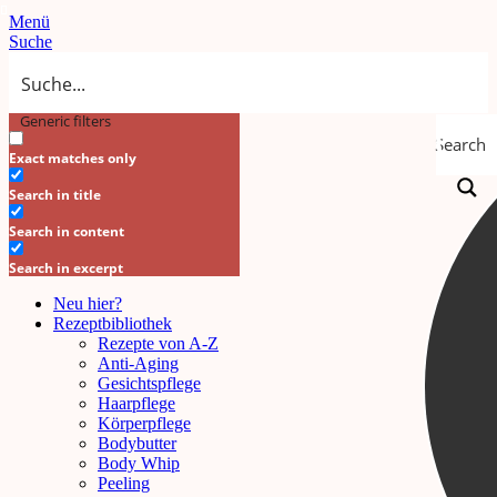
Menü
Suche
Generic filters
Search
Exact matches only
Search in title
Search in content
Search in excerpt
Neu hier?
Rezeptbibliothek
Rezepte von A-Z
Anti-Aging
Gesichtspflege
Haarpflege
Körperpflege
Bodybutter
Body Whip
Peeling