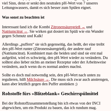
viel Sinn, denn er senkt den neutralen pH-Wert von 7 unseres
Leitungswassers, damit es sich besser zum Spülen eignet.
Was sonst zu beachten ist
Interessant fand ich die Kombi
Zitronensäuregrieß →
und
Natriumcitrat →
. Sie wirken gut dosiert im Spüli wie ein Wunder
gegen Schmutz und Kalk!
Allerdings „puffern“ sie sich gegenseitig, das heißt, der eine treibt
den pH-Wert runter (Zitronensäuregrieß), der andere rauf
(Natriumcitrat). Kombiniert man die beiden und sind sie erst mal
aufgelöst, wird es schwierig, den pH-Wert wieder zu verändern. Du
solltest also lieber nichts an meiner Rezeptur oder der Arbeitsweise
verändern, auch wenn du es normal anders machst.
Sollte es doch mal notwendig sein, den pH-Wert nach unten zu
regulieren, hilft
Milchsäure →
. Die muss sich zwar auch anstrengen,
kann aber letztlich gegen den Puffer anstinken ;)
Rohstoffe fürs »Blitzeblank« Geschirrspülmittel
Bei der Rohstoffzusammenstellung bin ich etwas von der INCI
abgewichen, um ein Produkt zu bauen, das ich rundum mag.