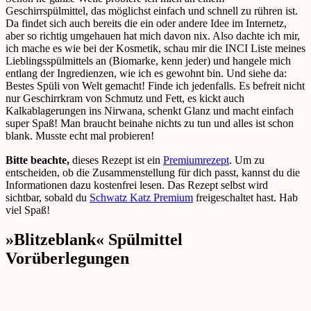
Geschirrspülmittel, das möglichst einfach und schnell zu rühren ist.
Da findet sich auch bereits die ein oder andere Idee im Internetz,
aber so richtig umgehauen hat mich davon nix. Also dachte ich mir,
ich mache es wie bei der Kosmetik, schau mir die INCI Liste meines
Lieblingsspülmittels an (Biomarke, kenn jeder) und hangele mich
entlang der Ingredienzen, wie ich es gewohnt bin. Und siehe da:
Bestes Spüli von Welt gemacht! Finde ich jedenfalls. Es befreit nicht
nur Geschirrkram von Schmutz und Fett, es kickt auch
Kalkablagerungen ins Nirwana, schenkt Glanz und macht einfach
super Spaß! Man braucht beinahe nichts zu tun und alles ist schon
blank. Musste echt mal probieren!
Bitte beachte,
dieses Rezept ist ein
Premiumrezept
. Um zu
entscheiden, ob die Zusammenstellung für dich passt, kannst du die
Informationen dazu kostenfrei lesen. Das Rezept selbst wird
sichtbar, sobald du
Schwatz Katz Premium
freigeschaltet hast. Hab
viel Spaß!
»Blitzeblank« Spülmittel
Vorüberlegungen