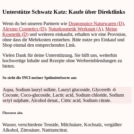
Unterstütze Schwatz Katz: Kaufe über Direktlinks
Wenn du bei unseren Partnern wie
Dragonspice Naturwaren (D)
,
Alexmo Cosmetics (D)
,
Naturkosmetik Werkstatt (A)
,
Meine
Kosmetik (D)
und weiteren einkaufst, erhalten wir eine Provision,
ohne dass dir Mehrkosten entstehen. Bitte nutze pro Einkauf und
Shop einmal den entsprechenden Link.
Vielen Dank für deine Unterstützung. Sie hilft uns, weiterhin
hochwertige Inhalte und Rezepte ohne Werbeeinblendungen zu
bieten.
So sieht die INCI meiner Spülmittelsorte aus
Aqua, Sodium lauryl sulfate, Lauryl glucoside, Glycereth -6
Cocoate, Coco-glucoside, Lactic acid, Sodium chloride, Sodium
octyl sulphate, Alcohol denat., Citric acid, Sodium citrate.
Übersetzt also
Wasser, verschiedene Tenside, Milchsäure, Kochsalz, vergällter
Alkohol, Zitrosäure, Natriumcitrat.