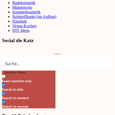
Badekosmetik
Männerecke
Sommerkosmetik
Rohstoffkartei (im Aufbau)
Haushalt
Vegan Kochen
DIY Ideen
Social die Katz
Generic filters
Search
Exact matches only
Search in title
Search in content
Search in excerpt