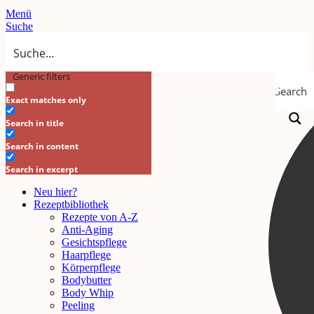
Menü
Suche
Generic filters
Search
Exact matches only
Search in title
Search in content
Search in excerpt
Neu hier?
Rezeptbibliothek
Rezepte von A-Z
Anti-Aging
Gesichtspflege
Haarpflege
Körperpflege
Bodybutter
Body Whip
Peeling