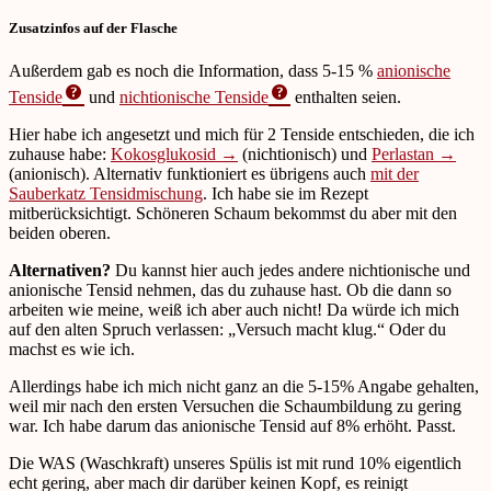
Zusatzinfos auf der Flasche
Außerdem gab es noch die Information, dass 5-15 %
anionische
Tenside
und
nichtionische Tenside
enthalten seien.
Hier habe ich angesetzt und mich für 2 Tenside entschieden, die ich
zuhause habe:
Kokosglukosid →
(nichtionisch) und
Perlastan →
(anionisch). Alternativ funktioniert es übrigens auch
mit der
Sauberkatz Tensidmischung
. Ich habe sie im Rezept
mitberücksichtigt. Schöneren Schaum bekommst du aber mit den
beiden oberen.
Alternativen?
Du kannst hier auch jedes andere nichtionische und
anionische Tensid nehmen, das du zuhause hast. Ob die dann so
arbeiten wie meine, weiß ich aber auch nicht! Da würde ich mich
auf den alten Spruch verlassen: „Versuch macht klug.“ Oder du
machst es wie ich.
Allerdings habe ich mich nicht ganz an die 5-15% Angabe gehalten,
weil mir nach den ersten Versuchen die Schaumbildung zu gering
war. Ich habe darum das anionische Tensid auf 8% erhöht. Passt.
Die WAS (Waschkraft) unseres Spülis ist mit rund 10% eigentlich
echt gering, aber mach dir darüber keinen Kopf, es reinigt