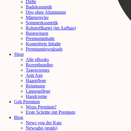
Düfte
Badekosmetik
Deo ohne Aluminium
Männerecke
Sommerkosmetik
Rohstoffkartei (im Aufbau)
Basiswissen
Premiuminhalte
Kostenfreie Inhalte
Premiumdownloads
Shop
Alle eBooks
Rezeptbundles
Tagescremes
Anti Age
Haarpflege
Reinigung
Lippenpflege
Handcreme
Geh Premium
Wozu Premium?
Erste Schritte mit Premium
Blog
News von der Katz
Newsabo (gratis)