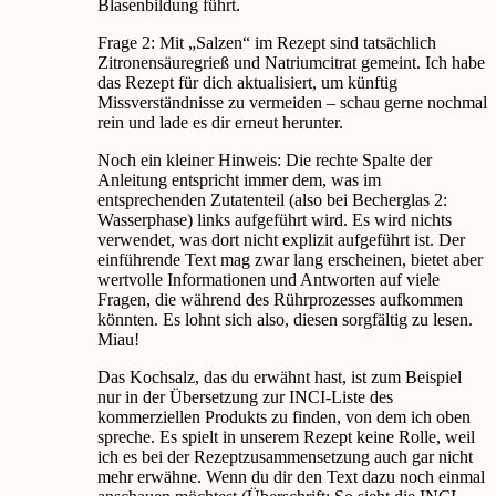
Blasenbildung führt.
Frage 2: Mit „Salzen“ im Rezept sind tatsächlich
Zitronensäuregrieß und Natriumcitrat gemeint. Ich habe
das Rezept für dich aktualisiert, um künftig
Missverständnisse zu vermeiden – schau gerne nochmal
rein und lade es dir erneut herunter.
Noch ein kleiner Hinweis: Die rechte Spalte der
Anleitung entspricht immer dem, was im
entsprechenden Zutatenteil (also bei Becherglas 2:
Wasserphase) links aufgeführt wird. Es wird nichts
verwendet, was dort nicht explizit aufgeführt ist. Der
einführende Text mag zwar lang erscheinen, bietet aber
wertvolle Informationen und Antworten auf viele
Fragen, die während des Rührprozesses aufkommen
könnten. Es lohnt sich also, diesen sorgfältig zu lesen.
Miau!
Das Kochsalz, das du erwähnt hast, ist zum Beispiel
nur in der Übersetzung zur INCI-Liste des
kommerziellen Produkts zu finden, von dem ich oben
spreche. Es spielt in unserem Rezept keine Rolle, weil
ich es bei der Rezeptzusammensetzung auch gar nicht
mehr erwähne. Wenn du dir den Text dazu noch einmal