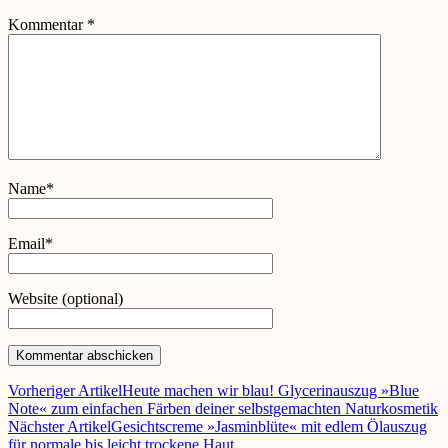
Kommentar
*
Name*
Email*
Website (optional)
Vorheriger Artikel
Heute machen wir blau! Glycerinauszug »Blue
Note« zum einfachen Färben deiner selbstgemachten Naturkosmetik
Nächster Artikel
Gesichtscreme »Jasminblüte« mit edlem Ölauszug
für normale bis leicht trockene Haut