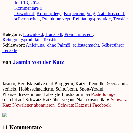
Juni 13, 2024
Kommentare 0
Download
,
Körperpflege
,
Körperreinigung
,
Naturkosmetik
selbermachen
,
Premiumrezept
,
Reinigungsprodukte
,
Tenside
Kategorie:
Download
,
Haushalt
,
Premiumrezept
,
Reinigungsprodukte
,
Tenside
Schlagwort:
Anleitung
,
ohne Palmöl
,
selbstgemacht
,
Selbstrührer
,
Tenside
von
Jasmin von der Katz
Jasmin, Berufskreative und Bloggerin, Katzenfreundin, 60er-Jahre-
verliebt, Hobbyschneiderin, Schreiberin, Sport-Yogini,
Pflanzenfresserin und Lifestyle-Illustratorin bei
Posterlounge
,
schreibt auf Schwatz Katz über vegane Naturkosmetik. ♥
Schwatz
Katz Newsletter abonnieren
|
Schwatz Katz auf Facebook
11 Kommentare