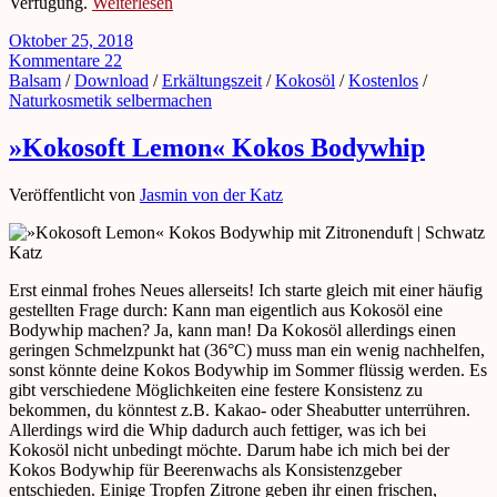
Verfügung.
Weiterlesen
Oktober 25, 2018
Kommentare 22
Balsam
/
Download
/
Erkältungszeit
/
Kokosöl
/
Kostenlos
/
Naturkosmetik selbermachen
»Kokosoft Lemon« Kokos Bodywhip
Veröffentlicht von
Jasmin von der Katz
Erst einmal frohes Neues allerseits! Ich starte gleich mit einer häufig
gestellten Frage durch: Kann man eigentlich aus Kokosöl eine
Bodywhip machen? Ja, kann man! Da Kokosöl allerdings einen
geringen Schmelzpunkt hat (36°C) muss man ein wenig nachhelfen,
sonst könnte deine Kokos Bodywhip im Sommer flüssig werden. Es
gibt verschiedene Möglichkeiten eine festere Konsistenz zu
bekommen, du könntest z.B. Kakao- oder Sheabutter unterrühren.
Allerdings wird die Whip dadurch auch fettiger, was ich bei
Kokosöl nicht unbedingt möchte. Darum habe ich mich bei der
Kokos Bodywhip für Beerenwachs als Konsistenzgeber
entschieden. Einige Tropfen Zitrone geben ihr einen frischen,