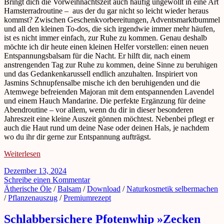
Bringt dich die Vorweihnachtszeit auch häufig ungewollt in eine Art
Hamsterradroutine – aus der du gar nicht so leicht wieder heraus
kommst? Zwischen Geschenkvorbereitungen, Adventsmarktbummel
und all den kleinen To-dos, die sich irgendwie immer mehr häufen,
ist es nicht immer einfach, zur Ruhe zu kommen. Genau deshalb
möchte ich dir heute einen kleinen Helfer vorstellen: einen neuen
Entspannungsbalsam für die Nacht. Er hilft dir, nach einem
anstrengenden Tag zur Ruhe zu kommen, deine Sinne zu beruhigen
und das Gedankenkarussell endlich anzuhalten. Inspiriert von
Jasmins Schnupfensalbe mische ich den beruhigenden und die
Atemwege befreienden Majoran mit dem entspannenden Lavendel
und einem Hauch Mandarine. Die perfekte Ergänzung für deine
Abendroutine – vor allem, wenn du dir in dieser besonderen
Jahreszeit eine kleine Auszeit gönnen möchtest. Nebenbei pflegt er
auch die Haut rund um deine Nase oder deinen Hals, je nachdem
wo du ihr dir gerne zur Entspannung aufträgst.
Weiterlesen
Dezember 13, 2024
Schreibe einen Kommentar
Ätherische Öle
/
Balsam
/
Download
/
Naturkosmetik selbermachen
/
Pflanzenauszug
/
Premiumrezept
Schlabbersichere Pfotenwhip »Zecken