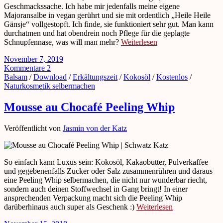
Geschmackssache. Ich habe mir jedenfalls meine eigene
Majoransalbe in vegan gerührt und sie mit ordentlich „Heile Heile
Gänsje“ vollgestopft. Ich finde, sie funktioniert sehr gut. Man kann
durchatmen und hat obendrein noch Pflege für die geplagte
Schnupfennase, was will man mehr?
Weiterlesen
November 7, 2019
Kommentare 2
Balsam
/
Download
/
Erkältungszeit
/
Kokosöl
/
Kostenlos
/
Naturkosmetik selbermachen
Mousse au Chocafé Peeling Whip
Veröffentlicht von
Jasmin von der Katz
So einfach kann Luxus sein: Kokosöl, Kakaobutter, Pulverkaffee
und gegebenenfalls Zucker oder Salz zusammenrühren und daraus
eine Peeling Whip selbermachen, die nicht nur wunderbar riecht,
sondern auch deinen Stoffwechsel in Gang bringt! In einer
ansprechenden Verpackung macht sich die Peeling Whip
darüberhinaus auch super als Geschenk :)
Weiterlesen