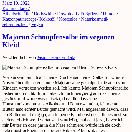
März 10, 2022
Kommentare 7
Ätherische Öle
/
Bodywhip
/
Download
/
Fußpflege
/
Hunde
/
Katzenpatinrezept
/
Kokosöl
/
Kostenlos
/
Naturkosmetik
selbermachen
/
Vegan
Majoran Schnupfensalbe im veganen
Kleid
Veröffentlicht von
Jasmin von der Katz
Vor kurzem bin ich auf meiner Suche nach einer Salbe für wunde
Nasen über die so genannte Majoransalbe gestolpert, die auch von
Kindern vertragen werden soll. Ich kannte Majoran Schnupfensalbe
bisher noch nicht, drum habe ich mich neugierig auf das Thema
gestürzt und war etwas entsetzt, dass die klassische
Hausmittelvariante aus Alkohol und Butter – und ja, ich meine
Butter, also echter Butter gemacht wird. Mal abgesehen davon, dass
ich Butter nicht mag (ja, auch meine Familie ist deshalb bestürzt, so
anders, ob ich wohl vertauscht wurde!?), mal echt jetzt, bevor ich
mir Butter an oder gar in die Nase schmiere, würde ich sie doch
lieber austrocknen lassen, oder? Bibber! Aber gut, alles