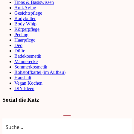
Tipps & Basiswissen
Anti-Aging
Gesichtspflege
Bodybutter
Body Whip
Körperpflege
Peeling
Haarpflege
Deo
Düfte
Badekosmetik
Männerecke
Sommerkosmetik
Rohstoffkartei (im Aufbau)
Haushalt
Vegan Kochen
DIY Ideen
Social die Katz