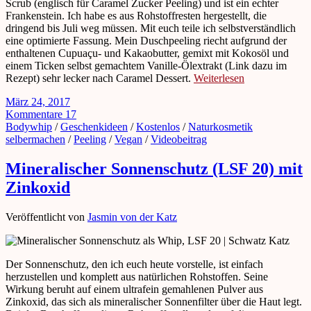
Scrub (englisch für Caramel Zucker Peeling) und ist ein echter
Frankenstein. Ich habe es aus Rohstoffresten hergestellt, die
dringend bis Juli weg müssen. Mit euch teile ich selbstverständlich
eine optimierte Fassung. Mein Duschpeeling riecht aufgrund der
enthaltenen Cupuaçu- und Kakaobutter, gemixt mit Kokosöl und
einem Ticken selbst gemachtem Vanille-Ölextrakt (Link dazu im
Rezept) sehr lecker nach Caramel Dessert.
Weiterlesen
März 24, 2017
Kommentare 17
Bodywhip
/
Geschenkideen
/
Kostenlos
/
Naturkosmetik
selbermachen
/
Peeling
/
Vegan
/
Videobeitrag
Mineralischer Sonnenschutz (LSF 20) mit
Zinkoxid
Veröffentlicht von
Jasmin von der Katz
Der Sonnenschutz, den ich euch heute vorstelle, ist einfach
herzustellen und komplett aus natürlichen Rohstoffen. Seine
Wirkung beruht auf einem ultrafein gemahlenen Pulver aus
Zinkoxid, das sich als mineralischer Sonnenfilter über die Haut legt.