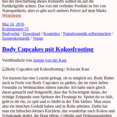
Bei der Beschaffung dieses Rohstoffs solltest du auf die
Partikelgröße achten. Das von mit verlinkte Produkt ist frei von
Nanopartikeln, aber es gibt auch anderes Pulver auf dem Markt.
Weiterlesen
Mai 24, 2016
Kommentare 55
Bodywhip
/
Download
/
Kostenlos
/
Naturkosmetik selbermachen
/
Sonnenkosmetik
/
Vegan
Body Cupcakes mit Kokosfrosting
Veröffentlicht von
Jasmin von der Katz
Vor kurzem hat eine Leserin gefragt, ob es möglich sei, Body Butter
auch in Form von Body Cupcakes zu gießen, die sie einer lieben
Freundin zu Weihnachten rühren möchte. Ich habe mich gleich
daran gemacht und festgestellt, dass das Schwierigste daran, der
richtige Zeitpunkt zum Spritzen des Frostings ist. Spritzt du zu früh,
geht es dir ein, zu spät und es bleibt in der Tüte kleben. Man muss
also ein bisschen Geduld haben und in Ruhe arbeiten. Dafür hat
man ein hübsches kleines Küchlein, das wunderbar nach Kokos und
Schokolade duftet, die Haut pflegt, Cellulite und Dehnungsstreifen