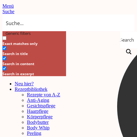
Menü
Suche
Generic filters
Search
Exact matches only
Search in title
Search in content
Search in excerpt
Neu hier?
Rezeptbibliothek
Rezepte von A-Z
Anti-Aging
Gesichtspflege
Haarpflege
Körperpflege
Bodybutter
Body Whip
Peeling