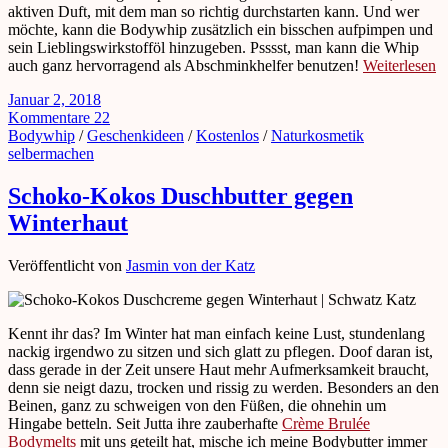
aktiven Duft, mit dem man so richtig durchstarten kann. Und wer
möchte, kann die Bodywhip zusätzlich ein bisschen aufpimpen und
sein Lieblingswirkstofföl hinzugeben. Psssst, man kann die Whip
auch ganz hervorragend als Abschminkhelfer benutzen!
Weiterlesen
Januar 2, 2018
Kommentare 22
Bodywhip
/
Geschenkideen
/
Kostenlos
/
Naturkosmetik
selbermachen
Schoko-Kokos Duschbutter gegen
Winterhaut
Veröffentlicht von
Jasmin von der Katz
Kennt ihr das? Im Winter hat man einfach keine Lust, stundenlang
nackig irgendwo zu sitzen und sich glatt zu pflegen. Doof daran ist,
dass gerade in der Zeit unsere Haut mehr Aufmerksamkeit braucht,
denn sie neigt dazu, trocken und rissig zu werden. Besonders an den
Beinen, ganz zu schweigen von den Füßen, die ohnehin um
Hingabe betteln. Seit Jutta ihre zauberhafte
Crème Brulée
Bodymelts
mit uns geteilt hat, mische ich meine Bodybutter immer