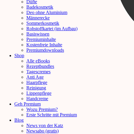
Düfte
Badekosmetik
Deo ohne Aluminium
Männerecke
Sommerkosmetik
Rohstoffkartei (im Aufbau)
Basiswissen
Premiuminhalte
Kostenfreie Inhalte
Premiumdownloads
Shop
Alle eBooks
Rezeptbundles
Tagescremes
Anti Age
Haarpflege
Reinigung
Lippenpflege
Handcreme
Geh Premium
Wozu Premium?
Erste Schritte mit Premium
Blog
News von der Katz
Newsabo (gratis)