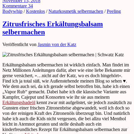
November 15, 2018
Kommentare 34
Bodywhip
/
Kostenlos
/
Naturkosmetik selbermachen
/
Peeling
Zitrusfrisches Erkältungsbalsam
selbermachen
Veröffentlicht von
Jasmin von der Katz
Erkältungsbalsam selbermachen ist wirklich einfach. Man findet im
Netz Millionen Anleitungen dafür, aber wie eine liebe Bekannte mir
gerne versichert, »…nicht auf der Katz, wo es doch hingehört«.
Find ich ja total süß, wie Außenstehende meinen Blog so sehen ♥.
Wie dem auch sei, da ich gerade selbst betroffen bin, habe ich einen
„Vapor Rub“ gemacht. Dabei habe ich die klassische Variante aus
Kampfer, Cajeput und Konsorten wie ihr sie aus meinem
Erkältungsbadeöl
kennt zwar mit aufgelistet, sie jedoch zusätzlich zu
Gunsten einer frischen Zitronenbrise abgewandelt, weil ich doch so
von der reinigen Kraft des Zitronenöls überzeugt bin. Und natürlich
habe ich auch die Kids nicht vergessen, die bei allzu viel Menthol
leicht in Atemnot geraten und stelle deshalb auch ein
kinderfreundliches Rezept für Erkältungsbalsam selbermachen zur