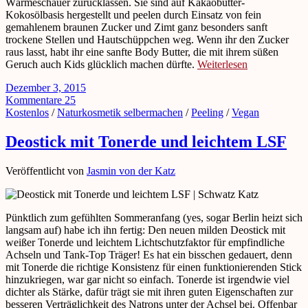
Wärmeschauer zurücklassen. Sie sind auf Kakaobutter-
Kokosölbasis hergestellt und peelen durch Einsatz von fein
gemahlenem braunen Zucker und Zimt ganz besonders sanft
trockene Stellen und Hautschüppchen weg. Wenn ihr den Zucker
raus lasst, habt ihr eine sanfte Body Butter, die mit ihrem süßen
Geruch auch Kids glücklich machen dürfte.
Weiterlesen
Dezember 3, 2015
Kommentare 25
Kostenlos
/
Naturkosmetik selbermachen
/
Peeling
/
Vegan
Deostick mit Tonerde und leichtem LSF
Veröffentlicht von
Jasmin von der Katz
Pünktlich zum gefühlten Sommeranfang (yes, sogar Berlin heizt sich
langsam auf) habe ich ihn fertig: Den neuen milden Deostick mit
weißer Tonerde und leichtem Lichtschutzfaktor für empfindliche
Achseln und Tank-Top Träger! Es hat ein bisschen gedauert, denn
mit Tonerde die richtige Konsistenz für einen funktionierenden Stick
hinzukriegen, war gar nicht so einfach. Tonerde ist irgendwie viel
dichter als Stärke, dafür trägt sie mit ihren guten Eigenschaften zur
besseren Verträglichkeit des Natrons unter der Achsel bei. Offenbar