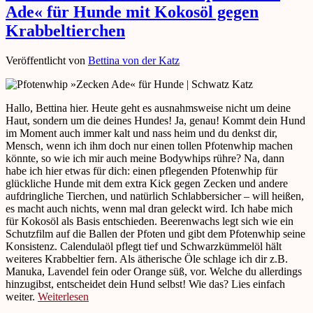
Ade« für Hunde mit Kokosöl gegen
Krabbeltierchen
Veröffentlicht von
Bettina von der Katz
Hallo, Bettina hier. Heute geht es ausnahmsweise nicht um deine
Haut, sondern um die deines Hundes! Ja, genau! Kommt dein Hund
im Moment auch immer kalt und nass heim und du denkst dir,
Mensch, wenn ich ihm doch nur einen tollen Pfotenwhip machen
könnte, so wie ich mir auch meine Bodywhips rühre? Na, dann
habe ich hier etwas für dich: einen pflegenden Pfotenwhip für
glückliche Hunde mit dem extra Kick gegen Zecken und andere
aufdringliche Tierchen, und natürlich Schlabbersicher – will heißen,
es macht auch nichts, wenn mal dran geleckt wird. Ich habe mich
für Kokosöl als Basis entschieden. Beerenwachs legt sich wie ein
Schutzfilm auf die Ballen der Pfoten und gibt dem Pfotenwhip seine
Konsistenz. Calendulaöl pflegt tief und Schwarzkümmelöl hält
weiteres Krabbeltier fern. Als ätherische Öle schlage ich dir z.B.
Manuka, Lavendel fein oder Orange süß, vor. Welche du allerdings
hinzugibst, entscheidet dein Hund selbst! Wie das? Lies einfach
weiter.
Weiterlesen