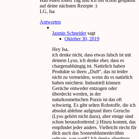
Hab einen tollen Tag und ich bin schon gespannt
auf deine nächsten Rezepte :)
LG, Isa
Antworten
Jasmin Schneider
sagt
Oktober 30, 2019
Hey Isa,
ich denke nicht, dass etwas falsch ist mit
deinem Lyso, ich denke eher, dass es
chargenabhängig ist. Natürlich haben
Produkte so ihren „Duft“, das ist leider
nicht zu vermeiden, wenn du es natürlich
haben möchtest. Industriell können
Gerüche entweder entzogen oder
überdeckt werden, in der
naturkosmetischen Praxis ist das oft
schwierig. Es gibt selten Rohstoffe, die ich
absolut ablehne aufgrund ihres Geruchs
(Lyso gehört nicht dazu), aber einige sind
schon herausfordernd ;) Hinzu kommt, das
empfindet jeder anders. Vielleicht riecht für
dich auch das Sonnenblumenlecithin
seltsam, wer weiß? Ich denke allerdings