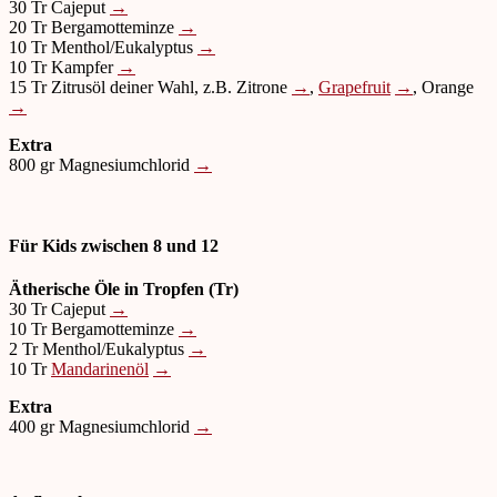
30 Tr Cajeput
→
20 Tr Bergamotteminze
→
10 Tr Menthol/Eukalyptus
→
10 Tr Kampfer
→
15 Tr Zitrusöl deiner Wahl, z.B. Zitrone
→
,
Grapefruit
→
, Orange
→
Extra
800 gr Magnesiumchlorid
→
Für Kids zwischen 8 und 12
Ätherische Öle in Tropfen (Tr)
30 Tr Cajeput
→
10 Tr Bergamotteminze
→
2 Tr Menthol/Eukalyptus
→
10 Tr
Mandarinenöl
→
Extra
400 gr Magnesiumchlorid
→