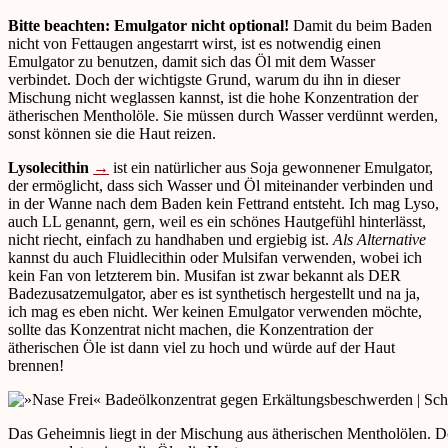
Bitte beachten: Emulgator nicht optional!
Damit du beim Baden
nicht von Fettaugen angestarrt wirst, ist es notwendig einen
Emulgator zu benutzen, damit sich das Öl mit dem Wasser
verbindet. Doch der wichtigste Grund, warum du ihn in dieser
Mischung nicht weglassen kannst, ist die hohe Konzentration der
ätherischen Mentholöle. Sie müssen durch Wasser verdünnt werden,
sonst können sie die Haut reizen.
Lysolecithin
→
ist ein natürlicher aus Soja gewonnener Emulgator,
der ermöglicht, dass sich Wasser und Öl miteinander verbinden und
in der Wanne nach dem Baden kein Fettrand entsteht. Ich mag Lyso,
auch LL genannt, gern, weil es ein schönes Hautgefühl hinterlässt,
nicht riecht, einfach zu handhaben und ergiebig ist.
Als Alternative
kannst du auch Fluidlecithin oder Mulsifan verwenden, wobei ich
kein Fan von letzterem bin. Musifan ist zwar bekannt als DER
Badezusatzemulgator, aber es ist synthetisch hergestellt und na ja,
ich mag es eben nicht. Wer keinen Emulgator verwenden möchte,
sollte das Konzentrat nicht machen, die Konzentration der
ätherischen Öle ist dann viel zu hoch und würde auf der Haut
brennen!
Das Geheimnis liegt in der Mischung aus ätherischen Mentholölen. Doc