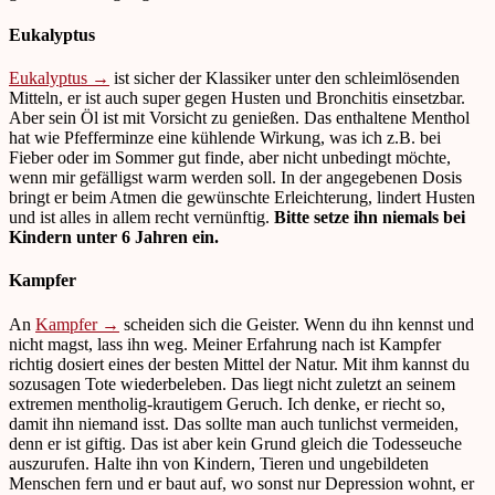
Eukalyptus
Eukalyptus →
ist sicher der Klassiker unter den schleimlösenden
Mitteln, er ist auch super gegen Husten und Bronchitis einsetzbar.
Aber sein Öl ist mit Vorsicht zu genießen. Das enthaltene Menthol
hat wie Pfefferminze eine kühlende Wirkung, was ich z.B. bei
Fieber oder im Sommer gut finde, aber nicht unbedingt möchte,
wenn mir gefälligst warm werden soll. In der angegebenen Dosis
bringt er beim Atmen die gewünschte Erleichterung, lindert Husten
und ist alles in allem recht vernünftig.
Bitte setze ihn niemals bei
Kindern unter 6 Jahren ein.
Kampfer
An
Kampfer →
scheiden sich die Geister. Wenn du ihn kennst und
nicht magst, lass ihn weg. Meiner Erfahrung nach ist Kampfer
richtig dosiert eines der besten Mittel der Natur. Mit ihm kannst du
sozusagen Tote wiederbeleben. Das liegt nicht zuletzt an seinem
extremen mentholig-krautigem Geruch. Ich denke, er riecht so,
damit ihn niemand isst. Das sollte man auch tunlichst vermeiden,
denn er ist giftig. Das ist aber kein Grund gleich die Todesseuche
auszurufen. Halte ihn von Kindern, Tieren und ungebildeten
Menschen fern und er baut auf, wo sonst nur Depression wohnt, er