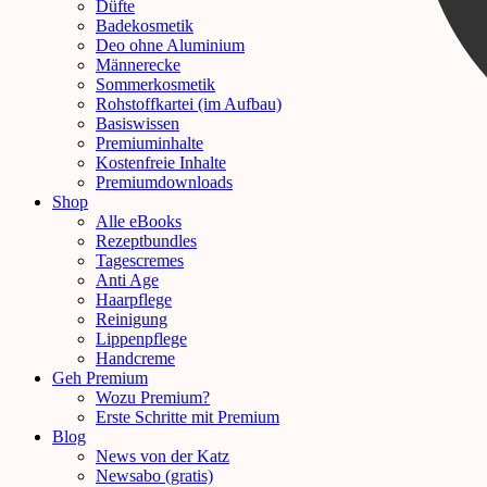
Düfte
Badekosmetik
Deo ohne Aluminium
Männerecke
Sommerkosmetik
Rohstoffkartei (im Aufbau)
Basiswissen
Premiuminhalte
Kostenfreie Inhalte
Premiumdownloads
Shop
Alle eBooks
Rezeptbundles
Tagescremes
Anti Age
Haarpflege
Reinigung
Lippenpflege
Handcreme
Geh Premium
Wozu Premium?
Erste Schritte mit Premium
Blog
News von der Katz
Newsabo (gratis)