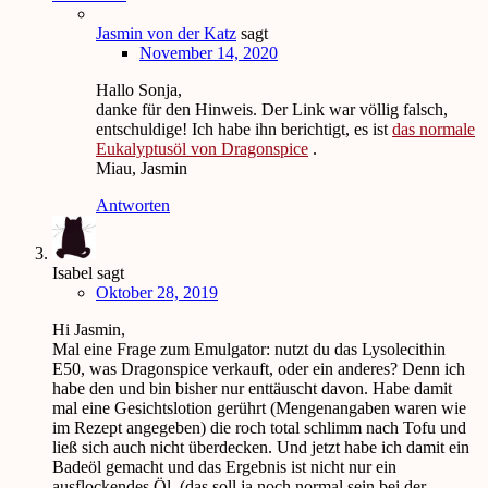
Jasmin von der Katz
sagt
November 14, 2020
Hallo Sonja,
danke für den Hinweis. Der Link war völlig falsch,
entschuldige! Ich habe ihn berichtigt, es ist
das normale
Eukalyptusöl von Dragonspice
.
Miau, Jasmin
Antworten
Isabel
sagt
Oktober 28, 2019
Hi Jasmin,
Mal eine Frage zum Emulgator: nutzt du das Lysolecithin
E50, was Dragonspice verkauft, oder ein anderes? Denn ich
habe den und bin bisher nur enttäuscht davon. Habe damit
mal eine Gesichtslotion gerührt (Mengenangaben waren wie
im Rezept angegeben) die roch total schlimm nach Tofu und
ließ sich auch nicht überdecken. Und jetzt habe ich damit ein
Badeöl gemacht und das Ergebnis ist nicht nur ein
ausflockendes Öl, (das soll ja noch normal sein bei der