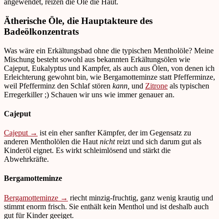
angewendet, reizen die Öle die Haut.
Ätherische Öle, die Hauptakteure des
Badeölkonzentrats
Was wäre ein Erkältungsbad ohne die typischen Mentholöle? Meine
Mischung besteht sowohl aus bekannten Erkältungsölen wie
Cajeput, Eukalyptus und Kampfer, als auch aus Ölen, von denen ich
Erleichterung gewohnt bin, wie Bergamotteminze statt Pfefferminze,
weil Pfefferminz den Schlaf stören
kann,
und
Zitrone
als typischen
Erregerkiller ;) Schauen wir uns wie immer genauer an.
Cajeput
Cajeput →
ist ein eher sanfter Kämpfer, der im Gegensatz zu
anderen Mentholölen die Haut
nicht
reizt und sich darum gut als
Kinderöl eignet. Es wirkt schleimlösend und stärkt die
Abwehrkräfte.
Bergamotteminze
Bergamotteminze →
riecht minzig-fruchtig, ganz wenig krautig und
stimmt enorm frisch. Sie enthält kein Menthol und ist deshalb auch
gut für Kinder geeiget.