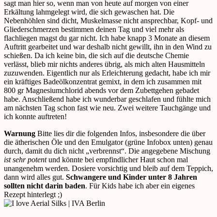
sagt man hier so, wenn man von heute auf morgen von einer
Erkältung lahmgelegt wird, die sich gewaschen hat. Die
Nebenhöhlen sind dicht, Muskelmasse nicht ansprechbar, Kopf- und
Gliederschmerzen bestimmen deinen Tag und viel mehr als
flachliegen magst du gar nicht. Ich habe knapp 3 Monate an diesem
Auftritt gearbeitet und war deshalb nicht gewillt, ihn in den Wind zu
schießen. Da ich keine bin, die sich auf die deutsche Chemie
verlässt, blieb mir nichts anderes übrig, als mich alten Hausmitteln
zuzuwenden. Eigentlich nur als Erleichterung gedacht, habe ich mir
ein kräftiges Badeölkonzentrat gemixt, in dem ich zusammen mit
800 gr Magnesiumchlorid abends vor dem Zubettgehen gebadet
habe. Anschließend habe ich wunderbar geschlafen und fühlte mich
am nächsten Tag schon fast wie neu. Zwei weitere Tauchgänge und
ich konnte auftreten!
Warnung
Bitte lies dir die folgenden Infos, insbesondere die über
die ätherischen Öle und den Emulgator (grüne Infobox unten) genau
durch, damit du dich nicht „verbrennst“. Die angegebene Mischung
ist sehr potent
und könnte bei empfindlicher Haut schon mal
unangenehm werden. Dosiere vorsichtig und bleib auf dem Teppich,
dann wird alles gut.
Schwangere und Kinder unter 8 Jahren
sollten nicht darin baden
. Für Kids habe ich aber ein eigenes
Rezept hinterlegt ;)