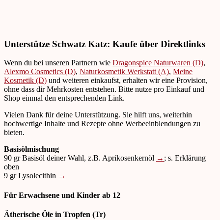
Unterstütze Schwatz Katz: Kaufe über Direktlinks
Wenn du bei unseren Partnern wie
Dragonspice Naturwaren (D)
,
Alexmo Cosmetics (D)
,
Naturkosmetik Werkstatt (A)
,
Meine
Kosmetik (D)
und weiteren einkaufst, erhalten wir eine Provision,
ohne dass dir Mehrkosten entstehen. Bitte nutze pro Einkauf und
Shop einmal den entsprechenden Link.
Vielen Dank für deine Unterstützung. Sie hilft uns, weiterhin
hochwertige Inhalte und Rezepte ohne Werbeeinblendungen zu
bieten.
Basisölmischung
90 gr Basisöl deiner Wahl, z.B. Aprikosenkernöl
→
; s. Erklärung
oben
9 gr Lysolecithin
→
Für Erwachsene und Kinder ab 12
Ätherische Öle in Tropfen (Tr)