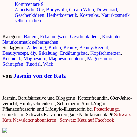
Kommentare 9
Ätherische Öle
,
Bodywhip
,
Cream Whip
,
Download
,
Geschenkideen
,
Herbstkosmetik
,
Kostenlos
,
Naturkosmetik
selbermachen
Kategorie:
Badeöl
,
Erkältungszeit
,
Geschenkideen
,
Kostenlos
,
Naturkosmetik selbermachen
Schlagwort:
Anleitung
,
Baden
,
Beauty
,
Beauty-Rezept
,
Beautyrezept
,
diy
,
Erkältung
,
Erkältungsbad
,
Kopfschmerzen
,
Kosmetik
,
Magnesium
,
Magnesiumchlorid
,
Magnesiumöl
,
Schnupfen
,
Tutorial
,
Wick
von
Jasmin von der Katz
Jasmin, Berufskreative und Bloggerin, Katzenfreundin, 60er-Jahre-
verliebt, Hobbyschneiderin, Schreiberin, Sport-Yogini,
Pflanzenfresserin und Lifestyle-Illustratorin bei
Posterlounge
,
schreibt auf Schwatz Katz über vegane Naturkosmetik. ♥
Schwatz
Katz Newsletter abonnieren
|
Schwatz Katz auf Facebook