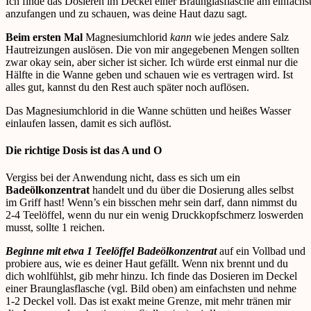
Ich finde das Dosieren im Deckel einer Braunglasflasche am einfachst
anzufangen und zu schauen, was deine Haut dazu sagt.
Beim ersten Mal
Magnesiumchlorid
kann
wie jedes andere Salz
Hautreizungen auslösen. Die von mir angegebenen Mengen sollten
zwar okay sein, aber sicher ist sicher. Ich würde erst einmal nur die
Hälfte in die Wanne geben und schauen wie es vertragen wird. Ist
alles gut, kannst du den Rest auch später noch auflösen.
Das Magnesiumchlorid in die Wanne schütten und heißes Wasser
einlaufen lassen, damit es sich auflöst.
Die richtige Dosis ist das A und O
Vergiss bei der Anwendung nicht, dass es sich um ein
Badeölkonzentrat
handelt und du über die Dosierung alles selbst
im Griff hast! Wenn’s ein bisschen mehr sein darf, dann nimmst du
2-4 Teelöffel, wenn du nur ein wenig Druckkopfschmerz loswerden
musst, sollte 1 reichen.
Beginne mit etwa 1 Teelöffel Badeölkonzentrat
auf ein Vollbad und
probiere aus, wie es deiner Haut gefällt. Wenn nix brennt und du
dich wohlfühlst, gib mehr hinzu. Ich finde das Dosieren im Deckel
einer Braunglasflasche (vgl. Bild oben) am einfachsten und nehme
1-2 Deckel voll. Das ist exakt meine Grenze, mit mehr tränen mir