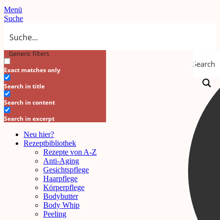
Menü
Suche
Generic filters
Search
Exact matches only
Search in title
Search in content
Search in excerpt
Neu hier?
Rezeptbibliothek
Rezepte von A-Z
Anti-Aging
Gesichtspflege
Haarpflege
Körperpflege
Bodybutter
Body Whip
Peeling