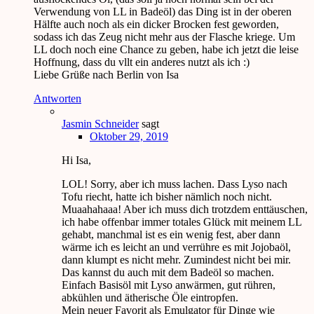
Verwendung von LL in Badeöl) das Ding ist in der oberen
Hälfte auch noch als ein dicker Brocken fest geworden,
sodass ich das Zeug nicht mehr aus der Flasche kriege. Um
LL doch noch eine Chance zu geben, habe ich jetzt die leise
Hoffnung, dass du vllt ein anderes nutzt als ich :)
Liebe Grüße nach Berlin von Isa
Antworten
Jasmin Schneider
sagt
Oktober 29, 2019
Hi Isa,
LOL! Sorry, aber ich muss lachen. Dass Lyso nach
Tofu riecht, hatte ich bisher nämlich noch nicht.
Muaahahaaa! Aber ich muss dich trotzdem enttäuschen,
ich habe offenbar immer totales Glück mit meinem LL
gehabt, manchmal ist es ein wenig fest, aber dann
wärme ich es leicht an und verrühre es mit Jojobaöl,
dann klumpt es nicht mehr. Zumindest nicht bei mir.
Das kannst du auch mit dem Badeöl so machen.
Einfach Basisöl mit Lyso anwärmen, gut rühren,
abkühlen und ätherische Öle eintropfen.
Mein neuer Favorit als Emulgator für Dinge wie