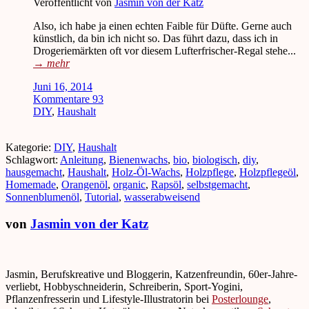
Veröffentlicht von
Jasmin von der Katz
Also, ich habe ja einen echten Faible für Düfte. Gerne auch
künstlich, da bin ich nicht so. Das führt dazu, dass ich in
Drogeriemärkten oft vor diesem Lufterfrischer-Regal stehe...
→
mehr
Juni 16, 2014
Kommentare 93
DIY
,
Haushalt
Kategorie:
DIY
,
Haushalt
Schlagwort:
Anleitung
,
Bienenwachs
,
bio
,
biologisch
,
diy
,
hausgemacht
,
Haushalt
,
Holz-Öl-Wachs
,
Holzpflege
,
Holzpflegeöl
,
Homemade
,
Orangenöl
,
organic
,
Rapsöl
,
selbstgemacht
,
Sonnenblumenöl
,
Tutorial
,
wasserabweisend
von
Jasmin von der Katz
Jasmin, Berufskreative und Bloggerin, Katzenfreundin, 60er-Jahre-
verliebt, Hobbyschneiderin, Schreiberin, Sport-Yogini,
Pflanzenfresserin und Lifestyle-Illustratorin bei
Posterlounge
,