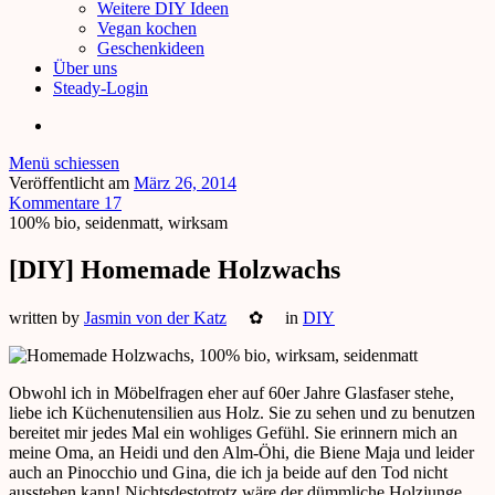
Weitere DIY Ideen
Vegan kochen
Geschenkideen
Über uns
Steady-Login
Menü schiessen
Veröffentlicht am
März 26, 2014
Kommentare 17
100% bio, seidenmatt, wirksam
[DIY] Homemade Holzwachs
written by
Jasmin von der Katz
✿
in
DIY
Obwohl ich in Möbelfragen eher auf 60er Jahre Glasfaser stehe,
liebe ich Küchenutensilien aus Holz. Sie zu sehen und zu benutzen
bereitet mir jedes Mal ein wohliges Gefühl. Sie erinnern mich an
meine Oma, an Heidi und den Alm-Öhi, die Biene Maja und leider
auch an Pinocchio und Gina, die ich ja beide auf den Tod nicht
ausstehen kann! Nichtsdestotrotz wäre der dümmliche Holzjunge