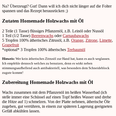
Na? Überzeugt? Gut! Dann will ich dich nicht länger auf die Folter
spannen und das Rezept herausrücken ;)
Zutaten Homemade Holzwachs mit Öl
2 Teile (1 Tasse) flüssiges Pflanzenöl, z.B. Leinöl oder Nussöl
1 Teil (1/2 Tasse)
Beerenwachs
oder
Carnaubawachs
5 Tropfen 100% ätherisches Zitrusöl, z.B.
Orange
,
Zitrone
,
Limette
,
Grapefruit
*optional* 3 Tropfen 100% ätherisches
Teebaumöl
Hinweis:
Wer kein ätherisches Zitrusöl zur Hand hat, kann es auch weglassen.
Ich empfehle dennoch welches zu benutzen, denn es wirkt neben
stimmungsaufhellend auch antibakteriell, was besonders dem Schneideblock
zugute kommt!
Zubereitung Homemade Holzwachs mit Öl
Wachs zusammen mit dem Pflanzenöl im heißen Wasserbad (ich
stelle immer eine Schüssel auf einen Topf heißes Wasser und drehe
die Hitze auf 1) schmelzen. Von der Platte nehmen, ätherische Öle
zugeben, gut verrühren, in einem zur späteren Lagerung geeigneten
Gefäß abkühlen lassen.