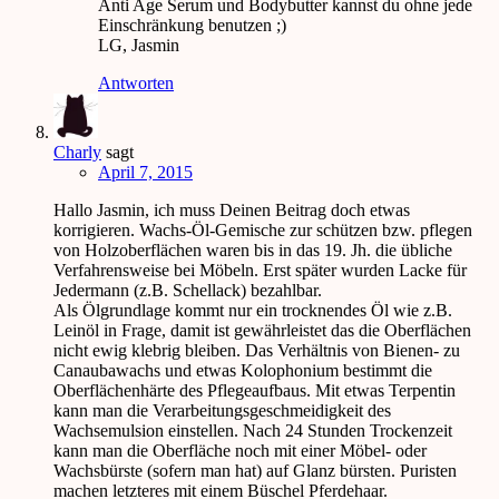
Anti Age Serum und Bodybutter kannst du ohne jede
Einschränkung benutzen ;)
LG, Jasmin
Antworten
Charly
sagt
April 7, 2015
Hallo Jasmin, ich muss Deinen Beitrag doch etwas
korrigieren. Wachs-Öl-Gemische zur schützen bzw. pflegen
von Holzoberflächen waren bis in das 19. Jh. die übliche
Verfahrensweise bei Möbeln. Erst später wurden Lacke für
Jedermann (z.B. Schellack) bezahlbar.
Als Ölgrundlage kommt nur ein trocknendes Öl wie z.B.
Leinöl in Frage, damit ist gewährleistet das die Oberflächen
nicht ewig klebrig bleiben. Das Verhältnis von Bienen- zu
Canaubawachs und etwas Kolophonium bestimmt die
Oberflächenhärte des Pflegeaufbaus. Mit etwas Terpentin
kann man die Verarbeitungsgeschmeidigkeit des
Wachsemulsion einstellen. Nach 24 Stunden Trockenzeit
kann man die Oberfläche noch mit einer Möbel- oder
Wachsbürste (sofern man hat) auf Glanz bürsten. Puristen
machen letzteres mit einem Büschel Pferdehaar.