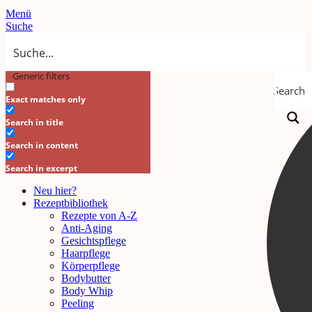
Menü
Suche
Generic filters
Search
Exact matches only
Search in title
Search in content
Search in excerpt
Neu hier?
Rezeptbibliothek
Rezepte von A-Z
Anti-Aging
Gesichtspflege
Haarpflege
Körperpflege
Bodybutter
Body Whip
Peeling