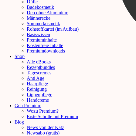
Düfte
Badekosmetik
Deo ohne Aluminium
Männerecke
Sommerkosmetik
Rohstoffkartei (im Aufbau)
Basiswissen
Premiuminhalte
Kostenfreie Inhalte
Premiumdownloads
Shop
Alle eBooks
Rezeptbundles
Tagescremes
Anti Age
Haarpflege
Reinigung
Lippenpflege
Handcreme
Geh Premium
Wozu Premium?
Erste Schritte mit Premium
Blog
News von der Katz
Newsabo (gratis)