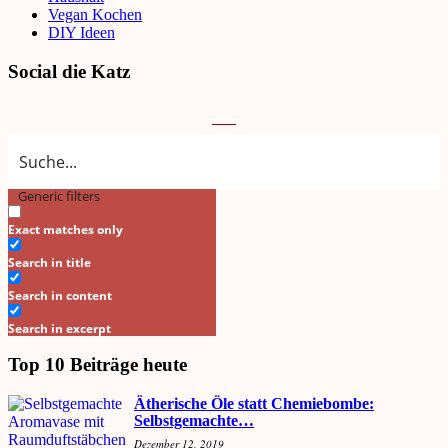
Vegan Kochen
DIY Ideen
Social die Katz
Generic filters
Search
Exact matches only
Search in title
Search in content
Search in excerpt
Top 10 Beiträge heute
Ätherische Öle statt Chemiebombe:
Selbstgemachte…
Dezember 12, 2019