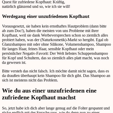
Quest für zufriedene Kopfhaut: Kräftig,
natürlich glänzend und so, wie ich sie will!
Werdegang einer unzufriedenen Kopfhaut
Vorausgesetzt, sie haben kein ernsthaftes Hautproblem (dann bitte
ab zum Doc!), haben die meisten von uns Probleme mit ihrer
Kopfhaut, weil sie dank Werbeversprechen schon so ziemlich alles
probiert haben, was der (Naturkosmetik)-Markt so hergibt. Egal ob
Glanzshampoo mit oder ohne Silikone, Volumenshampoo, Shampoo
für langes Haar, feines Haar, sensible Kopfhaut oder mein
persönlicher Negativ-Favorit: Der Welt liebstes Schuppenshampoo
für Kopf und Schultern, das so ziemlich alles platt macht, was noch
da gewesen ist.
Bitte versteh das nicht falsch. Ich möchte damit nicht sagen, dass es
da draußen überhaupt kein Shampoo für dich gibt. Das Shampoo an
sich ist meistens nicht das Problem.
Wie du aus einer unzufriedenen eine
zufriedene Kopfhaut machst
So, jetzt habe ich dich aber lange genug auf die Folter gespannt und
rücke endlich mit der Sprache raus, wie du denn nun zu einer