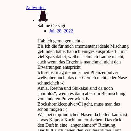
Antworten
Sabine Oe
sagt
Juli 28, 2022
Hab ich gerne gemacht…
Bis ich die für mich (momentan) ideale Mischung
gefunden hatte, hab ich einiges ausprobiert – mit
viel Spaß dabei, weil das einfach Laune macht,
auch wenn das Ergebnis manchmal nicht den
Erwartungen entspricht.
Ich selbst mag die indischen Pflanzenpulver –
weiß aber auch, das der Geruch nicht jeder Nase
schmeichelt :-)
Amla, Reetha und Shikakai sind da noch
„harmlos“, wenn es dann aber um Beimischung
von anderen Pulver wie z.B.
Bockshornkleepulver/Öl geht, muss man das
schon mögen :-)
Was bei empfindlichen Nasen da helfen kann, ist
etwas Kapoor Kachli untermischen. Das rückt
den Duft in eine „angenehmere“ Richtung.
Das hilft auch gegen den kräutererdigen Duft,