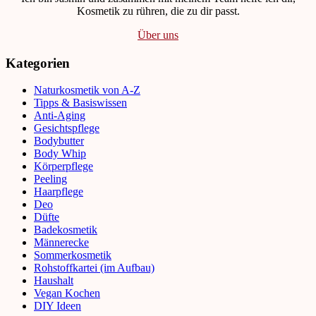
Kosmetik zu rühren, die zu dir passt.
Über uns
Kategorien
Naturkosmetik von A-Z
Tipps & Basiswissen
Anti-Aging
Gesichtspflege
Bodybutter
Body Whip
Körperpflege
Peeling
Haarpflege
Deo
Düfte
Badekosmetik
Männerecke
Sommerkosmetik
Rohstoffkartei (im Aufbau)
Haushalt
Vegan Kochen
DIY Ideen