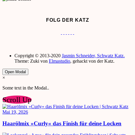
FOLG DER KATZ
Copyright © 2013-2020
Jasmin Schneider, Schwatz Katz.
Theme: Zuki von
Elmastudio
, gehackt von der Katz.
Open Modal
×
Some text in the Modal..
Scroll Up
Mai 19, 2026
Haarölmix »Curly« das Finish für deine Locken