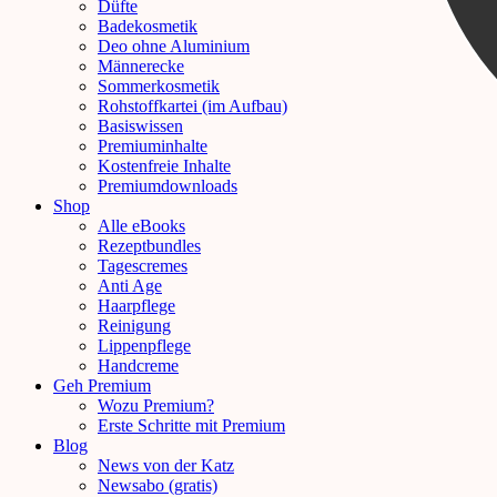
Düfte
Badekosmetik
Deo ohne Aluminium
Männerecke
Sommerkosmetik
Rohstoffkartei (im Aufbau)
Basiswissen
Premiuminhalte
Kostenfreie Inhalte
Premiumdownloads
Shop
Alle eBooks
Rezeptbundles
Tagescremes
Anti Age
Haarpflege
Reinigung
Lippenpflege
Handcreme
Geh Premium
Wozu Premium?
Erste Schritte mit Premium
Blog
News von der Katz
Newsabo (gratis)