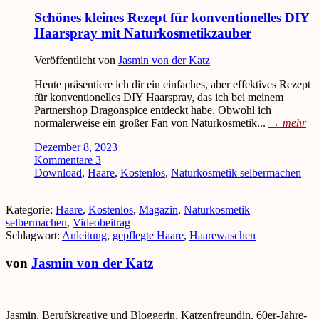
Schönes kleines Rezept für konventionelles DIY
Haarspray mit Naturkosmetikzauber
Veröffentlicht von
Jasmin von der Katz
Heute präsentiere ich dir ein einfaches, aber effektives Rezept
für konventionelles DIY Haarspray, das ich bei meinem
Partnershop Dragonspice entdeckt habe. Obwohl ich
normalerweise ein großer Fan von Naturkosmetik...
→
mehr
Dezember 8, 2023
Kommentare 3
Download
,
Haare
,
Kostenlos
,
Naturkosmetik selbermachen
Kategorie:
Haare
,
Kostenlos
,
Magazin
,
Naturkosmetik
selbermachen
,
Videobeitrag
Schlagwort:
Anleitung
,
gepflegte Haare
,
Haarewaschen
von
Jasmin von der Katz
Jasmin, Berufskreative und Bloggerin, Katzenfreundin, 60er-Jahre-