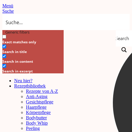
Menü
Suche
Generic filters
Search
Exact matches only
Search in title
Search in content
Search in excerpt
Neu hier?
Rezeptbibliothek
Rezepte von A-Z
Anti-Aging
Gesichtspflege
Haarpflege
Körperpflege
Bodybutter
Body Whip
Peeling