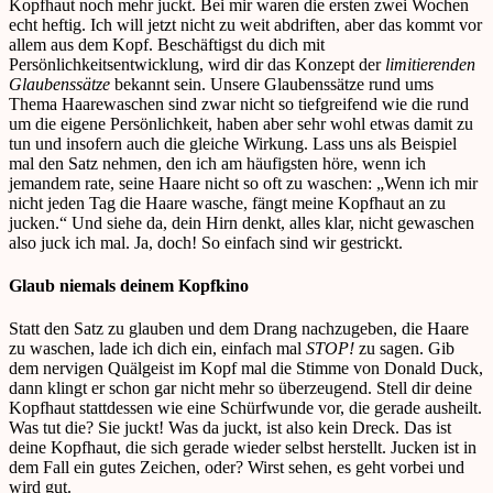
Kopfhaut noch mehr juckt. Bei mir waren die ersten zwei Wochen
echt heftig. Ich will jetzt nicht zu weit abdriften, aber das kommt vor
allem aus dem Kopf. Beschäftigst du dich mit
Persönlichkeitsentwicklung, wird dir das Konzept der
limitierenden
Glaubenssätze
bekannt sein. Unsere Glaubenssätze rund ums
Thema Haarewaschen sind zwar nicht so tiefgreifend wie die rund
um die eigene Persönlichkeit, haben aber sehr wohl etwas damit zu
tun und insofern auch die gleiche Wirkung. Lass uns als Beispiel
mal den Satz nehmen, den ich am häufigsten höre, wenn ich
jemandem rate, seine Haare nicht so oft zu waschen: „Wenn ich mir
nicht jeden Tag die Haare wasche, fängt meine Kopfhaut an zu
jucken.“ Und siehe da, dein Hirn denkt, alles klar, nicht gewaschen
also juck ich mal. Ja, doch! So einfach sind wir gestrickt.
Glaub niemals deinem Kopfkino
Statt den Satz zu glauben und dem Drang nachzugeben, die Haare
zu waschen, lade ich dich ein, einfach mal
STOP!
zu sagen. Gib
dem nervigen Quälgeist im Kopf mal die Stimme von Donald Duck,
dann klingt er schon gar nicht mehr so überzeugend. Stell dir deine
Kopfhaut stattdessen wie eine Schürfwunde vor, die gerade ausheilt.
Was tut die? Sie juckt! Was da juckt, ist also kein Dreck. Das ist
deine Kopfhaut, die sich gerade wieder selbst herstellt. Jucken ist in
dem Fall ein gutes Zeichen, oder? Wirst sehen, es geht vorbei und
wird gut.