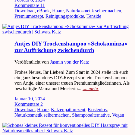
Kommentare 11
Download
,
eBook
,
Haare
,
Naturkosmetik selbermachen
,
Premiumrezept
,
Reinigungsprodukte
,
Tenside
Antjes DIY Trockenshampoo »Schokominza«
zur Auffrischung zwischendurch
Veröffentlicht von
Jasmin von der Katz
Frohes Neues, Ihr Lieben! Zum Start in 2024 stelle ich euch
ein ganz besonderes DIY-Rezept vor: ein Trockenshampoo
von Antje, einer unserer treuen Premiummitgliederinnen. Als
beschäftigte Mama und Meisterin...
→
mehr
Januar 10, 2024
Kommentare 2
Download
,
Haare
,
Katzenpatinrezept
,
Kostenlos
,
Naturkosmetik selbermachen
,
Shampooalternative
,
Vegan