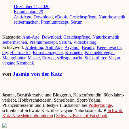
Dezember 11, 2020
Kommentare 29
Anti-Age
,
Download
,
eBook
,
Gesichtspflege
,
Naturkosmetik
selbermachen
,
Premiumrezept
,
Serum
Kategorie:
Anti-Age
,
Download
,
Gesichtspflege
,
Naturkosmetik
selbermachen
,
Premiumrezept
,
Serum
,
Videobeitrag
Schlagwort:
Anleitung
,
Anti-Age
,
Arganöl
,
Beauty
,
Beerenwachs
,
diy
,
Haarmaske
,
Konsistenzgeber
,
Kosmetik
,
Kosmetik vegan
,
Mangobutter
,
Maske
,
Rezept
,
selbstgemacht
,
Selbstrührer
,
Vegan
,
vegane Kosmetik
von
Jasmin von der Katz
Jasmin, Berufskreative und Bloggerin, Katzenfreundin, 60er-Jahre-
verliebt, Hobbyschneiderin, Schreiberin, Sport-Yogini,
Pflanzenfresserin und Lifestyle-Illustratorin bei
Posterlounge
,
schreibt auf Schwatz Katz über vegane Naturkosmetik. ♥
Schwatz
Katz Newsletter abonnieren
|
Schwatz Katz auf Facebook