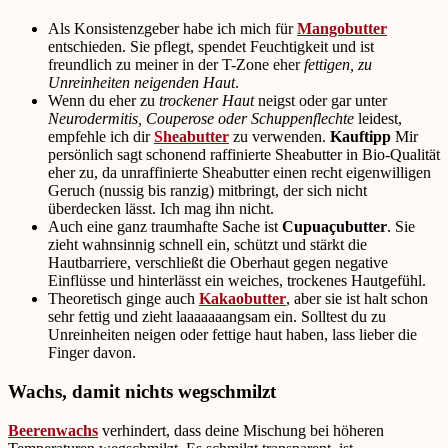
Als Konsistenzgeber habe ich mich für
Mangobutter
entschieden. Sie pflegt, spendet Feuchtigkeit und ist
freundlich zu meiner in der T-Zone eher
fettigen, zu
Unreinheiten neigenden Haut
.
Wenn du eher zu
trockener Haut
neigst oder gar unter
Neurodermitis, Couperose oder Schuppenflechte
leidest,
empfehle ich dir
Sheabutter
zu verwenden.
Kauftipp
Mir
persönlich sagt schonend raffinierte Sheabutter in Bio-Qualität
eher zu, da unraffinierte Sheabutter einen recht eigenwilligen
Geruch (nussig bis ranzig) mitbringt, der sich nicht
überdecken lässt. Ich mag ihn nicht.
Auch eine ganz traumhafte Sache ist
Cupuaçubutter
. Sie
zieht wahnsinnig schnell ein, schützt und stärkt die
Hautbarriere, verschließt die Oberhaut gegen negative
Einflüsse und hinterlässt ein weiches, trockenes Hautgefühl.
Theoretisch ginge auch
Kakaobutter
, aber sie ist halt schon
sehr fettig und zieht laaaaaaangsam ein. Solltest du zu
Unreinheiten neigen oder fettige haut haben, lass lieber die
Finger davon.
Wachs, damit nichts wegschmilzt
Beerenwachs
verhindert, dass deine Mischung bei höheren