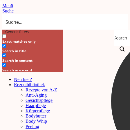
Menü
Suche
Generic filters
Search
Exact matches only
Search in title
Search in content
Search in excerpt
Neu hier?
Rezeptbibliothek
Rezepte von A-Z
Anti-Aging
Gesichtspflege
Haarpflege
Körperpflege
Bodybutter
Body Whip
Peeling