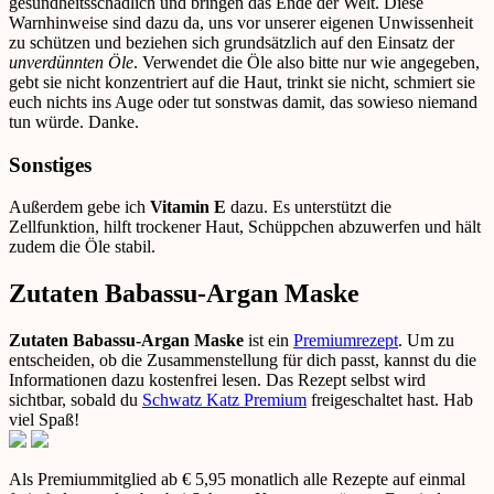
gesundheitsschädlich und bringen das Ende der Welt. Diese
Warnhinweise sind dazu da, uns vor unserer eigenen Unwissenheit
zu schützen und beziehen sich grundsätzlich auf den Einsatz der
unverdünnten Öle
. Verwendet die Öle also bitte nur wie angegeben,
gebt sie nicht konzentriert auf die Haut, trinkt sie nicht, schmiert sie
euch nichts ins Auge oder tut sonstwas damit, das sowieso niemand
tun würde. Danke.
Sonstiges
Außerdem gebe ich
Vitamin E
dazu. Es unterstützt die
Zellfunktion, hilft trockener Haut, Schüppchen abzuwerfen und hält
zudem die Öle stabil.
Zutaten Babassu-Argan Maske
Zutaten Babassu-Argan Maske
ist ein
Premiumrezept
. Um zu
entscheiden, ob die Zusammenstellung für dich passt, kannst du die
Informationen dazu kostenfrei lesen. Das Rezept selbst wird
sichtbar, sobald du
Schwatz Katz Premium
freigeschaltet hast. Hab
viel Spaß!
Als Premiummitglied ab € 5,95 monatlich alle Rezepte auf einmal