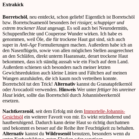
Extrakick
Borretschöl
, neu entdeckt, schon geliebt! Eigentlich ist Borretschöl
bzw. Borretschsamenöl besonders
bei rissiger, schuppiger und
extrem trockener Haut
angesagt. Es soll auch bei Neurodermitis,
Schuppenflechte und Couperose Wunder wirken. Ich habe es
genommen, weil Öle, die für trockene Haut gut sind, sich auch
super in
Anti-Age
Formulierungen machen. Außerdem habe ich an
den Nasenflügeln, sowie von allen möglichen Stellen ausgerechnet
an den Schläfen, direkt unterm Haaransatz, derart trockene Haut
bekommen, dass ich ständig aussah wie ein Fisch auf dem Land.
Außerdem schienen sich besonders nach meiner letzten
Gewichtsreduktion auch kleine Linien und Fältchen auf meinen
Wangen anzuhäufen, die ich kaum noch vertreiben konnte.
Borretschöl tut den Trick!
Alternativ
kannst du Granatapfelkernöl
oder Avocadoöl verwenden.
Hinweis
Wer unter
fettiger bis unreiner
Haut
leidet, sollte das Borretschöl durch Johannisbeerkernöl
ersetzen.
Nachtkerzenöl
, seit dem Erfolg mit dem
Immortelle-Johannis-
Gesichtsöl
ein weiterer Favorit von mir. Es wirkt reizlindernd und
hautberuhigend. Dadurch kann deine Haut so richtig durchatmen
und bekommt es besser auf die Reihe ihre Feuchtigkeit zu behalten.
Alternativ
kannst du
Wildrosenöl
benutzen, besonders wenn
du