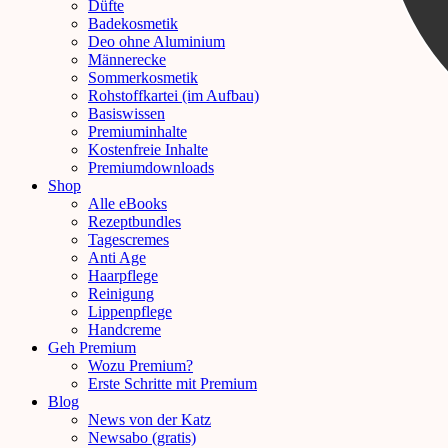
Düfte
Badekosmetik
Deo ohne Aluminium
Männerecke
Sommerkosmetik
Rohstoffkartei (im Aufbau)
Basiswissen
Premiuminhalte
Kostenfreie Inhalte
Premiumdownloads
Shop
Alle eBooks
Rezeptbundles
Tagescremes
Anti Age
Haarpflege
Reinigung
Lippenpflege
Handcreme
Geh Premium
Wozu Premium?
Erste Schritte mit Premium
Blog
News von der Katz
Newsabo (gratis)