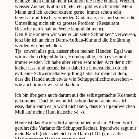
benutze nicht einmal mehr Bouillon die Hefe enthält, Weizen,
weisser Zucker, Kuhmilch, etc. etc. gibt es nicht mehr. Mein
Mann und ich kochen extrem gerne, immer schon sehr
bewusst und frisch, vermeiden Glutamate, etc. und so war die
Umstellung nicht ein so grosses Problem. (Restaurant
Besuche gab’s halt ne Weile lang nicht mehr).
Den Pilz konnten wir wieder „in seine Schranken“ verweisen,
jetzt bin ich an einer Darm-Aufbau-Kur und die Ernährung
werden wir beibehalten.
Tja, soweit alles gut, ausser eben meinen Händen. Egal was
wir machen (Eigenblutkur, Homöopathie, etc.) es kommt
immer wieder. Ich habe aber einen sehr tollen Arzt der nicht
locker lässt und gerade ist er dabei zu Untersuchen ob ich
evtl. eine Schwermettallvergiftung habe. Er meint zudem,
dass die Hände auch etwas wie Schuppenflechte aussehen –
wie auch immer wir sind da dran.
Ich bin übrigens auch darum auf die selbstgemachte Kosmetik
gekommen. Dachte, wenn ich schon darauf achte was ich
esse, dann kann es ja wohl nicht sein, dass ich irgendwelchen
Müll auf meine Haut klatsche :-) :-).
Heute ist das Borretschöl angekommen und am Abend wird
gerührt (die Variante für Schuppenflechte). Irgendwie sagt mir
mein Bauch (oder vielleicht der Darm (LOL)), dass die