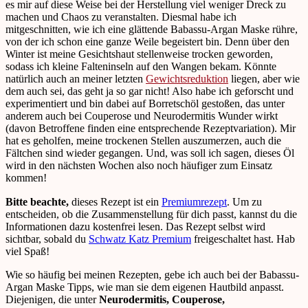
es mir auf diese Weise bei der Herstellung viel weniger Dreck zu
machen und Chaos zu veranstalten. Diesmal habe ich
mitgeschnitten, wie ich eine glättende Babassu-Argan Maske rühre,
von der ich schon eine ganze Weile begeistert bin. Denn über den
Winter ist meine Gesichtshaut stellenweise trocken geworden,
sodass ich kleine Falteninseln auf den Wangen bekam. Könnte
natürlich auch an meiner letzten
Gewichtsreduktion
liegen, aber wie
dem auch sei, das geht ja so gar nicht! Also habe ich geforscht und
experimentiert und bin dabei auf Borretschöl gestoßen, das unter
anderem auch bei Couperose und Neurodermitis Wunder wirkt
(davon Betroffene finden eine entsprechende Rezeptvariation). Mir
hat es geholfen, meine trockenen Stellen auszumerzen, auch die
Fältchen sind wieder gegangen. Und, was soll ich sagen, dieses Öl
wird in den nächsten Wochen also noch häufiger zum Einsatz
kommen!
Bitte beachte,
dieses Rezept ist ein
Premiumrezept
. Um zu
entscheiden, ob die Zusammenstellung für dich passt, kannst du die
Informationen dazu kostenfrei lesen. Das Rezept selbst wird
sichtbar, sobald du
Schwatz Katz Premium
freigeschaltet hast. Hab
viel Spaß!
Wie so häufig bei meinen Rezepten, gebe ich auch bei der Babassu-
Argan Maske Tipps, wie man sie dem eigenen Hautbild anpasst.
Diejenigen, die unter
Neurodermitis, Couperose,