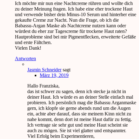
Ich möchte mir nun eine Nachtcreme rühren und wollte dich
zu deiner Meinung fragen. Ich habe eine eher trockene Haut
und verwende bisher dein Minus-10 Serum und hinterher eine
gekaufte Creme zur Nacht. Nun die Frage, ob ich die
Babassu-Argan Maske als Nachtcreme nutzen kann oder
würdest du eher zur Tagescreme für trockene Haut raten?
Hautprobleme sind bei mir Pigmentflecken, erweiterte Gefäße
und erste Fältchen.
Vielen Dank!
Antworten
Jasmin Schneider
sagt
März 19, 2019
Hallo Franziska,
das ist schwer zu sagen, denn ich stecke ja nicht in
deiner Haut. Ich würde es an deiner Stelle einfach mal
probieren. Ich persönlich mag die Babassu Arganmaske
gern, ich klopfe sie gerne abends rund um die Augen
ein, achte aber darauf, dass sie meinem Kinn nicht zu
nahe kommt, denn dort ist meine Haut dafür zu fettig.
Ich vertrage sie sehr gut und meine Haut scheint sie
auch zu mögen. Sie ist viel glatter und entspannter.
Viel Erfolg beim Experimentieren,