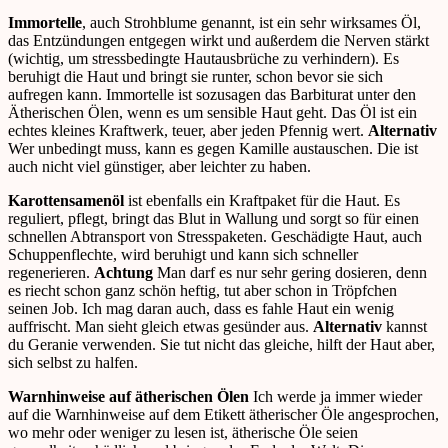
Immortelle
, auch Strohblume genannt, ist ein sehr wirksames Öl,
das Entzündungen entgegen wirkt und außerdem die Nerven stärkt
(wichtig, um stressbedingte Hautausbrüche zu verhindern). Es
beruhigt die Haut und bringt sie runter, schon bevor sie sich
aufregen kann. Immortelle ist sozusagen das Barbiturat unter den
Ätherischen Ölen, wenn es um sensible Haut geht. Das Öl ist ein
echtes kleines Kraftwerk, teuer, aber jeden Pfennig wert.
Alternativ
Wer unbedingt muss, kann es gegen Kamille austauschen. Die ist
auch nicht viel günstiger, aber leichter zu haben.
Karottensamenöl
ist ebenfalls ein Kraftpaket für die Haut. Es
reguliert, pflegt, bringt das Blut in Wallung und sorgt so für einen
schnellen Abtransport von Stresspaketen. Geschädigte Haut, auch
Schuppenflechte, wird beruhigt und kann sich schneller
regenerieren.
Achtung
Man darf es nur sehr gering dosieren, denn
es riecht schon ganz schön heftig, tut aber schon in Tröpfchen
seinen Job. Ich mag daran auch, dass es fahle Haut ein wenig
auffrischt. Man sieht gleich etwas gesünder aus.
Alternativ
kannst
du Geranie verwenden. Sie tut nicht das gleiche, hilft der Haut aber,
sich selbst zu halfen.
Warnhinweise auf ätherischen Ölen
Ich werde ja immer wieder
auf die Warnhinweise auf dem Etikett ätherischer Öle angesprochen,
wo mehr oder weniger zu lesen ist, ätherische Öle seien