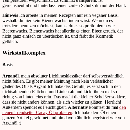
Temperaturen wegschmilzt. Es schmilzt transparent, ist
geruchsneutral und hinterlässt einen zarten Schutzfilm auf der Haut.
Hinweis
Ich arbeite in meinen Rezepten auf rein veganer Basis,
weshalb du hier kein Bienenwachs finden wirst. Wenn du es
trotzdem benutzen möchtest, kannst du es so portionieren wie
Beerenwachs. Bienenwachs hat allerdings einen Eigengeruch, der
nicht ganz einfach zu überdecken ist, und färbt die Kosmetik
gelblich.
Wirkstoffkomplex
Basis
Arganöl
, mein absoluter Lieblingsklassiker darf selbstverständlich
nicht fehlen. Es gibt meiner Meinung nach kein verlässlicher
glättendes Öl als Argan! Ich habe das Gefühl, es setzt sich in den
nichtsahnenden Fältchen und Linien ab und kickt ihnen mal so
richtig von hinten eins rein. Das macht die kleiner Scheißer so kirre,
dass sie nicht anders können, als sich wieder zu glätten. Herrlich!
Außerdem spendet es Feuchtigkeit.
Alternativ
könntest du mal
den
neuen Trendsetter Cacay-Öl probieren
. Ich habe dem Öl einen
ganzen Artikel gewidmet und bin davon ähnlich begeistert wie von
Arganöl :)