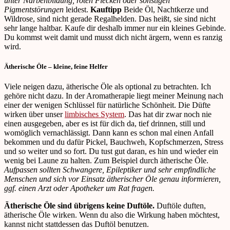
unter Narbenbildung, roten Flecken oder sonstigen
Pigmentstörungen
leidest.
Kauftipp
Beide Öl, Nachtkerze und
Wildrose, sind nicht gerade Regalhelden. Das heißt, sie sind nicht
sehr lange haltbar. Kaufe dir deshalb immer nur ein kleines Gebinde.
Du kommst weit damit und musst dich nicht ärgern, wenn es ranzig
wird.
Ätherische Öle – kleine, feine Helfer
Viele neigen dazu, ätherische Öle als optional zu betrachten. Ich
gehöre nicht dazu. In der Aromatherapie liegt meiner Meinung nach
einer der wenigen Schlüssel für natürliche Schönheit. Die Düfte
wirken über unser
limbisches System
. Das hat dir zwar noch nie
einen ausgegeben, aber es ist für dich da, tief drinnen, still und
womöglich vernachlässigt. Dann kann es schon mal einen Anfall
bekommen und du dafür Pickel, Bauchweh, Kopfschmerzen, Stress
und so weiter und so fort. Du tust gut daran, es hin und wieder ein
wenig bei Laune zu halten. Zum Beispiel durch ätherische Öle.
Aufpassen sollten Schwangere, Epileptiker und sehr empfindliche
Menschen und sich vor Einsatz ätherischer Öle genau informieren,
ggf. einen Arzt oder Apotheker um Rat fragen.
Ätherische Öle sind übrigens keine Duftöle.
Duftöle duften,
ätherische Öle wirken. Wenn du also die Wirkung haben möchtest,
kannst nicht stattdessen das Duftöl benutzen.