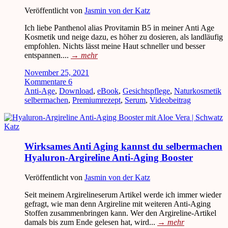
Veröffentlicht von
Jasmin von der Katz
Ich liebe Panthenol alias Provitamin B5 in meiner Anti Age
Kosmetik und neige dazu, es höher zu dosieren, als landläufig
empfohlen. Nichts lässt meine Haut schneller und besser
entspannen....
→
mehr
November 25, 2021
Kommentare 6
Anti-Age
,
Download
,
eBook
,
Gesichtspflege
,
Naturkosmetik
selbermachen
,
Premiumrezept
,
Serum
,
Videobeitrag
Wirksames Anti Aging kannst du selbermachen
Hyaluron-Argireline Anti-Aging Booster
Veröffentlicht von
Jasmin von der Katz
Seit meinem Argirelineserum Artikel werde ich immer wieder
gefragt, wie man denn Argireline mit weiteren Anti-Aging
Stoffen zusammenbringen kann. Wer den Argireline-Artikel
damals bis zum Ende gelesen hat, wird...
→
mehr