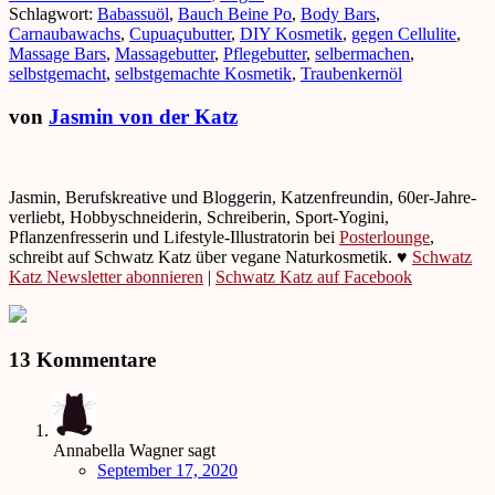
Schlagwort:
Babassuöl
,
Bauch Beine Po
,
Body Bars
,
Carnaubawachs
,
Cupuaçubutter
,
DIY Kosmetik
,
gegen Cellulite
,
Massage Bars
,
Massagebutter
,
Pflegebutter
,
selbermachen
,
selbstgemacht
,
selbstgemachte Kosmetik
,
Traubenkernöl
von
Jasmin von der Katz
Jasmin, Berufskreative und Bloggerin, Katzenfreundin, 60er-Jahre-
verliebt, Hobbyschneiderin, Schreiberin, Sport-Yogini,
Pflanzenfresserin und Lifestyle-Illustratorin bei
Posterlounge
,
schreibt auf Schwatz Katz über vegane Naturkosmetik. ♥
Schwatz
Katz Newsletter abonnieren
|
Schwatz Katz auf Facebook
13 Kommentare
Annabella Wagner
sagt
September 17, 2020