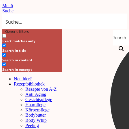
Menü
Suche
Generic filters
Search
Exact matches only
Search in title
Search in content
Search in excerpt
Neu hier?
Rezeptbibliothek
Rezepte von A-Z
Anti-Aging
Gesichtspflege
Haarpflege
Körperpflege
Bodybutter
Body Whip
Peeling