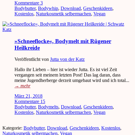
Kommentare 3
Bodybutter
,
Bodywhip
,
Download
,
Geschenkideen
,
Kostenlos
,
Naturkosmetik selbermachen
,
Vegan
»Schneeflocke«, Bodymelt mit Rügener
Heilkreide
Veröffentlicht von
Jutta von der Katz
Hallo ihr Lieben – hier ist wieder Jutta. Es ist viel Zeit
vergangen seit meinem letzten Post! Das lag daran, dass
meine Jugendherberge derzeit umgebaut wird und ich total...
→
mehr
März 21, 2018
Kommentare 15
Bodybutter
,
Bodymelts
,
Download
,
Geschenkideen
,
Kostenlos
,
Naturkosmetik selbermachen
,
Vegan
Kategorie:
Bodybutter
,
Download
,
Geschenkideen
,
Kostenlos
,
Naturkosmetik selbermachen
,
Vegan