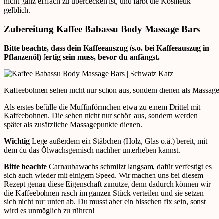
nicht ganz einfach zu überdecken ist, und färbt die Kosmetik
gelblich.
Zubereitung Kaffee Babassu Body Massage Bars
Bitte beachte, dass dein Kaffeeauszug (s.o. bei Kaffeeauszug in
Pflanzenöl) fertig sein muss, bevor du anfängst.
Kaffeebohnen sehen nicht nur schön aus, sondern dienen als Massag
Als erstes befülle die Muffinförmchen etwa zu einem Drittel mit
Kaffeebohnen. Die sehen nicht nur schön aus, sondern werden
später als zusätzliche Massagepunkte dienen.
Wichtig
Lege außerdem ein Stäbchen (Holz, Glas o.ä.) bereit, mit
dem du das Ölwachsgemisch nachher unterheben kannst.
Bitte beachte
Carnaubawachs schmilzt langsam, dafür verfestigt es
sich auch wieder mit einigem Speed. Wir machen uns bei diesem
Rezept genau diese Eigenschaft zunutze, denn dadurch können wir
die Kaffeebohnen rasch im ganzen Stück verteilen und sie setzen
sich nicht nur unten ab. Du musst aber ein bisschen fix sein, sonst
wird es unmöglich zu rühren!