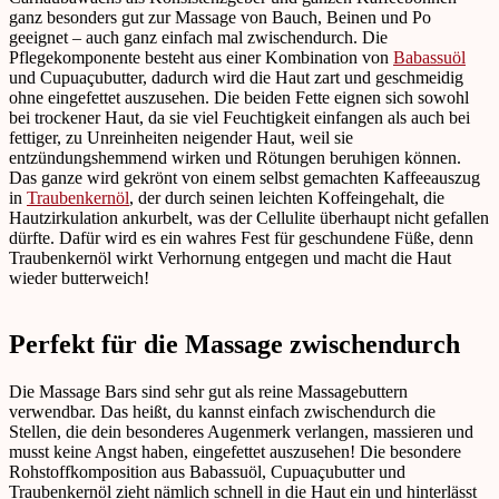
ganz besonders gut zur Massage von Bauch, Beinen und Po
geeignet – auch ganz einfach mal zwischendurch. Die
Pflegekomponente besteht aus einer Kombination von
Babassuöl
und Cupuaçubutter, dadurch wird die Haut zart und geschmeidig
ohne eingefettet auszusehen. Die beiden Fette eignen sich sowohl
bei trockener Haut, da sie viel Feuchtigkeit einfangen als auch bei
fettiger, zu Unreinheiten neigender Haut, weil sie
entzündungshemmend wirken und Rötungen beruhigen können.
Das ganze wird gekrönt von einem selbst gemachten Kaffeeauszug
in
Traubenkernöl
, der durch seinen leichten Koffeingehalt, die
Hautzirkulation ankurbelt, was der Cellulite überhaupt nicht gefallen
dürfte. Dafür wird es ein wahres Fest für geschundene Füße, denn
Traubenkernöl wirkt Verhornung entgegen und macht die Haut
wieder butterweich!
Perfekt für die Massage zwischendurch
Die Massage Bars sind sehr gut als reine Massagebuttern
verwendbar. Das heißt, du kannst einfach zwischendurch die
Stellen, die dein besonderes Augenmerk verlangen, massieren und
musst keine Angst haben, eingefettet auszusehen! Die besondere
Rohstoffkomposition aus Babassuöl, Cupuaçubutter und
Traubenkernöl zieht nämlich schnell in die Haut ein und hinterlässt