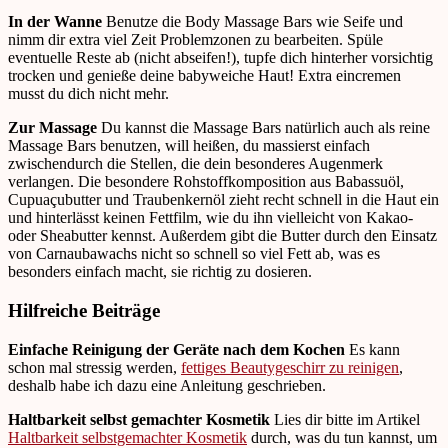
In der Wanne
Benutze die Body Massage Bars wie Seife und
nimm dir extra viel Zeit Problemzonen zu bearbeiten. Spüle
eventuelle Reste ab (nicht abseifen!), tupfe dich hinterher vorsichtig
trocken und genieße deine babyweiche Haut! Extra eincremen
musst du dich nicht mehr.
Zur Massage
Du kannst die Massage Bars natürlich auch als reine
Massage Bars benutzen, will heißen, du massierst einfach
zwischendurch die Stellen, die dein besonderes Augenmerk
verlangen. Die besondere Rohstoffkomposition aus Babassuöl,
Cupuaçubutter und Traubenkernöl zieht recht schnell in die Haut ein
und hinterlässt keinen Fettfilm, wie du ihn vielleicht von Kakao-
oder Sheabutter kennst. Außerdem gibt die Butter durch den Einsatz
von Carnaubawachs nicht so schnell so viel Fett ab, was es
besonders einfach macht, sie richtig zu dosieren.
Hilfreiche Beiträge
Einfache Reinigung der Geräte nach dem Kochen
Es kann
schon mal stressig werden,
fettiges Beautygeschirr zu reinigen
,
deshalb habe ich dazu eine Anleitung geschrieben.
Haltbarkeit selbst gemachter Kosmetik
Lies dir bitte im Artikel
Haltbarkeit selbstgemachter Kosmetik
durch, was du tun kannst, um