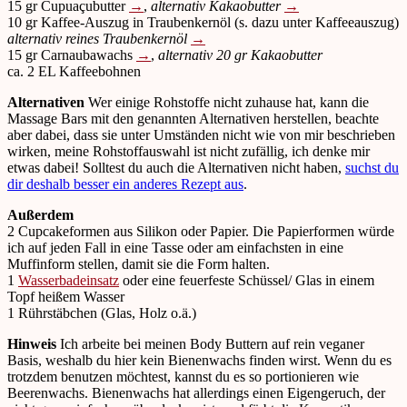
15 gr Cupuaçubutter
→
,
alternativ Kakaobutter
→
10 gr Kaffee-Auszug in Traubenkernöl (s. dazu unter Kaffeeauszug)
alternativ reines Traubenkernöl
→
15 gr Carnaubawachs
→
,
alternativ 20 gr Kakaobutter
ca. 2 EL Kaffeebohnen
Alternativen
Wer einige Rohstoffe nicht zuhause hat, kann die
Massage Bars mit den genannten Alternativen herstellen, beachte
aber dabei, dass sie unter Umständen nicht wie von mir beschrieben
wirken, meine Rohstoffauswahl ist nicht zufällig, ich denke mir
etwas dabei! Solltest du auch die Alternativen nicht haben,
suchst du
dir deshalb besser ein anderes Rezept aus
.
Außerdem
2 Cupcakeformen aus Silikon oder Papier. Die Papierformen würde
ich auf jeden Fall in eine Tasse oder am einfachsten in eine
Muffinform stellen, damit sie die Form halten.
1
Wasserbadeinsatz
oder eine feuerfeste Schüssel/ Glas in einem
Topf heißem Wasser
1 Rührstäbchen (Glas, Holz o.ä.)
Hinweis
Ich arbeite bei meinen Body Buttern auf rein veganer
Basis, weshalb du hier kein Bienenwachs finden wirst. Wenn du es
trotzdem benutzen möchtest, kannst du es so portionieren wie
Beerenwachs. Bienenwachs hat allerdings einen Eigengeruch, der