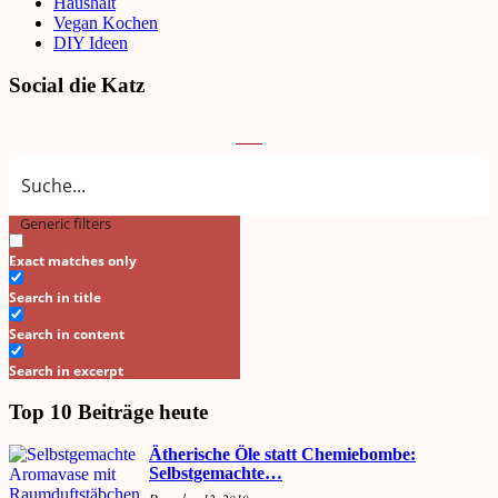
Haushalt
Vegan Kochen
DIY Ideen
Social die Katz
Generic filters
Search
Exact matches only
Search in title
Search in content
Search in excerpt
Top 10 Beiträge heute
Ätherische Öle statt Chemiebombe:
Selbstgemachte…