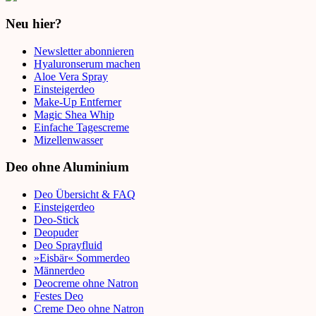
Neu hier?
Newsletter abonnieren
Hyaluronserum machen
Aloe Vera Spray
Einsteigerdeo
Make-Up Entferner
Magic Shea Whip
Einfache Tagescreme
Mizellenwasser
Deo ohne Aluminium
Deo Übersicht & FAQ
Einsteigerdeo
Deo-Stick
Deopuder
Deo Sprayfluid
»Eisbär« Sommerdeo
Männerdeo
Deocreme ohne Natron
Festes Deo
Creme Deo ohne Natron