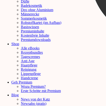
Düfte
Badekosmetik
Deo ohne Aluminium
Männerecke
Sommerkosmetik
Rohstoffkartei (im Aufbau)
Basiswissen
Premiuminhalte
Kostenfreie Inhalte
Premiumdownloads
Shop
Alle eBooks
Rezeptbundles
Tagescremes
Anti Age
Haarpflege
Reinigung
Lippenpflege
Handcreme
Geh Premium
Wozu Premium?
Erste Schritte mit Premium
Blog
News von der Katz
Newsabo (gratis)