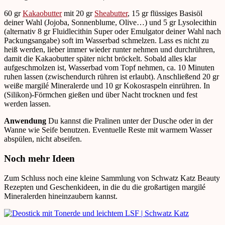
60 gr
Kakaobutter
mit 20 gr
Sheabutter
, 15 gr flüssiges Basisöl
deiner Wahl (Jojoba, Sonnenblume, Olive…) und 5 gr Lysolecithin
(alternativ 8 gr Fluidlecithin Super oder Emulgator deiner Wahl nach
Packungsangabe) soft im Wasserbad schmelzen. Lass es nicht zu
heiß werden, lieber immer wieder runter nehmen und durchrühren,
damit die Kakaobutter später nicht bröckelt. Sobald alles klar
aufgeschmolzen ist, Wasserbad vom Topf nehmen, ca. 10 Minuten
ruhen lassen (zwischendurch rühren ist erlaubt). Anschließend 20 gr
weiße margilé Mineralerde und 10 gr Kokosraspeln einrühren. In
(Silikon)-Förmchen gießen und über Nacht trocknen und fest
werden lassen.
Anwendung
Du kannst die Pralinen unter der Dusche oder in der
Wanne wie Seife benutzen. Eventuelle Reste mit warmem Wasser
abspülen, nicht abseifen.
Noch mehr Ideen
Zum Schluss noch eine kleine Sammlung von Schwatz Katz Beauty
Rezepten und Geschenkideen, in die du die großartigen margilé
Mineralerden hineinzaubern kannst.