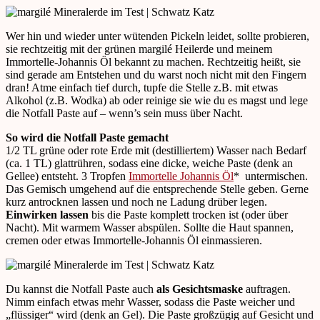
Wer hin und wieder unter wütenden Pickeln leidet, sollte probieren,
sie rechtzeitig mit der grünen margilé Heilerde und meinem
Immortelle-Johannis Öl bekannt zu machen. Rechtzeitig heißt, sie
sind gerade am Entstehen und du warst noch nicht mit den Fingern
dran! Atme einfach tief durch, tupfe die Stelle z.B. mit etwas
Alkohol (z.B. Wodka) ab oder reinige sie wie du es magst und lege
die Notfall Paste auf – wenn’s sein muss über Nacht.
So wird die Notfall Paste gemacht
1/2 TL grüne oder rote Erde mit (destilliertem) Wasser nach Bedarf
(ca. 1 TL) glattrühren, sodass eine dicke, weiche Paste (denk an
Gellee) entsteht. 3 Tropfen
Immortelle Johannis Öl
* untermischen.
Das Gemisch umgehend auf die entsprechende Stelle geben. Gerne
kurz antrocknen lassen und noch ne Ladung drüber legen.
Einwirken lassen
bis die Paste komplett trocken ist (oder über
Nacht). Mit warmem Wasser abspülen. Sollte die Haut spannen,
cremen oder etwas Immortelle-Johannis Öl einmassieren.
Du kannst die Notfall Paste auch
als Gesichtsmaske
auftragen.
Nimm einfach etwas mehr Wasser, sodass die Paste weicher und
„flüssiger“ wird (denk an Gel). Die Paste großzügig auf Gesicht und