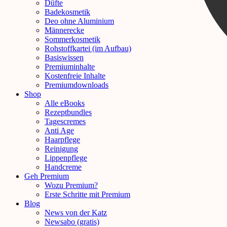
Düfte
Badekosmetik
Deo ohne Aluminium
Männerecke
Sommerkosmetik
Rohstoffkartei (im Aufbau)
Basiswissen
Premiuminhalte
Kostenfreie Inhalte
Premiumdownloads
Shop
Alle eBooks
Rezeptbundles
Tagescremes
Anti Age
Haarpflege
Reinigung
Lippenpflege
Handcreme
Geh Premium
Wozu Premium?
Erste Schritte mit Premium
Blog
News von der Katz
Newsabo (gratis)