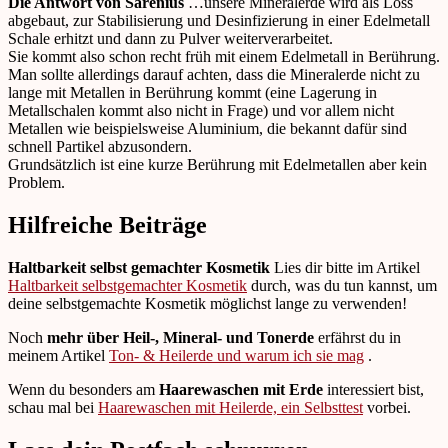
Die Antwort von Sarenius
…unsere Mineralerde wird als Löss
abgebaut, zur Stabilisierung und Desinfizierung in einer Edelmetall
Schale erhitzt und dann zu Pulver weiterverarbeitet.
Sie kommt also schon recht früh mit einem Edelmetall in Berührung.
Man sollte allerdings darauf achten, dass die Mineralerde nicht zu
lange mit Metallen in Berührung kommt (eine Lagerung in
Metallschalen kommt also nicht in Frage) und vor allem nicht
Metallen wie beispielsweise Aluminium, die bekannt dafür sind
schnell Partikel abzusondern.
Grundsätzlich ist eine kurze Berührung mit Edelmetallen aber kein
Problem.
Hilfreiche Beiträge
Haltbarkeit selbst gemachter Kosmetik
Lies dir bitte im Artikel
Haltbarkeit selbstgemachter Kosmetik
durch, was du tun kannst, um
deine selbstgemachte Kosmetik möglichst lange zu verwenden!
Noch
mehr über Heil-, Mineral- und Tonerde
erfährst du in
meinem Artikel
Ton- & Heilerde und warum ich sie mag
.
Wenn du besonders am
Haarewaschen mit Erde
interessiert bist,
schau mal bei
Haarewaschen mit Heilerde, ein Selbsttest
vorbei.