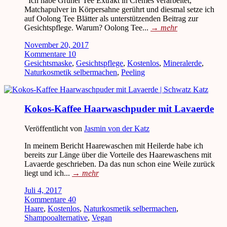
Ich habe Grüner Tee Extrakt in Cremes verarbeitet,
Matchapulver in Körpersahne gerührt und diesmal setze ich
auf Oolong Tee Blätter als unterstützenden Beitrag zur
Gesichtspflege. Warum? Oolong Tee...
→
mehr
November 20, 2017
Kommentare 10
Gesichtsmaske
,
Gesichtspflege
,
Kostenlos
,
Mineralerde
,
Naturkosmetik selbermachen
,
Peeling
Kokos-Kaffee Haarwaschpuder mit Lavaerde
Veröffentlicht von
Jasmin von der Katz
In meinem Bericht Haarewaschen mit Heilerde habe ich
bereits zur Länge über die Vorteile des Haarewaschens mit
Lavaerde geschrieben. Da das nun schon eine Weile zurück
liegt und ich...
→
mehr
Juli 4, 2017
Kommentare 40
Haare
,
Kostenlos
,
Naturkosmetik selbermachen
,
Shampooalternative
,
Vegan