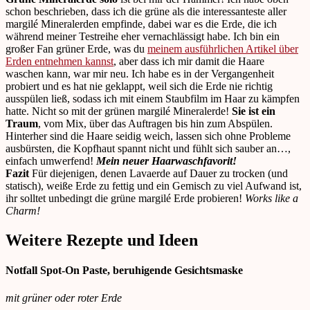
schon beschrieben, dass ich die grüne als die interessanteste aller
margilé Mineralerden empfinde, dabei war es die Erde, die ich
während meiner Testreihe eher vernachlässigt habe. Ich bin ein
großer Fan grüner Erde, was du
meinem ausführlichen Artikel über
Erden entnehmen kannst
, aber dass ich mir damit die Haare
waschen kann, war mir neu. Ich habe es in der Vergangenheit
probiert und es hat nie geklappt, weil sich die Erde nie richtig
ausspülen ließ, sodass ich mit einem Staubfilm im Haar zu kämpfen
hatte. Nicht so mit der grünen margilé Mineralerde!
Sie ist ein
Traum
, vom Mix, über das Auftragen bis hin zum Abspülen.
Hinterher sind die Haare seidig weich, lassen sich ohne Probleme
ausbürsten, die Kopfhaut spannt nicht und fühlt sich sauber an…,
einfach umwerfend!
Mein neuer Haarwaschfavorit!
Fazit
Für diejenigen, denen Lavaerde auf Dauer zu trocken (und
statisch), weiße Erde zu fettig und ein Gemisch zu viel Aufwand ist,
ihr solltet unbedingt die grüne margilé Erde probieren!
Works like a
Charm!
Weitere Rezepte und Ideen
Notfall Spot-On Paste, beruhigende Gesichtsmaske
mit grüner oder roter Erde