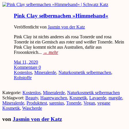
Pink Clay selbermachen »Himmelsand«
Veröffentlicht von
Jasmin von der Katz
Pink Clay ist nichts anderes als rosa Tonerde und rosa
Tonerde ist ein Gemisch aus roter und weißer Tonerde. Mein
Pink Clay kommt nicht aus Australien, dafür aus
Frooonkreich...
→
mehr
Mai 11, 2020
Kommentare 0
Kostenlos
,
Mineralerde
,
Naturkosmetik selbermachen
,
Rohstoffe
Kategorie:
Kostenlos
,
Mineralerde
,
Naturkosmetik selbermachen
Schlagwort:
Beauty
,
Haarewaschen
,
Kosmetik
,
Lavaerde
,
margile
,
Mineralerde
,
Produkttest
,
sarenius
,
Tonerde
,
Vegan
,
vegane
Kosmetik
,
Wascherde
von
Jasmin von der Katz