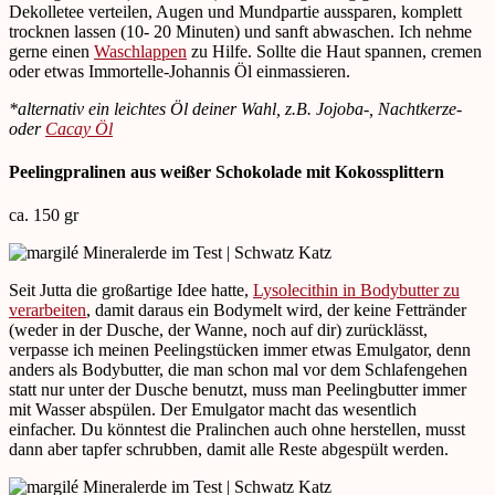
Dekolletee verteilen, Augen und Mundpartie aussparen, komplett
trocknen lassen (10- 20 Minuten) und sanft abwaschen. Ich nehme
gerne einen
Waschlappen
zu Hilfe. Sollte die Haut spannen, cremen
oder etwas Immortelle-Johannis Öl einmassieren.
*alternativ ein leichtes Öl deiner Wahl, z.B. Jojoba-, Nachtkerze-
oder
Cacay Öl
Peelingpralinen aus weißer Schokolade mit Kokossplittern
ca. 150 gr
Seit Jutta die großartige Idee hatte,
Lysolecithin in Bodybutter zu
verarbeiten
, damit daraus ein Bodymelt wird, der keine Fettränder
(weder in der Dusche, der Wanne, noch auf dir) zurücklässt,
verpasse ich meinen Peelingstücken immer etwas Emulgator, denn
anders als Bodybutter, die man schon mal vor dem Schlafengehen
statt nur unter der Dusche benutzt, muss man Peelingbutter immer
mit Wasser abspülen. Der Emulgator macht das wesentlich
einfacher. Du könntest die Pralinchen auch ohne herstellen, musst
dann aber tapfer schrubben, damit alle Reste abgespült werden.