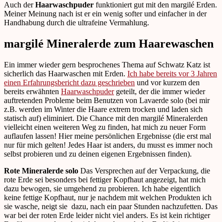
Auch der
Haarwaschpuder
funktioniert gut mit den margilé Erden.
Meiner Meinung nach ist er ein wenig softer und einfacher in der
Handhabung durch die ultrafeine Vermahlung.
margilé Mineralerde zum Haarewaschen
Ein immer wieder gern besprochenes Thema auf Schwatz Katz ist
sicherlich das Haarwaschen mit Erden.
Ich habe bereits vor 3 Jahren
einen Erfahrungsbericht dazu geschrieben
und vor kurzem den
bereits erwähnten
Haarwaschpuder
geteilt, der die immer wieder
auftretenden Probleme beim Benutzen von Lavaerde solo (bei mir
z.B. werden im Winter die Haare extrem trocken und laden sich
statisch auf) eliminiert. Die Chance mit den margilé Mineralerden
vielleicht einen weiteren Weg zu finden, hat mich zu neuer Form
auflaufen lassen! Hier meine persönlichen Ergebnisse (die erst mal
nur für mich gelten! Jedes Haar ist anders, du musst es immer noch
selbst probieren und zu deinen eigenen Ergebnissen finden).
Rote Mineralerde solo
Das Versprechen auf der Verpackung, die
rote Erde sei besonders bei fettiger Kopfhaut angezeigt, hat mich
dazu bewogen, sie umgehend zu probieren. Ich habe eigentlich
keine fettige Kopfhaut, nur je nachdem mit welchen Produkten ich
sie wasche, neigt sie dazu, nach ein paar Stunden nachzufetten. Das
war bei der roten Erde leider nicht viel anders. Es ist kein richtiger