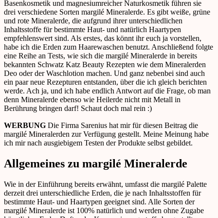
Basenkosmetik und magnesiumreicher Naturkosmetik führen sie
drei verschiedene Sorten margilé Mineralerde. Es gibt weiße, grüne
und rote Mineralerde, die aufgrund ihrer unterschiedlichen
Inhaltsstoffe für bestimmte Haut- und natürlich Haartypen
empfehlenswert sind. Als erstes, das könnt ihr euch ja vorstellen,
habe ich die Erden zum Haarewaschen benutzt. Anschließend folgte
eine Reihe an Tests, wie sich die margilé Mineralerde in bereits
bekannten Schwatz Katz Beauty Rezepten wie dem Mineralerden
Deo oder der Waschlotion machen. Und ganz nebenbei sind auch
ein paar neue Rezepturen entstanden, über die ich gleich berichten
werde. Ach ja, und ich habe endlich Antwort auf die Frage, ob man
denn Mineralerde ebenso wie Heilerde nicht mit Metall in
Berührung bringen darf! Schaut doch mal rein :)
WERBUNG
Die Firma Sarenius hat mir für diesen Beitrag die
margilé Mineralerden zur Verfügung gestellt. Meine Meinung habe
ich mir nach ausgiebigem Testen der Produkte selbst gebildet.
Allgemeines zu margilé Mineralerde
Wie in der Einführung bereits erwähnt, umfasst die margilé Palette
derzeit drei unterschiedliche Erden, die je nach Inhaltsstoffen für
bestimmte Haut- und Haartypen geeignet sind. Alle Sorten der
margilé Mineralerde ist 100% natürlich und werden ohne Zugabe