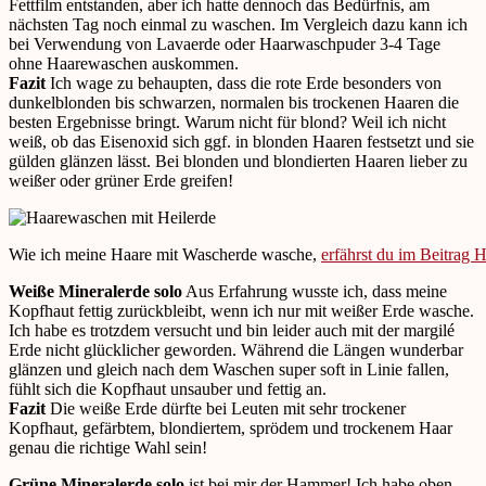
Fettfilm entstanden, aber ich hatte dennoch das Bedürfnis, am
nächsten Tag noch einmal zu waschen. Im Vergleich dazu kann ich
bei Verwendung von Lavaerde oder Haarwaschpuder 3-4 Tage
ohne Haarewaschen auskommen.
Fazit
Ich wage zu behaupten, dass die rote Erde besonders von
dunkelblonden bis schwarzen, normalen bis trockenen Haaren die
besten Ergebnisse bringt. Warum nicht für blond? Weil ich nicht
weiß, ob das Eisenoxid sich ggf. in blonden Haaren festsetzt und sie
gülden glänzen lässt. Bei blonden und blondierten Haaren lieber zu
weißer oder grüner Erde greifen!
Wie ich meine Haare mit Wascherde wasche,
erfährst du im Beitrag 
Weiße Mineralerde solo
Aus Erfahrung wusste ich, dass meine
Kopfhaut fettig zurückbleibt, wenn ich nur mit weißer Erde wasche.
Ich habe es trotzdem versucht und bin leider auch mit der margilé
Erde nicht glücklicher geworden. Während die Längen wunderbar
glänzen und gleich nach dem Waschen super soft in Linie fallen,
fühlt sich die Kopfhaut unsauber und fettig an.
Fazit
Die weiße Erde dürfte bei Leuten mit sehr trockener
Kopfhaut, gefärbtem, blondiertem, sprödem und trockenem Haar
genau die richtige Wahl sein!
Grüne Mineralerde solo
ist bei mir der Hammer! Ich habe oben