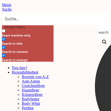
Menü
Suche
Generic filters
Search
Exact matches only
Search in title
Search in content
Search in excerpt
Neu hier?
Rezeptbibliothek
Rezepte von A-Z
Anti-Aging
Gesichtspflege
Haarpflege
Körperpflege
Bodybutter
Body Whip
Peeling