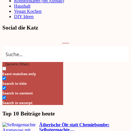
Rohstoffkartei (im Aufbau)
Haushalt
Vegan Kochen
DIY Ideen
Social die Katz
Generic filters
Search
Exact matches only
Search in title
Search in content
Search in excerpt
Top 10 Beiträge heute
Ätherische Öle statt Chemiebombe:
Selbstgemachte…