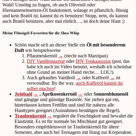
Wahl! Unnötig zu fragen, ob auch Olivenöl oder
Hiernameneinsetzen-Öl funktioniert, solange es pflanzlich, flüssig
und kein Bratöl ist, kannst du es benutzen! Stopp, nein, du kannst
auch Bratöl benutzen, aber mal ehrlich…, ist doch deine Haut ;)
Meine Flüssigöl-Favoriten für die Shea Whip
Schön macht sich an dieser Stelle ein
Öl mit besonderem
Duft
wie beispielsweise
Pflaumenkernöl
→
(riecht nach Marzipan)
DIY Vanillemazerat
oder
DIY Tonkaauszug
(psst, das
habe ich auch im Video benutzt, weshalb ich scheinbar
ohne Grund an meiner Hand rieche… LOL!).
Auch gekauftes Vanilleöl
→
oder Kaffeeöl
→
ist
verwendbar. By the way,
auch Kaffeeöl kannst du
selber machen
!
Jojobaöl
→
, Aprikosenkernöl
→
oder
Sonnenblumenöl
sind gängige und günstige Basisöle. Sie ziehen gut ein,
hinterlassen keinen Fettfilm und sind für nahezu alle
Hauttypen geeignet (Ausnahmen bestätigen die Regel).
Traubenkernöl
→
reguliert die Feuchtigkeit und bewahrt die
Elastizität. Es ist für normale bis Mischhaut gut geeignet.
Besonders empfehlenswert ist Traubenkernöl für ältere
Semester, aber auch bei Teenagern mit Hang zur Körperakne.