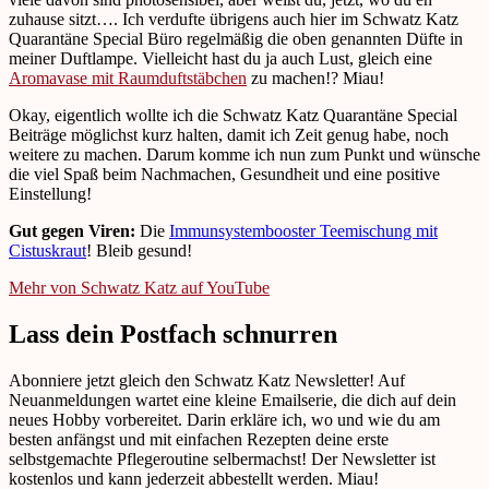
zuhause sitzt…. Ich verdufte übrigens auch hier im Schwatz Katz
Quarantäne Special Büro regelmäßig die oben genannten Düfte in
meiner Duftlampe. Vielleicht hast du ja auch Lust, gleich eine
Aromavase mit Raumduftstäbchen
zu machen!? Miau!
Okay, eigentlich wollte ich die Schwatz Katz Quarantäne Special
Beiträge möglichst kurz halten, damit ich Zeit genug habe, noch
weitere zu machen. Darum komme ich nun zum Punkt und wünsche
die viel Spaß beim Nachmachen, Gesundheit und eine positive
Einstellung!
Gut gegen Viren:
Die
Immunsystembooster Teemischung mit
Cistuskraut
! Bleib gesund!
Mehr von Schwatz Katz auf YouTube
Lass dein Postfach schnurren
Abonniere jetzt gleich den Schwatz Katz Newsletter! Auf
Neuanmeldungen wartet eine kleine Emailserie, die dich auf dein
neues Hobby vorbereitet. Darin erkläre ich, wo und wie du am
besten anfängst und mit einfachen Rezepten deine erste
selbstgemachte Pflegeroutine selbermachst! Der Newsletter ist
kostenlos und kann jederzeit abbestellt werden. Miau!