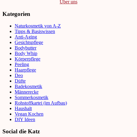
Über uns
Kategorien
Naturkosmetik von A-Z
Tipps & Basiswissen
Anti-Aging
Gesichtspflege
Bodybutter
Body Whip
Körperpflege
Peeling
Haarpflege
Deo
Düfte
Badekosmetik
Männerecke
Sommerkosmetik
Rohstoffkartei (im Aufbau)
Haushalt
Vegan Kochen
DIY Ideen
Social die Katz