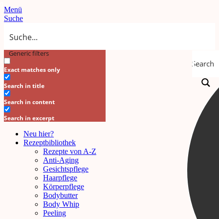
Menü
Suche
Generic filters
Search
Exact matches only
Search in title
Search in content
Search in excerpt
Neu hier?
Rezeptbibliothek
Rezepte von A-Z
Anti-Aging
Gesichtspflege
Haarpflege
Körperpflege
Bodybutter
Body Whip
Peeling