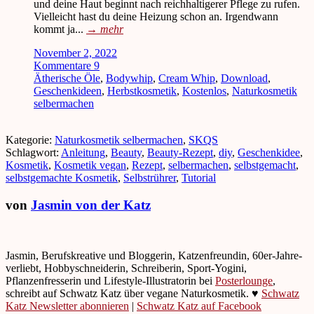
und deine Haut beginnt nach reichhaltigerer Pflege zu rufen.
Vielleicht hast du deine Heizung schon an. Irgendwann
kommt ja...
→
mehr
November 2, 2022
Kommentare 9
Ätherische Öle
,
Bodywhip
,
Cream Whip
,
Download
,
Geschenkideen
,
Herbstkosmetik
,
Kostenlos
,
Naturkosmetik
selbermachen
Kategorie:
Naturkosmetik selbermachen
,
SKQS
Schlagwort:
Anleitung
,
Beauty
,
Beauty-Rezept
,
diy
,
Geschenkidee
,
Kosmetik
,
Kosmetik vegan
,
Rezept
,
selbermachen
,
selbstgemacht
,
selbstgemachte Kosmetik
,
Selbstrührer
,
Tutorial
von
Jasmin von der Katz
Jasmin, Berufskreative und Bloggerin, Katzenfreundin, 60er-Jahre-
verliebt, Hobbyschneiderin, Schreiberin, Sport-Yogini,
Pflanzenfresserin und Lifestyle-Illustratorin bei
Posterlounge
,
schreibt auf Schwatz Katz über vegane Naturkosmetik. ♥
Schwatz
Katz Newsletter abonnieren
|
Schwatz Katz auf Facebook