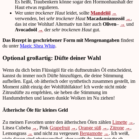
Es heißt, Traubenkern könne sogar den Hormonhaushalt der
Haut etwas regulieren.
Wer unter
trockener Haut
leidet, sollte
Mandelöl
→
verwenden, bei
sehr trockener Haut
Macadamianussöl
→
,
das ist eine Wohltat! Alternativ tun hier auch
Oliven
–
→
und
Avocadoöl
→
der
sehr trockenen Haut
gut.
Das Rezept in geschriebener Form mit Mengenangaben
findest
du unter
Magic Shea Whip
.
Optional großartig: Düfte deiner Wahl
Wenn du dich beim Flüssigöl für ein duftneutrales Öl entscheidest,
kannst du immer noch Düfte hinzufügen, die deine Stimmung
aufhellen. Egal, ob ätherisch oder synthetisch zusammen gestellt, im
Moment zählt einzig der Wohlfühlfaktor! Ich werde nicht müde
Zitrusdüfte zu empfehlen, sie heben die Stimmung im
Handumdrehen und lassen dunkle Wolken im Nu ziehen!
Ätherische Öle für kleines Geld
Zu meinen Favoriten unter den ätherischen Ölen zählen
Limette
→
,
Litsea Cubeba
→
, Pink
Grapefruit
→
,
Orange süß
→
,
Zitrone
→
,
Lemongrass
→
und nicht zu vergessen
Bergamotte
→
. Ich weiß,
viele davon sind photosensibel, aber weißt du, jetzt, wo du eh