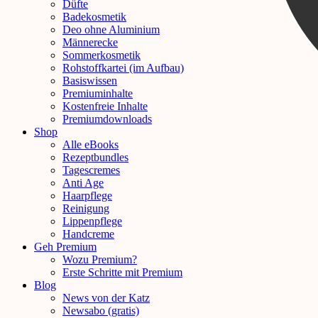
Düfte
Badekosmetik
Deo ohne Aluminium
Männerecke
Sommerkosmetik
Rohstoffkartei (im Aufbau)
Basiswissen
Premiuminhalte
Kostenfreie Inhalte
Premiumdownloads
Shop
Alle eBooks
Rezeptbundles
Tagescremes
Anti Age
Haarpflege
Reinigung
Lippenpflege
Handcreme
Geh Premium
Wozu Premium?
Erste Schritte mit Premium
Blog
News von der Katz
Newsabo (gratis)