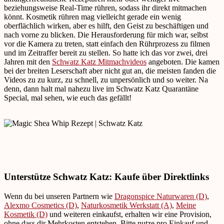
beziehungsweise Real-Time rühren, sodass ihr direkt mitmachen
könnt. Kosmetik rühren mag vielleicht gerade ein wenig
oberflächlich wirken, aber es hilft, den Geist zu beschäftigen und
nach vorne zu blicken. Die Herausforderung für mich war, selbst
vor die Kamera zu treten, statt einfach den Rührprozess zu filmen
und im Zeitraffer bereit zu stellen. So hatte ich das vor zwei, drei
Jahren mit den
Schwatz Katz Mitmachvideos
angeboten. Die kamen
bei der breiten Leserschaft aber nicht gut an, die meisten fanden die
Videos zu zu kurz, zu schnell, zu unpersönlich und so weiter. Na
denn, dann halt mal nahezu live im Schwatz Katz Quarantäne
Special, mal sehen, wie euch das gefällt!
Unterstütze Schwatz Katz: Kaufe über Direktlinks
Wenn du bei unseren Partnern wie
Dragonspice Naturwaren (D)
,
Alexmo Cosmetics (D)
,
Naturkosmetik Werkstatt (A)
,
Meine
Kosmetik (D)
und weiteren einkaufst, erhalten wir eine Provision,
ohne dass dir Mehrkosten entstehen. Bitte nutze pro Einkauf und